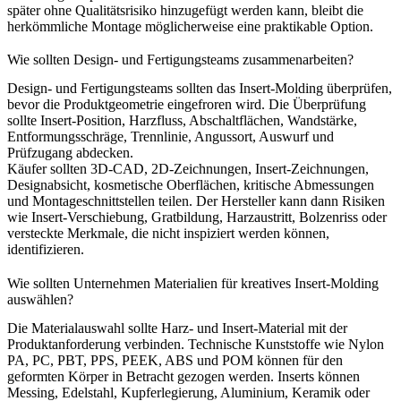
später ohne Qualitätsrisiko hinzugefügt werden kann, bleibt die
herkömmliche Montage möglicherweise eine praktikable Option.
Wie sollten Design- und Fertigungsteams zusammenarbeiten?
Design- und Fertigungsteams sollten das Insert-Molding überprüfen,
bevor die Produktgeometrie eingefroren wird. Die Überprüfung
sollte Insert-Position, Harzfluss, Abschaltflächen, Wandstärke,
Entformungsschräge, Trennlinie, Angussort, Auswurf und
Prüfzugang abdecken.
Käufer sollten 3D-CAD, 2D-Zeichnungen, Insert-Zeichnungen,
Designabsicht, kosmetische Oberflächen, kritische Abmessungen
und Montageschnittstellen teilen. Der Hersteller kann dann Risiken
wie Insert-Verschiebung, Gratbildung, Harzaustritt, Bolzenriss oder
versteckte Merkmale, die nicht inspiziert werden können,
identifizieren.
Wie sollten Unternehmen Materialien für kreatives Insert-Molding
auswählen?
Die Materialauswahl sollte Harz- und Insert-Material mit der
Produktanforderung verbinden. Technische Kunststoffe wie Nylon
PA, PC, PBT, PPS, PEEK, ABS und POM können für den
geformten Körper in Betracht gezogen werden. Inserts können
Messing, Edelstahl, Kupferlegierung, Aluminium, Keramik oder