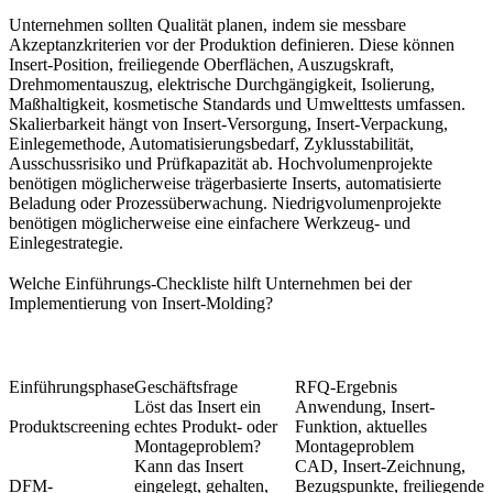
Unternehmen sollten Qualität planen, indem sie messbare
Akzeptanzkriterien vor der Produktion definieren. Diese können
Insert-Position, freiliegende Oberflächen, Auszugskraft,
Drehmomentauszug, elektrische Durchgängigkeit, Isolierung,
Maßhaltigkeit, kosmetische Standards und Umwelttests umfassen.
Skalierbarkeit hängt von Insert-Versorgung, Insert-Verpackung,
Einlegemethode, Automatisierungsbedarf, Zyklusstabilität,
Ausschussrisiko und Prüfkapazität ab. Hochvolumenprojekte
benötigen möglicherweise trägerbasierte Inserts, automatisierte
Beladung oder Prozessüberwachung. Niedrigvolumenprojekte
benötigen möglicherweise eine einfachere Werkzeug- und
Einlegestrategie.
Welche Einführungs-Checkliste hilft Unternehmen bei der
Implementierung von Insert-Molding?
Einführungsphase
Geschäftsfrage
RFQ-Ergebnis
Löst das Insert ein
Anwendung, Insert-
Produktscreening
echtes Produkt- oder
Funktion, aktuelles
Montageproblem?
Montageproblem
Kann das Insert
CAD, Insert-Zeichnung,
DFM-
eingelegt, gehalten,
Bezugspunkte, freiliegende