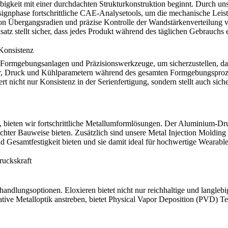
igkeit mit einer durchdachten Strukturkonstruktion beginnt. Durch uns
signphase fortschrittliche CAE-Analysetools, um die mechanische Leis
n Übergangsradien und präzise Kontrolle der Wandstärkenverteilung ve
tz stellt sicher, dass jedes Produkt während des täglichen Gebrauchs ei
 Konsistenz
e Formgebungsanlagen und Präzisionswerkzeuge, um sicherzustellen, d
tur, Druck und Kühlparametern während des gesamten Formgebungsproz
ert nicht nur Konsistenz in der Serienfertigung, sondern stellt auch si
 bieten wir fortschrittliche Metallumformlösungen. Der
Aluminium-Dr
ichter Bauweise bieten. Zusätzlich sind unsere
Metal Injection Molding
und Gesamtfestigkeit bieten und sie damit ideal für hochwertige Wearab
ruckskraft
ehandlungsoptionen.
Eloxieren
bietet nicht nur reichhaltige und langleb
tive Metalloptik anstreben, bietet
Physical Vapor Deposition (PVD)
Tec