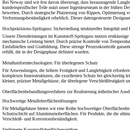
Bei Neway sind wir fest davon überzeugt, dass herausragende Langleb
kundenspezifischer Teile
nutzt unser Ingenieursteam in der frühen De
bewerten. Durch strategische Platzierung von Rippen, Optimierung vo
Verformungsbeständigkeit erheblich. Dieser datengesteuerte Designansa
Hochpräzisions-Spritzguss: Sicherstellung struktureller Integrität und
Unsere
Dienstleistungen im Kunststoff-Spritzguss
nutzen erstklassig
mechanische Leistung bietet. Durch präzise Kontrolle von Tempera
Einfallstellen und Gratbildung. Diese strenge Prozesskontrolle garanti
erfüllt, die in der Designphase definiert wurden.
Metallumformtechnologien: Für überlegenen Schutz
Für Anwendungen, die höhere Festigkeit und Langlebigkeit erfordern,
komplexen Innenstrukturen, die exzellenten Schutz bei gleichzeitig le
kleiner, präziser Metallgehäuse, die überlegene Verschleißfestigkeit 
Oberflächenbehandlungsverfahren zur Realisierung ästhetischer Ausd
Hochwertige Metalloberflächenlösungen
Für Metallgehäuse bieten wir eine Reihe hochwertiger Oberflächenb
Schutzschicht auf Aluminiumoberflächen. Für Produkte, die die ultima
Verschleiß- und Korrosionsbeständigkeit.
Verfeinerte Kunststoffoberflächenoptiken