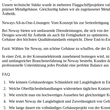
Unsere technische Stärke wurde in mehreren Flaggschiffprojekten val
präziser Metallgehäuse. Gleichzeitig haben wir als
zugelassener Metal
Ästhetik.
Neways All-in-One-Lösungen: Vom Konzept bis zur Serienfertigung
Bei Neway bieten wir umfassende Dienstleistungen, die sich von der 
Designs sowohl für Ästhetik als auch für Fertigbarkeit zu optimieren.
Gehäuse den höchsten Qualitätsstandards entspricht. Diese End-to-E
Fazit: Wählen Sie Neway, um schöne Gehäuse zu schaffen, die der Ze
In einer Zeit, in der Konsumelektronik zunehmend homogen wird, ist 
und umfangreicher Branchenerfahrung ist Neway bestrebt, Kunden dabe
professionelle Unterstützung jedes Produkt eine perfekte Balance au
FAQ
Wie können Gehäusedesigns Schlankheit mit Langlebigkeit in Ei
Welche Oberflächenbehandlungen widerstehen täglichen Kratzer
Wie erreicht man ein hochwertiges Aussehen bei gleichzeitiger K
Wie testet Neway die Langlebigkeit und Zuverlässigkeit von Ge
Wie lange dauert ein vollständiges Gehäuseprojekt von der Konst