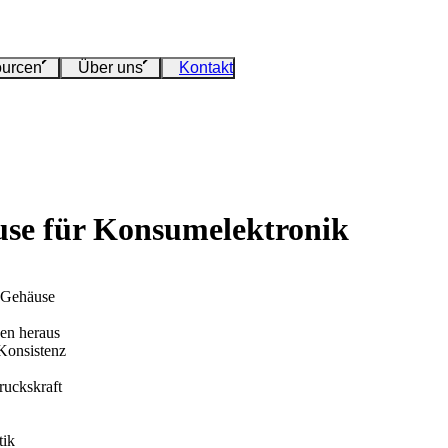
urcen
Über uns
Kontakt
use für Konsumelektronik
k-Gehäuse
nen heraus
 Konsistenz
ruckskraft
tik