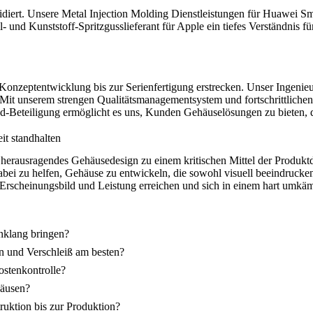
idiert. Unsere
Metal Injection Molding Dienstleistungen für Huawei 
l- und Kunststoff-Spritzgusslieferant für Apple
ein tiefes Verständnis f
Konzeptentwicklung bis zur Serienfertigung erstrecken. Unser Ingenieu
 Mit unserem strengen Qualitätsmanagementsystem und fortschrittlichen P
nd-Beteiligung ermöglicht es uns, Kunden Gehäuselösungen zu bieten, 
it standhalten
herausragendes Gehäusedesign zu einem kritischen Mittel der Produktd
i zu helfen, Gehäuse zu entwickeln, die sowohl visuell beeindruckend
s Erscheinungsbild und Leistung erreichen und sich in einem hart umk
nklang bringen?
n und Verschleiß am besten?
ostenkontrolle?
häusen?
ruktion bis zur Produktion?