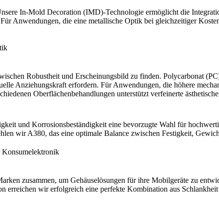
 Unsere
In-Mold Decoration (IMD)
-Technologie ermöglicht die Integrat
 Für Anwendungen, die eine metallische Optik bei gleichzeitiger Kosten
tik
zwischen Robustheit und Erscheinungsbild zu finden.
Polycarbonat (PC
elle Anziehungskraft erfordern. Für Anwendungen, die höhere mechanis
schiedenen Oberflächenbehandlungen unterstützt verfeinerte ästhetisch
gkeit und Korrosionsbeständigkeit eine bevorzugte Wahl für hochwert
ehlen wir
A380
, das eine optimale Balance zwischen Festigkeit, Gewich
r Konsumelektronik
 Marken zusammen, um Gehäuselösungen für ihre Mobilgeräte zu entwick
n erreichen wir erfolgreich eine perfekte Kombination aus Schlankhei