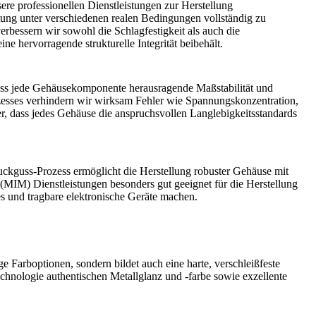
ere professionellen
Dienstleistungen zur Herstellung
tung unter verschiedenen realen Bedingungen vollständig zu
rbessern wir sowohl die Schlagfestigkeit als auch die
ne hervorragende strukturelle Integrität beibehält.
ass jede Gehäusekomponente herausragende Maßstabilität und
esses verhindern wir wirksam Fehler wie Spannungskonzentration,
cher, dass jedes Gehäuse die anspruchsvollen Langlebigkeitsstandards
uckguss
-Prozess ermöglicht die Herstellung robuster Gehäuse mit
 (MIM) Dienstleistungen
besonders gut geeignet für die Herstellung
les und tragbare elektronische Geräte machen.
ige Farboptionen, sondern bildet auch eine harte, verschleißfeste
hnologie authentischen Metallglanz und -farbe sowie exzellente