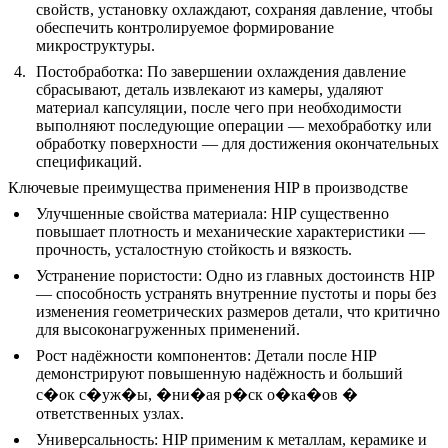
свойств, установку охлаждают, сохраняя давление, чтобы
обеспечить контролируемое формирование
микроструктуры.
Постобработка
: По завершении охлаждения давление
сбрасывают, деталь извлекают из камеры, удаляют
материал капсуляции, после чего при необходимости
выполняют последующие операции — мехобработку или
обработку поверхности — для достижения окончательных
спецификаций.
Ключевые преимущества применения HIP в производстве
Улучшенные свойства материала
: HIP существенно
повышает плотность и механические характеристики —
прочность, усталостную стойкость и вязкость.
Устранение пористости
: Одно из главных достоинств HIP
— способность устранять внутренние пустоты и поры без
изменения геометрических размеров детали, что критично
для высоконагруженных применений.
Рост надёжности компонентов
: Детали после HIP
демонстрируют повышенную надёжность и больший
с�ок с�уж�ы, �ни�ая р�ск о�ка�ов �
ответственных узлах.
Универсальность
: HIP применим к металлам, керамике и