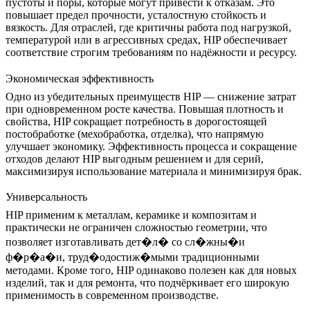
пустоты и поры, которые могут привести к отказам. Это
повышает предел прочности, усталостную стойкость и
вязкость. Для отраслей, где критичны работа под нагрузкой,
температурой или в агрессивных средах, HIP обеспечивает
соответствие строгим требованиям по надёжности и ресурсу.
Экономическая эффективность
Одно из убедительных преимуществ HIP — снижение затрат
при одновременном росте качества. Повышая плотность и
свойства, HIP сокращает потребность в дорогостоящей
постобработке (мехобработка, отделка), что напрямую
улучшает экономику. Эффективность процесса и сокращение
отходов делают HIP выгодным решением и для серий,
максимизируя использование материала и минимизируя брак.
Универсальность
HIP применим к металлам, керамике и композитам и
практически не ограничен сложностью геометрии, что
позволяет изготавливать дет�л� со сл�жны�и
ф�р�а�и, труд�одостиж�мыми традиционными
методами. Кроме того, HIP одинаково полезен как для новых
изделий, так и для ремонта, что подчёркивает его широкую
применимость в современном производстве.