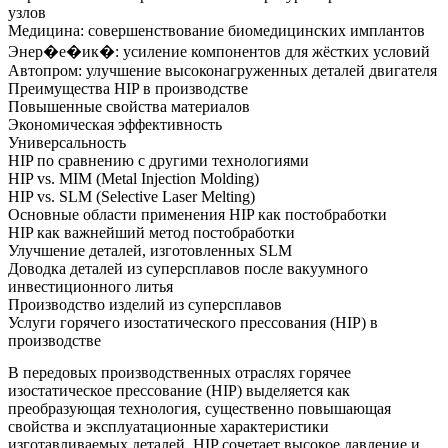
узлов
Медицина: совершенствование биомедицинских имплантов
Энер�е�ик�: усиление компонентов для жёстких условий
Автопром: улучшение высоконагруженных деталей двигателя
Преимущества HIP в производстве
Повышенные свойства материалов
Экономическая эффективность
Универсальность
HIP по сравнению с другими технологиями
HIP vs. MIM (Metal Injection Molding)
HIP vs. SLM (Selective Laser Melting)
Основные области применения HIP как постобработки
HIP как важнейший метод постобработки
Улучшение деталей, изготовленных SLM
Доводка деталей из суперсплавов после вакуумного
инвестиционного литья
Производство изделий из суперсплавов
Услуги горячего изостатического прессования (HIP) в
производстве
В передовых производственных отраслях горячее
изостатическое прессование (HIP) выделяется как
преобразующая технология, существенно повышающая
свойства и эксплуатационные характеристики
изготавливаемых деталей. HIP сочетает высокое давление и