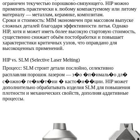
ограничен текучестью порошково-связующего. HIP можно
применять практически к любому компактуемому или литому
материалу — металлам, керамике, композитам.
Сроки и стоимость
: MIM экономичен при массовом выпуске
сложных деталей благодаря эффективности литья. Однако
HIP, хотя и может иметь более высокую стартовую стоимость,
существенно снижает объём постобработки и повышает
характеристики критичных узлов, что оправдано для
высокоценных применений.
HIP vs. SLM (Selective Laser Melting)
Процесс
:
SLM
строит детали послойно, селективно
расплавляя порошок лазером — э�о �п�ималь�о дл�
с�ожно� ге�м�т�ии � касто�и��ции. HIP может
дополнительно обрабатывать изделия SLM для повышения
плотности и механических свойств, дополняя аддитивные
процессы.