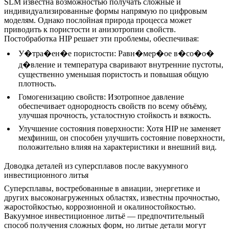
SLM известна возможностью получать сложные и
индивидуализированные формы напрямую по цифровым
моделям. Однако послойная природа процесса может
приводить к пористости и анизотропии свойств.
Постобработка HIP решает эти проблемы, обеспечивая:
У�тра�ен�е пористости
: Равн�мер�ое в�со�о�
д�вление и температура сваривают внутренние пустоты,
существенно уменьшая пористость и повышая общую
плотность.
Гомогенизацию свойств
: Изотропное давление
обеспечивает однородность свойств по всему объёму,
улучшая прочность, усталостную стойкость и вязкость.
Улучшение состояния поверхности
: Хотя HIP не заменяет
мехфиниш, он способен улучшить состояние поверхности,
положительно влияя на характеристики и внешний вид.
Доводка деталей из суперсплавов после вакуумного
инвестиционного литья
Суперсплавы, востребованные в авиации, энергетике и
других высоконагруженных областях, известны прочностью,
жаростойкостью, коррозионной и окалиностойкостью.
Вакуумное инвестиционное литьё — предпочтительный
способ получения сложных форм, но литые детали могут