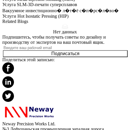
Услуга SLM-3D-печати суперсплавов
Вакуумное инвестиционно� л�т�ё с�п�рс�л�во�
Услуги Hot Isostatic Pressing (HIP)
Related Blogs
Нет данных
Подпишитесь, чтобы получать советы по дизайну и
производству от экспертов на ваш почтовый ящик.
Подписаться
Поделиться этой записью:
Neway Precision Works Ltd.
№3 Лефушаньская промышленная западная дорога