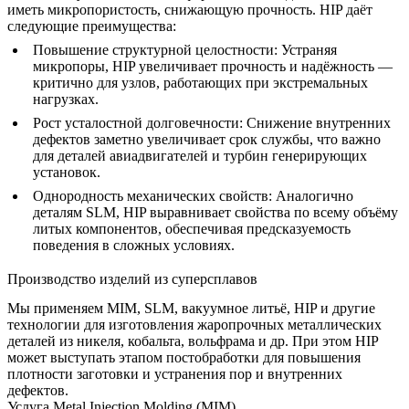
иметь микропористость, снижающую прочность. HIP даёт
следующие преимущества:
Повышение структурной целостности
: Устраняя
микропоры, HIP увеличивает прочность и надёжность —
критично для узлов, работающих при экстремальных
нагрузках.
Рост усталостной долговечности
: Снижение внутренних
дефектов заметно увеличивает срок службы, что важно
для деталей авиадвигателей и турбин генерирующих
установок.
Однородность механических свойств
: Аналогично
деталям SLM, HIP выравнивает свойства по всему объёму
литых компонентов, обеспечивая предсказуемость
поведения в сложных условиях.
Производство изделий из суперсплавов
Мы применяем MIM, SLM, вакуумное литьё, HIP и другие
технологии для изготовления жаропрочных металлических
деталей из никеля, кобальта, вольфрама и др. При этом HIP
может выступать этапом постобработки для повышения
плотности заготовки и устранения пор и внутренних
дефектов.
Услуга Metal Injection Molding (MIM)