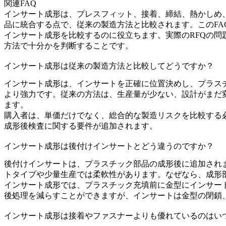
関連FAQ
インサート成形は、プレスフィット、接着、締結、熱かしめ
品に統合する点で、従来の製造方法と比較されます。このF
インサート成形
を比較するのに役立ちます。実際のRFQの
方法で十分かを判断することです。
インサート成形は従来の製造方法と比較してどうですか？
インサート成形は、インサートを正確に位置決めし、プラス
より強力です。従来の方法は、生産量が少ない、設計がまだ
ます。
購入者は、単価だけでなく、総合的な製造リスクを比較する
成形後検査に関する要件が追加されます。
インサート成形は後付けインサートとどう違うのですか？
後付けインサートは、プラスチック部品の成形後に追加され
トタイプや少量生産では柔軟性があります。なぜなら、成形
インサート成形では、プラスチック充填前に金型にインサー
後処理を減らすことができますが、インサートは金型の閉鎖
インサート成形は接着やファスナーよりも優れているのはい