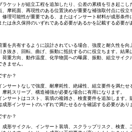
ブラケットが組立工程を追加したり、公差の累積を引き起こし
点、摩耗面、再現性のある位置決めが重要な補強取付点に役立
、修理可能性が重要である、またはインサート材料が成形条件
、または永久保持のいずれである必要があるかを記載する必要が
荷重を共有するように設計されている場合、強度と耐久性を向
引き抜き、回転、曲げ、振動に抵抗するのに役立ちます。結果
標、荷重方向、動作温度、化学物質への曝露、振動、組立サイク
できません。
ですか？
インサートなしで強度、耐摩耗性、絶縁性、組立要件を満たせ
、摩耗スリーブ、構造補強が必要な場合に有用になります。
インサートはコスト、装填の複雑さ、検査要件を追加します。
は成形インサートのいずれで満たせるかを確認する必要があり
ですか？
、成形サイクル、インサート装填、スクラップリスク、検査、