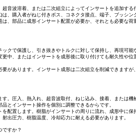
、超音波溶着、または二次組立によってインサートを追加する
AQは、購入者がねじ付きボス、コネクタ接点、端子、ブッシン
問題は、部品に成形インサート配置が必要か、それとも必要な荷
チックで保護し、引き抜きやトルクに対して保持し、再現可能
変更中、またはインサートを成形後に取り付けても耐久性や位
必要があります。インサート成形は二次組立を削減できますが
ます。圧入、熱入れ、超音波取付、ねじ込み、接着、または機
部品とインサート操作を個別に調整できるからです。
トを配置します。樹脂がインサートの周りに流れ、成形中に保
、射出圧力、樹脂温度、冷却応力に耐える必要があります。
つですか？