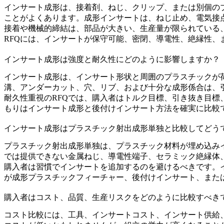
インサート成形は、接着剤、ねじ、クリップ、または別個の
ことがよくあります。成形インサートは、ねじ止め、電気接
接着や機械的締結は、部品が大きい、生産量が限られている
RFQには、インサートが保守可能、密閉、導電性、絶縁性
インサート成形は強度と耐久性にどのように影響しますか？
インサート成形は、インサート形状と周囲のプラスチックが
溝、アンダーカット、穴、リブ、および十分な成形係合は、
耐久性重視のRFQでは、購入者はトルク目標、引き抜き目
もりはインサート成形と後付けインサート方法を確実に比較
インサート成形はプラスチック射出成形単独と比較してどう
プラスチック射出成形
単独は、プラスチック材料が埋め込み
では提供できない金属ねじ、導電性端子、セラミック絶縁体
購入者は習慣でインサートを追加するのを避けるべきです。
が成形プラスチックフィーチャー、後付けインサート、また
購入者はコスト、品質、生産リスクをどのように比較すべき
コスト比較には、工具、インサートコスト、インサート供給