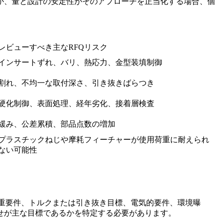
が、量と設計の安定性がそのアプローチを正当化する場合、個
レビューすべき主なRFQリスク
インサートずれ、バリ、熱応力、金型装填制御
割れ、不均一な取付深さ、引き抜きばらつき
硬化制御、表面処理、経年劣化、接着層検査
緩み、公差累積、部品点数の増加
プラスチックねじや摩耗フィーチャーが使用荷重に耐えられ
ない可能性
重要件、トルクまたは引き抜き目標、電気的要件、環境曝
せが主な目標であるかを特定する必要があります。