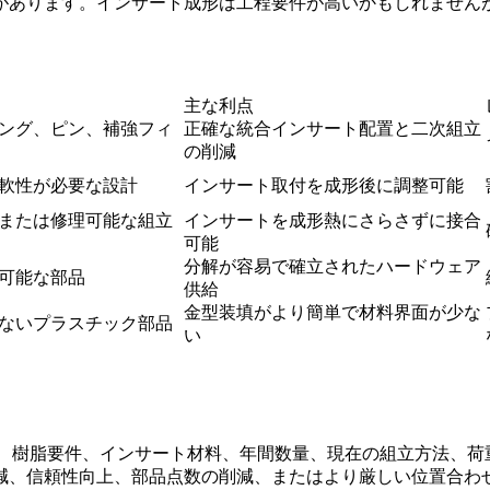
があります。インサート成形は工程要件が高いかもしれません
主な利点
ング、ピン、補強フィ
正確な統合インサート配置と二次組立
の削減
軟性が必要な設計
インサート取付を成形後に調整可能
または修理可能な組立
インサートを成形熱にさらさずに接合
可能
分解が容易で確立されたハードウェア
可能な部品
供給
金型装填がより簡単で材料界面が少な
ないプラスチック部品
い
面、樹脂要件、インサート材料、年間数量、現在の組立方法、荷
減、信頼性向上、部品点数の削減、またはより厳しい位置合わ