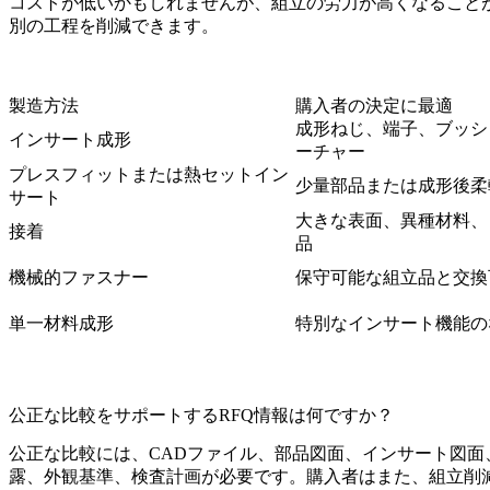
コストが低いかもしれませんが、組立の労力が高くなること
別の工程を削減できます。
製造方法
購入者の決定に最適
成形ねじ、端子、ブッシ
インサート成形
ーチャー
プレスフィットまたは熱セットイン
少量部品または成形後柔
サート
大きな表面、異種材料、
接着
品
機械的ファスナー
保守可能な組立品と交換
単一材料成形
特別なインサート機能の
公正な比較をサポートするRFQ情報は何ですか？
公正な比較には、CADファイル、部品図面、インサート図
露、外観基準、検査計画が必要です。購入者はまた、組立削