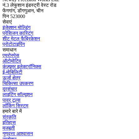
नं.3 लेफुशान इंडस्ट्री वेस्ट रोड
फेंगगांग, डोंगगुआन, चीन
पिन 523000
सेवाएं
इंजेक्शन मोल्डिंग
प्रेसिजन कास्टिंग
शीट मेटल फैब्रिकेशन
प्रोटोटाइपिंग
समाधान
एयरोस्पेस
ऑटोमोटिव
कंज़्यूमर इलेक्ट्रॉनिक्स
ई-मोबिलिटी
ऊर्जा क्षेत्र
चिकित्सा उपकरण
दूरसंचार
लाइटिंग सॉल्यूशन
पावर टूल्स
लॉकिंग सिस्टम
हमारे बारे में
संस्कृति
इतिहास
मजबूती
गुणवत्ता आश्वासन