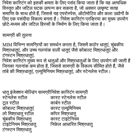
निवेश कास्टिंग को इसकी क्षमता के लिए पसंद किया जाता है कि यह अत्यधिक
विस्तृत और जटिल घटक उत्पन्न कर सकता है, जो अक्सर उत्कृष्ट सतह
समाप्ति के साथ होते हैं, जिससे यह एयरोस्पेस, ऑटोमोटिव और कला उद्योगों के
लिए एक पसंदीदा विकल्प बनता है। निवेश कास्टिंग प्रक्रिया का मुख्य उपयोग
छोटे-मध्यम और जटिल हिस्सों के निर्माण के लिए किया जाता है।
सामग्री की तुलना
MIM विभिन्न सामग्रियों का समर्थन करता है, जिसमें कठोर धातुएं, चुंबकीय
मिश्रधातुएं, और उच्च गलनांक वाली धातुएं जैसे
कोबाल्ट मिश्रधातुएं
और
टंगस्टन
मिश्रधातुएं
.
निवेश कास्टिंग मुख्य रूप से धातुओं और मिश्रधातुओं के लिए उपयोग की जाती है
जिनका गलनांक कम होता है, जिससे सामग्री के विकल्प सीमित होते हैं, जैसे
तांबे की मिश्रधातुएं, एल्युमिनियम मिश्रधातुएं, और स्टेनलेस स्टील।
धातु इंजेक्शन मोल्डिंग सामग्री
निवेश कास्टिंग सामग्री
स्टेनलेस स्टील
कास्ट स्टेनलेस स्टील
टूल स्टील
कार्बन स्टील
कोबाल्ट मिश्रधातुएं
कास्ट एल्यूमिनियम
लो मिश्रधातु स्टील
कॉपर मिश्रधातु
चुंबकीय मिश्रधातु
कास्ट टाइटेनियम
टाइटेनियम मिश्रधातु
निकेल आधारित मिश्रधातु
टंगस्टन मिश्रधातु