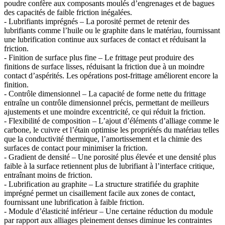
poudre confère aux composants moulés d’engrenages et de bagues
des capacités de faible friction inégalées.
- Lubrifiants imprégnés – La porosité permet de retenir des
lubrifiants comme l’huile ou le graphite dans le matériau, fournissant
une lubrification continue aux surfaces de contact et réduisant la
friction.
- Finition de surface plus fine – Le frittage peut produire des
finitions de surface lisses, réduisant la friction due à un moindre
contact d’aspérités. Les opérations post-frittage améliorent encore la
finition.
- Contrôle dimensionnel – La capacité de forme nette du frittage
entraîne un contrôle dimensionnel précis, permettant de meilleurs
ajustements et une moindre excentricité, ce qui réduit la friction.
- Flexibilité de composition – L’ajout d’éléments d’alliage comme le
carbone, le cuivre et l’étain optimise les propriétés du matériau telles
que la conductivité thermique, l’amortissement et la chimie des
surfaces de contact pour minimiser la friction.
- Gradient de densité – Une porosité plus élevée et une densité plus
faible à la surface retiennent plus de lubrifiant à l’interface critique,
entraînant moins de friction.
- Lubrification au graphite – La structure stratifiée du graphite
imprégné permet un cisaillement facile aux zones de contact,
fournissant une lubrification à faible friction.
- Module d’élasticité inférieur – Une certaine réduction du module
par rapport aux alliages pleinement denses diminue les contraintes