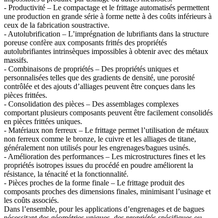
- Productivité – Le compactage et le frittage automatisés permettent
une production en grande série à forme nette à des coûts inférieurs à
ceux de la fabrication soustractive.
- Autolubrification – L’imprégnation de lubrifiants dans la structure
poreuse confère aux composants frittés des propriétés
autolubrifiantes intrinsèques impossibles à obtenir avec des métaux
massifs.
- Combinaisons de propriétés – Des propriétés uniques et
personnalisées telles que des gradients de densité, une porosité
contrôlée et des ajouts d’alliages peuvent être conçues dans les
pièces frittées.
- Consolidation des pièces – Des assemblages complexes
comportant plusieurs composants peuvent être facilement consolidés
en pièces frittées uniques.
- Matériaux non ferreux – Le frittage permet l’utilisation de métaux
non ferreux comme le bronze, le cuivre et les alliages de titane,
généralement non utilisés pour les engrenages/bagues usinés.
- Amélioration des performances – Les microstructures fines et les
propriétés isotropes issues du procédé en poudre améliorent la
résistance, la ténacité et la fonctionnalité.
- Pièces proches de la forme finale – Le frittage produit des
composants proches des dimensions finales, minimisant l’usinage et
les coûts associés.
Dans l’ensemble, pour les applications d’engrenages et de bagues
nécessitant des géométries uniques, des propriétés spécifiques ou