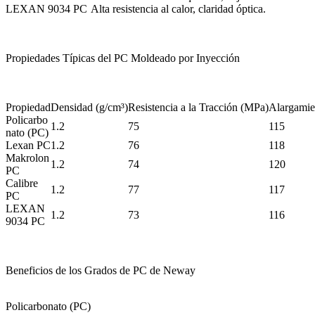
LEXAN 9034 PC
Alta resistencia al calor, claridad óptica.
Propiedades Típicas del PC Moldeado por Inyección
Propiedad
Densidad (g/cm³)
Resistencia a la Tracción (MPa)
Alargamien
Policarbo
1.2
75
115
nato (PC)
Lexan PC
1.2
76
118
Makrolon
1.2
74
120
PC
Calibre
1.2
77
117
PC
LEXAN
1.2
73
116
9034 PC
Beneficios de los Grados de PC de Neway
Policarbonato (PC)