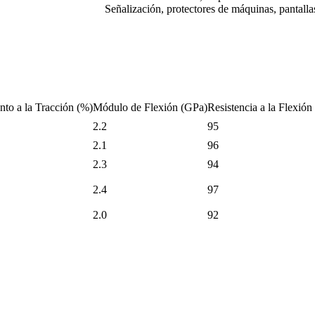
Señalización, protectores de máquinas, pantallas
to a la Tracción (%)
Módulo de Flexión (GPa)
Resistencia a la Flexió
2.2
95
2.1
96
2.3
94
2.4
97
2.0
92