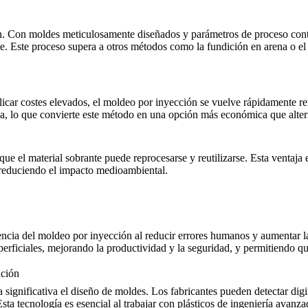
ón. Con moldes meticulosamente diseñados y parámetros de proceso contr
me. Este proceso supera a otros métodos como la
fundición en arena
o e
licar costes elevados, el moldeo por inyección se vuelve rápidamente 
la, lo que convierte este método en una opción más económica que alte
ue el material sobrante puede reprocesarse y reutilizarse. Esta ventaja
 reduciendo el impacto medioambiental.
iencia del moldeo por inyección al reducir errores humanos y aumentar 
perficiales
, mejorando la productividad y la seguridad, y permitiendo qu
ación
nificativa el diseño de moldes. Los fabricantes pueden detectar digital
sta tecnología es esencial al trabajar con plásticos de ingeniería avan