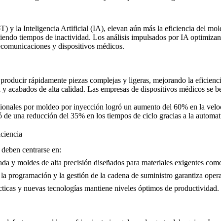
T) y la Inteligencia Artificial (IA), elevan aún más la eficiencia del m
iendo tiempos de inactividad. Los análisis impulsados por IA optimizan 
ecomunicaciones
y
dispositivos médicos
.
roducir rápidamente piezas complejas y ligeras, mejorando la eficienc
 y acabados de alta calidad. Las empresas de dispositivos médicos se be
cionales por moldeo por inyección logró un aumento del 60% en la velo
ó de una reducción del 35% en los tiempos de ciclo gracias a la automati
ciencia
 deben centrarse en:
zada y moldes de alta precisión diseñados para materiales exigentes co
 la programación y la gestión de la cadena de suministro garantiza ope
cticas y nuevas tecnologías mantiene niveles óptimos de productividad.