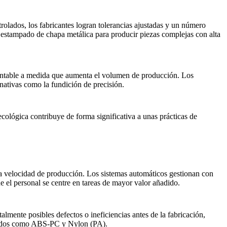
olados, los fabricantes logran tolerancias ajustadas y un número
l
estampado de chapa metálica
para producir piezas complejas con alta
rentable a medida que aumenta el volumen de producción. Los
rnativas como la
fundición de precisión
.
 ecológica contribuye de forma significativa a unas
prácticas de
la velocidad de producción. Los sistemas automáticos gestionan con
e el personal se centre en tareas de mayor valor añadido.
mente posibles defectos o ineficiencias antes de la fabricación,
zados como
ABS-PC
y
Nylon (PA)
.