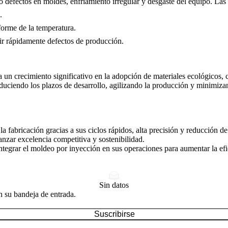
 defectos en moldes, enfriamiento irregular y desgaste del equipo. Las
.
forme de la temperatura.
egir rápidamente defectos de producción.
ra un crecimiento significativo en la adopción de materiales ecológicos
duciendo los plazos de desarrollo, agilizando la producción y minimiz
la fabricación gracias a sus ciclos rápidos, alta precisión y reducción
anzar excelencia competitiva y sostenibilidad.
tegrar el moldeo por inyección en sus operaciones para aumentar la efic
Sin datos
n su bandeja de entrada.
Suscribirse