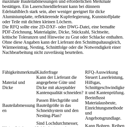
maximale Bauteilabmessungen und erforderlichen Merkmale
bestätigen. Ein Laserschneidlieferant kann bei dünnem
Edelstahlblech stark sein, aber weniger geeignet für dicke
Aluminiumplatte, reflektierende Kupferlegierung, Kunststoffplatte
oder Teile mit dichten kleinen Löchern.
Die RFQ sollte eine 2D-DXF- oder DWG-Datei, eine bemaßte
PDF-Zeichnung, Materialgüte, Dicke, Stückzahl, Sichtseite,
kritische Toleranzen und Hinweise zu Grat oder Schlacke enthalten.
Ohne diese Angaben kann der Lieferant den Schnittspaltausgleich,
Wärmeeintrag, Nesting, Schnittfolge oder die Notwendigkeit einer
Nachbearbeitung nicht zuverlässig beurteilen.
Fähigkeitsmerkmal
Käuferfrage
RFQ-Auswirkung
Kann der Lieferant die
Steuert Laserleistung,
Material und
angegebene Güte und
Hilfsgas,
Dicke
Dicke mit akzeptabler
Schnittgeschwindigke
Kantenqualität schneiden?
it und Kantenprüfung.
Beeinflusst
Passen Blechgröße und
Materialausbeute,
Bauteilabmessung
Bauteilgröße in das
Einrichtungsmethode
en
Schneidsystem und den
und
Nesting-Plan?
Angebotsgrundlage.
Sind Lochdurchmesser,
Kann Bohren, Reiben