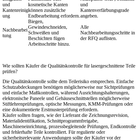
und
kosmetische Kanten
und
Kantenreinig
können zusätzliche
Kantenverfärbungsgrade
ung
Endbearbeitung erfordern.
angeben.
Biegen,
Gewindeschneiden,
Alle
Nachbearbei
Schweißen und
Nachbearbeitungsschritte in
tung
Beschichten fügen
der RFQ auflisten.
Arbeitsschritte hinzu.
Wie sollten Käufer die Qualitätskontrolle für lasergeschnittene Teile
prüfen?
Die Qualitätskontrolle sollte dem Teilerisiko entsprechen. Einfache
Schutzabdeckungen benötigen möglicherweise nur Sichtprüfungen
und einfache Maßkontrollen, während Ausrichtungshalterungen,
elektronische Paneele und Gehäuseschnittstellen möglicherweise
Stiftlehrenprüfungen, optische Messungen, KMM-Prüfungen oder
eine dokumentierte Erstmusterprüfung erfordern.
Käufer sollten fragen, wie der Lieferant die Zeichnungsrevision,
Materialidentifikation, Schnittprogrammfreigabe,
Maschineneinrichtung, prozessbegleitende Prüfungen, Endkontrolle
und fehlerhafte Teile kontrolliert. Für regulierte oder
sicherheitsrelevante Anwendungen sollte der Käufer vor der