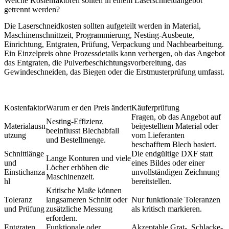
Welche Kostenfaktoren sollten in einem Laserschneidangebot
getrennt werden?
Die Laserschneidkosten sollten aufgeteilt werden in Material,
Maschinenschnittzeit, Programmierung, Nesting-Ausbeute,
Einrichtung, Entgraten, Prüfung, Verpackung und Nachbearbeitung.
Ein Einzelpreis ohne Prozessdetails kann verbergen, ob das Angebot
das Entgraten, die Pulverbeschichtungsvorbereitung, das
Gewindeschneiden, das Biegen oder die Erstmusterprüfung umfasst.
Kostenfaktor
Warum er den Preis ändert
Käuferprüfung
Fragen, ob das Angebot auf
Nesting-Effizienz
Materialausn
beigestelltem Material oder
beeinflusst Blechabfall
utzung
vom Lieferanten
und Bestellmenge.
beschafftem Blech basiert.
Schnittlänge
Die endgültige DXF statt
Lange Konturen und viele
und
eines Bildes oder einer
Löcher erhöhen die
Einstichanza
unvollständigen Zeichnung
Maschinenzeit.
hl
bereitstellen.
Kritische Maße können
Toleranz
langsameren Schnitt oder
Nur funktionale Toleranzen
und Prüfung
zusätzliche Messung
als kritisch markieren.
erfordern.
Entgraten
Funktionale oder
Akzeptable Grat-, Schlacke-