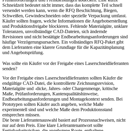
Schneidzeit bedeutet nicht immer, dass das komplette Teil schnell
versendet werden kann, wenn die RFQ Beschichtung, Biegen,
Schweißen, Gewindeschneiden oder spezielle Verpackung umfasst.
Käufer sollten fragen, welche Informationen die Angebotserstellung
und Produktionsfreigabe blockieren. Fehlende Materialgüte, unklare
Toleranzen, unvollständige CAD-Dateien, sich ändernde
Revisionen und nicht bestätigte Endbearbeitungsanforderungen sind
häufige Verzögerungsursachen. Ein vollständiges RFQ-Paket gibt
dem Lieferanten eine klarere Grundlage für die Kapazitätsplanung
und Angebotsprüfung.
Was sollte ein Käufer vor der Freigabe eines Laserschneidlieferanten
senden?
Vor der Freigabe eines Laserschneidlieferanten sollten Käufer die
endgültige CAD-Datei, die kontrollierte Zeichnungsrevision,
Materialgüte und -dicke, Jahres- oder Chargenmenge, kritische
Maße, Prüfanforderungen, Kantenqualitätshinweise,
Endbearbeitungsanforderungen und Montagekontext senden. Bei
Prototypen sollten Käufer auch angeben, welche Maße
experimentell sind und welche Maße dem Produktionsstand
entsprechen müssen.
Die beste Lieferantenauswahl basiert auf Prozessnachweisen, nicht
nur auf dem Preis. Eine klare Lieferantenantwort sollte
Fertigbarkeitsrisiken, die angebotene Route, enthaltene