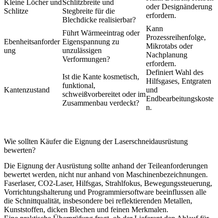
Kleine Löcher und
Schlitzbreite und
oder Designänderung
Schlitze
Stegbreite für die
erfordern.
Blechdicke realisierbar?
Kann
Führt Wärmeeintrag oder
Prozessreihenfolge,
Ebenheitsanforder
Eigenspannung zu
Mikrotabs oder
ung
unzulässigen
Nachplanung
Verformungen?
erfordern.
Definiert Wahl des
Ist die Kante kosmetisch,
Hilfsgases, Entgraten
funktional,
Kantenzustand
und
schweißvorbereitet oder im
Endbearbeitungskoste
Zusammenbau verdeckt?
n.
Wie sollten Käufer die Eignung der Laserschneidausrüstung
bewerten?
Die Eignung der Ausrüstung sollte anhand der Teileanforderungen
bewertet werden, nicht nur anhand von Maschinenbezeichnungen.
Faserlaser, CO2-Laser, Hilfsgas, Strahlfokus, Bewegungssteuerung,
Vorrichtungshalterung und Programmiersoftware beeinflussen alle
die Schnittqualität, insbesondere bei reflektierenden Metallen,
Kunststoffen, dicken Blechen und feinen Merkmalen.