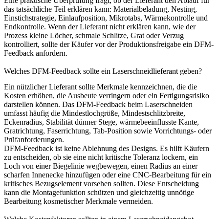
Eine praktische Überprüfung fragt, ob der Lieferant den Ablauf für
das tatsächliche Teil erklären kann: Materialbeladung, Nesting,
Einstichstrategie, Einlaufposition, Mikrotabs, Wärmekontrolle und
Endkontrolle. Wenn der Lieferant nicht erklären kann, wie der
Prozess kleine Löcher, schmale Schlitze, Grat oder Verzug
kontrolliert, sollte der Käufer vor der Produktionsfreigabe ein DFM-
Feedback anfordern.
Welches DFM-Feedback sollte ein Laserschneidlieferant geben?
Ein nützlicher Lieferant sollte Merkmale kennzeichnen, die die
Kosten erhöhen, die Ausbeute verringern oder ein Fertigungsrisiko
darstellen können. Das DFM-Feedback beim Laserschneiden
umfasst häufig die Mindestlochgröße, Mindestschlitzbreite,
Eckenradius, Stabilität dünner Stege, wärmebeeinflusste Kante,
Gratrichtung, Faserrichtung, Tab-Position sowie Vorrichtungs- oder
Prüfanforderungen.
DFM-Feedback ist keine Ablehnung des Designs. Es hilft Käufern
zu entscheiden, ob sie eine nicht kritische Toleranz lockern, ein
Loch von einer Biegelinie wegbewegen, einen Radius an einer
scharfen Innenecke hinzufügen oder eine CNC-Bearbeitung für ein
kritisches Bezugselement vorsehen sollten. Diese Entscheidung
kann die Montagefunktion schützen und gleichzeitig unnötige
Bearbeitung kosmetischer Merkmale vermeiden.