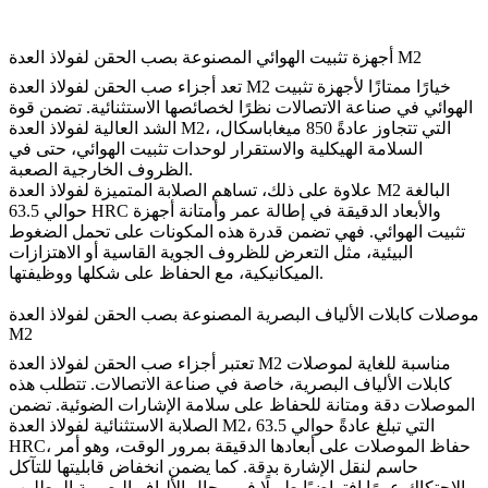
أجهزة تثبيت الهوائي المصنوعة بصب الحقن لفولاذ العدة M2
تعد أجزاء صب الحقن لفولاذ العدة M2 خيارًا ممتازًا لأجهزة تثبيت
الهوائي في صناعة الاتصالات نظرًا لخصائصها الاستثنائية. تضمن قوة
الشد العالية لفولاذ العدة M2، التي تتجاوز عادةً 850 ميغاباسكال،
السلامة الهيكلية والاستقرار لوحدات تثبيت الهوائي، حتى في
الظروف الخارجية الصعبة.
علاوة على ذلك، تساهم الصلابة المتميزة لفولاذ العدة M2 البالغة
حوالي 63.5 HRC والأبعاد الدقيقة في إطالة عمر وأمتانة أجهزة
تثبيت الهوائي. فهي تضمن قدرة هذه المكونات على تحمل الضغوط
البيئية، مثل التعرض للظروف الجوية القاسية أو الاهتزازات
الميكانيكية، مع الحفاظ على شكلها ووظيفتها.
موصلات كابلات الألياف البصرية المصنوعة بصب الحقن لفولاذ العدة
M2
تعتبر أجزاء صب الحقن لفولاذ العدة M2 مناسبة للغاية لموصلات
كابلات الألياف البصرية، خاصة في صناعة الاتصالات. تتطلب هذه
الموصلات دقة ومتانة للحفاظ على سلامة الإشارات الضوئية. تضمن
الصلابة الاستثنائية لفولاذ العدة M2، التي تبلغ عادةً حوالي 63.5
HRC، حفاظ الموصلات على أبعادها الدقيقة بمرور الوقت، وهو أمر
حاسم لنقل الإشارة بدقة. كما يضمن انخفاض قابليتها للتآكل
والاحتكاك عمرًا افتراضيًا طويلًا في مجال الألياف البصرية المطلوب.