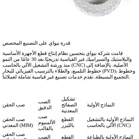
قدرة نيواي على التصنيع المخصص
قامت شركة نيواي بتحسين نظام إنتاج قطع الأجهزة الأساسية
والبلاستيك والسيراميك غير القياسية تدريجيًا بعد 30 عامًا من النمو
منذ ورشة التشغيل الآلي بالحاسب (CNC) الأصلية. بالإضافة إلى
خطوط التلميع، والطلاء بالترسيب الفيزيائي للبخار (PVD)، وخطوط
التجميع البسيطة. نقدم خدمات تصنيع غير قياسية شاملة لعملائنا.
تشكيل
الصب
النماذج الأولية
الصفائح
صب الحقن
الدقيق
المعدنية
صب
النماذج الأولية بالتشغيل
القطع
صب الحقن
الألمنيوم
الآلي بالحاسب (CNC)
بالليزر
المعدني (MIM)
بالقالب
صب الحقن
النماذج الأولية بالطباعة
القطع
الصب