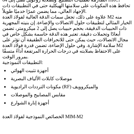
تحافظ هذه المكونات على سلامتها الهيكلية حتى في التطبيقات ذات
الإجهاد العالي، مما يضمن عمرًا خدميًا طويلاً.
علاوة على ذلك، تجعل سمات الدقة العالية لفولاذ العدة M2 منه
الخيار المثالي لتطبيقات حلول الاتصالات والإضاءة. إن بنيته المجهرية
ذات الحبيبات الدقيقة، بحجم حبيبات يصل إلى 2 ميكرومتر، تضمن
أبعادًا وتحملات دقيقة. تعتبر هذه الدقة حاسمة بشكل خاص في
مجال الاتصالات، حيث يمكن حتى للانحرافات الطفيفة أن تؤثر على
سلامة الإشارة. وفي حلول الإضاءة، تضمن قدرة فولاذ العدة M2
على الاحتفاظ بصلابته في درجات الحرارة المرتفعة أداءً متسقًا
بمرور الوقت.
التطبيقات النموذجية:
أجهزة تثبيت الهوائي
موصلات كابلات الألياف البصرية
مكونات الترددات الراديوية (RF) والميكروويف
مقابس المصابيح والموصلات
أجهزة إنارة الشوارع
الخصائص النموذجية لفولاذ العدة MIM-M2