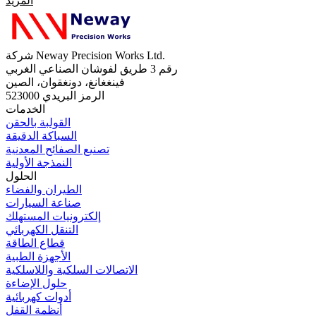
المزيد
شركة Neway Precision Works Ltd.
رقم 3 طريق لفوشان الصناعي الغربي
فينغغانغ، دونغقوان، الصين
الرمز البريدي 523000
الخدمات
القولبة بالحقن
السباكة الدقيقة
تصنيع الصفائح المعدنية
النمذجة الأولية
الحلول
الطيران والفضاء
صناعة السيارات
إلكترونيات المستهلك
التنقل الكهربائي
قطاع الطاقة
الأجهزة الطبية
الاتصالات السلكية واللاسلكية
حلول الإضاءة
أدوات كهربائية
أنظمة القفل