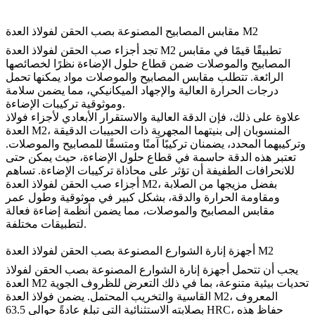
مقابس المصابيح المصنوعة بصب الحقن لفولاذ العدة M2
تجد أجزاء صب الحقن لفولاذ العدة M2 تطبيقًا قيمًا في مقابس
المصابيح والموصلات ضمن قطاع حلول الإضاءة نظرًا لخصائصها
الرائعة. تتطلب مقابس المصابيح والموصلات مواد يمكنها تحمل
درجات الحرارة العالية والإجهاد الميكانيكي، مما يضمن سلامة
وموثوقية تركيبات الإضاءة.
علاوة على ذلك، فإن الدقة العالية والاستقرار الأبعادي لأجزاء فولاذ
العدة M2، المنسوبان إلى بنيتهما المجهرية ذات الحبيبات الدقيقة
وتركيبهما المحدد، يضمنان تركيبًا آمنًا ومتسقًا للمصابيح والموصلات.
تعتبر هذه الدقة حاسمة في قطاع حلول الإضاءة، حيث يمكن حتى
للانحرافات الطفيفة أن تؤثر على محاذاة تركيبات الإضاءة. تساهم
أجزاء صب الحقن لفولاذ العدة M2، بفضل مزيجها من الصلابة
ومقاومة الحرارة والدقة، بشكل كبير في موثوقية وطول عمر
مقابس المصابيح والموصلات، مما يضمن أنظمة إضاءة فعالة
لتطبيقات مختلفة.
أجهزة إنارة الشوارع المصنوعة بصب الحقن لفولاذ العدة M2
يجب أن تتحمل أجهزة إنارة الشوارع المصنوعة بصب الحقن لفولاذ
العدة M2 تحديات بيئية متنوعة، بما في ذلك التعرض للظروف الجوية
القاسية والتخريب المحتمل. يضمن فولاذ العدة M2، المعروف
بصلابته الاستثنائية التي تبلغ عادةً حوالي 63.5 HRC، حفاظ هذه