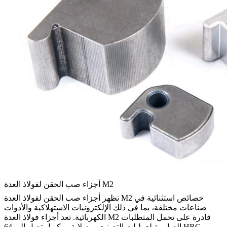
أجزاء صب الحقن لفولاذ العدة M2
تظهر أجزاء صب الحقن لفولاذ العدة M2 خصائص استثنائية في
صناعات مختلفة، بما في ذلك الإلكترونيات الاستهلاكية والأدوات
الكهربائية. تعد أجزاء فولاذ العدة M2 قادرة على تحمل المتطلبات
الصارمة لعمليات التصنيع. وبصلابة روكويل تصل إلى 64 HRC،