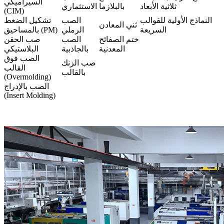
السيراميكي
ثلاثية الأبعاد
بالبلازما
الاستثماري
(CIM)
النماذج الأولية للقوالب
الصب
تشكيل الضغط
ثني المعادن
السريعة
الرملي
بالمساحيق (PM)
ختم الصفائح
الصب
صب الحقن
المعدنية
بالجاذبية
البلاستيكي
الصب فوق
صب الزنك
القالب
بالقالب
(Overmolding)
الصب بالإدراج
(Insert Molding)