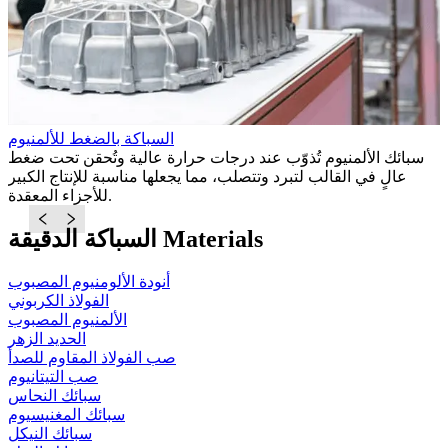
السباكة بالضغط للألمنيوم
ر
سبائك الألمنيوم تُذوّب عند درجات حرارة عالية وتُحقن تحت ضغط
ف
عالٍ في القالب لتبرد وتتصلب، مما يجعلها مناسبة للإنتاج الكبير
للأجزاء المعقدة.
السباكة الدقيقة Materials
أنودة الألومنيوم المصبوب
الفولاذ الكربوني
الألمنيوم المصبوب
الحديد الزهر
صب الفولاذ المقاوم للصدأ
صب التيتانيوم
سبائك النحاس
سبائك المغنيسيوم
سبائك النيكل