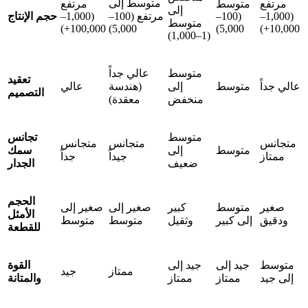
متوسط إلى
مرتفع
متوسط
مرتفع
إلى
(1,000–
(100–
مرتفع (100–
(1,000–
حجم الإنتاج
متوسط
100,000+)
5,000)
5,000)
10,000+)
(1–1,000)
متوسط
عالي جداً
تعقيد
عالي جداً
متوسط
إلى
(هندسة
عالي
التصميم
منخفض
معقدة)
متوسط
تجانس
متجانس
متجانس
متجانس
متوسط
إلى
سمك
ممتاز
جيداً
جداً
ضعيف
الجدار
الحجم
صغير
متوسط
كبير
صغير إلى
صغير إلى
الأمثل
ودقيق
إلى كبير
وثقيل
متوسط
متوسط
للقطعة
متوسط
جيد إلى
جيد إلى
القوة
ممتاز
جيد
إلى جيد
ممتاز
ممتاز
والمتانة