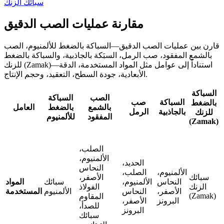
سبائك الزنك
مقارنة عمليات الصب الدقيق
قارن بين عمليات الصب الدقيق—السباكة بالضغط للألمنيوم، الصب
بالشمع المفقود، صب الرمل، السبَكة بالجاذبية، والسباكة بالضغط
للزنك (Zamak)—استناداً إلى عوامل مثل المواد المستخدمة، الدقة
الأبعادية، جودة السطح، التعقيد، وحجم الإنتاج.
السباكة
الصب
السباكة
السباكة
صب
بالضغط
بالشمع
بالضغط
العامل
بالجاذبية
الرمل
للزنك
المفقود
للألمنيوم
(Zamak)
الصلب،
الألمنيوم،
الحديد،
النحاس
الألمنيوم،
الصلب،
سبائك
الأصفر،
النحاس
الألمنيوم،
سبائك
المواد
الزنك
الفولاذ
الأصفر،
النحاس
الألمنيوم
المستخدمة
(Zamak)
المقاوم
البرونز
الأصفر،
للصدأ،
البرونز
سبائك