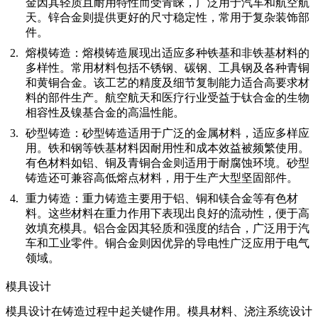
金因其轻质且耐用特性而受青睐，广泛用于汽车和航空航
天。锌合金则提供更好的尺寸稳定性，常用于复杂装饰部
件。
熔模铸造：
熔模铸造展现出适应多种铁基和非铁基材料的
多样性。常用材料包括不锈钢、碳钢、工具钢及各种青铜
和黄铜合金。该工艺的精度及细节复制能力适合高要求材
料的部件生产。航空航天和医疗行业受益于钛合金的生物
相容性及镍基合金的高温性能。
砂型铸造：
砂型铸造适用于广泛的金属材料，适应多样应
用。铁和钢等铁基材料因耐用性和成本效益被频繁使用。
有色材料如铝、铜及青铜合金则适用于耐腐蚀环境。砂型
铸造还可兼容高低熔点材料，用于生产大型坚固部件。
重力铸造：
重力铸造主要用于铝、铜和镁合金等有色材
料。这些材料在重力作用下表现出良好的流动性，便于高
效填充模具。铝合金因其轻质和强度的结合，广泛用于汽
车和工业零件。铜合金则因优异的导电性广泛应用于电气
领域。
模具设计
模具设计在铸造过程中起关键作用。模具材料、浇注系统设计