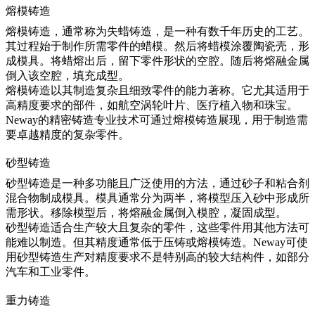
熔模铸造
熔模铸造
，通常称为失蜡铸造，是一种有数千年历史的工艺。
其过程始于制作所需零件的蜡模。然后将蜡模涂覆陶瓷壳，形
成模具。将蜡熔出后，留下零件形状的空腔。随后将熔融金属
倒入该空腔，填充成型。
熔模铸造以其制造复杂且细致零件的能力著称。它尤其适用于
高精度要求的部件，如航空涡轮叶片、医疗植入物和珠宝。
Neway的精密铸造专业技术可通过熔模铸造展现，用于制造需
要卓越精度的复杂零件。
砂型铸造
砂型铸造
是一种多功能且广泛使用的方法，通过砂子和粘合剂
混合物制成模具。模具通常分为两半，将模型压入砂中形成所
需形状。移除模型后，将熔融金属倒入模腔，凝固成型。
砂型铸造适合生产较大且复杂的零件，这些零件用其他方法可
能难以制造。但其精度通常低于压铸或熔模铸造。Neway可使
用砂型铸造生产对精度要求不是特别高的较大结构件，如部分
汽车和工业零件。
重力铸造