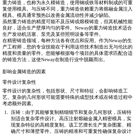
重力铸造
，也称为永久模铸造，使用钢或铁等材料制成的可重
复使用模具。与压铸不同，重力铸造依赖重力将熔融金属注入
模具。模具通常预热以改善金属流动性并减少缺陷。
虽然重力铸造的精度可能不及压铸或熔模铸造，但其机械性能
良好，适合生产壁厚均匀的零件。Neway的重力铸造技术适合
生产发动机活塞、泵壳及某些照明设备等零件。
在精密铸造领域，每种方法各有优点和应用。作为Neway的生
产工程师，您的专业技能在于利用这些技术制造出无与伦比的
精度和质量的零件。您能够根据每个项目的具体需求匹配合适
的铸造方法，这使Neway在制造行业中脱颖而出。
影响金属铸造的因素
零件设计复杂性
零件设计的复杂性，包括形状、尺寸和特征，会影响铸造工
艺。复杂的几何形状可能需要特殊的成型技术或在铸造过程中
考虑额外因素。
压铸：
由于其能够复制精细细节和复杂几何形状，压铸特
别适合复杂零件设计。高压注射熔融金属入精密模具，实
现复杂特征的高精度复制。该工艺擅长生产复杂图案、精
确尺寸和薄壁零件。压铸的精准和可重复性确保复杂设计