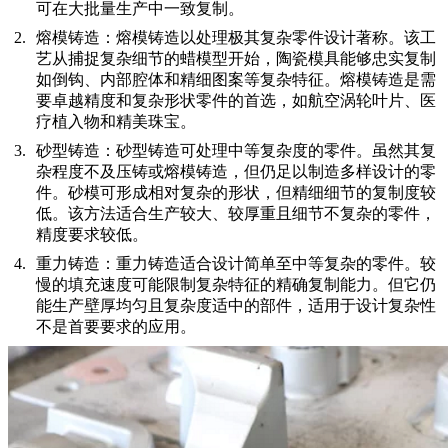
可在大批量生产中一致复制。
熔模铸造：
熔模铸造以处理极其复杂零件设计著称。该工
艺从捕捉复杂细节的蜡模型开始，陶瓷模具能够忠实复制
如倒钩、内部腔体和精细图案等复杂特征。熔模铸造是需
要卓越精度和复杂形状零件的首选，如航空涡轮叶片、医
疗植入物和精美珠宝。
砂型铸造：
砂型铸造可处理中等复杂度的零件。虽然其复
杂程度不及压铸或熔模铸造，但仍足以制造多样设计的零
件。砂模可形成相对复杂的形状，但精细细节的复制度较
低。该方法适合生产较大、较厚重且细节不复杂的零件，
精度要求较低。
重力铸造：
重力铸造适合设计简单至中等复杂的零件。较
慢的填充速度可能限制复杂特征的精确复制能力。但它仍
能生产壁厚均匀且复杂度适中的部件，适用于设计复杂性
不是首要要求的应用。