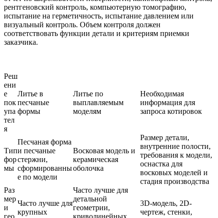
рентгеновский контроль, компьютерную томографию,
испытание на герметичность, испытание давлением или
визуальный контроль. Объем контроля должен
соответствовать функции детали и критериям приемки
заказчика.
Реш
ени
е
Литье в
Литье по
Необходимая
пок
песчаные
выплавляемым
информация для
упа
формы
моделям
запроса котировок
тел
я
Размер детали,
Песчаная форма
внутренние полости,
Тип
и песчаные
Восковая модель и
требования к модели,
фор
стержни,
керамическая
оснастка для
мы
сформированны
оболочка
восковых моделей и
е по модели
стадия производства
Раз
Часто лучше для
мер
детальной
Часто лучше для
3D-модель, 2D-
и
геометрии,
крупных
чертеж, стенки,
гео
криволинейных