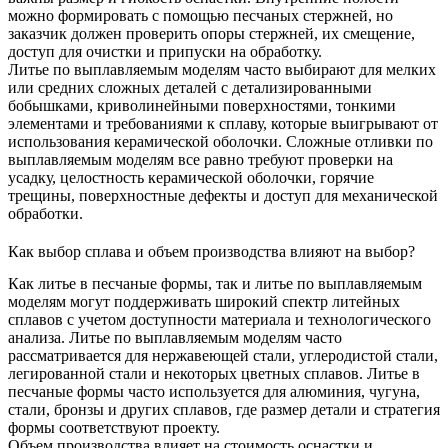
можно формировать с помощью песчаных стержней, но
заказчик должен проверить опоры стержней, их смещение,
доступ для очистки и припуски на обработку.
Литье по выплавляемым моделям часто выбирают для мелких
или средних сложных деталей с детализированными
бобышками, криволинейными поверхностями, тонкими
элементами и требованиями к сплаву, которые выигрывают от
использования керамической оболочки. Сложные отливки по
выплавляемым моделям все равно требуют проверки на
усадку, целостность керамической оболочки, горячие
трещины, поверхностные дефекты и доступ для механической
обработки.
Как выбор сплава и объем производства влияют на выбор?
Как литье в песчаные формы, так и литье по выплавляемым
моделям могут поддерживать широкий спектр литейных
сплавов с учетом доступности материала и технологического
анализа. Литье по выплавляемым моделям часто
рассматривается для нержавеющей стали, углеродистой стали,
легированной стали и некоторых цветных сплавов. Литье в
песчаные формы часто используется для алюминия, чугуна,
стали, бронзы и других сплавов, где размер детали и стратегия
формы соответствуют проекту.
Объем производства влияет на стоимость оснастки и