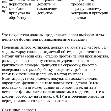
кач
пористость и
дефекты и
требования к
ест
колебания
накопление
неразрушающему
ву
припуска на
допусков
контролю и критерии
обработку
приемки
Что покупатели должны предоставить перед выбором литья в
песчаные формы или по выплавляемым моделям?
Полезный запрос котировок должен включать 2D-чертеж, 3D-
модель, марку сплава, ожидаемый объем, предпочтения по
методу литья (если есть), стадию прототипа или производства,
размер детали, толщину стенок, внутренние стержни,
критические размеры, припуски на обработку, качество
поверхности, термообработку, покрытие, требования к
герметичности или давлению и метод контроля.
Если маршрут неопределен, покупатель должен сначала
определить функциональные поверхности детали. Затем
поставщик литья может сравнить
точное литье
, литье в
песчаные формы, литье по выплавляемым моделям,
литье в
кокиль
, обработку на станках с ЧПУ и вторичные операции
перед началом изготовления оснастки.
Связанные вопросы