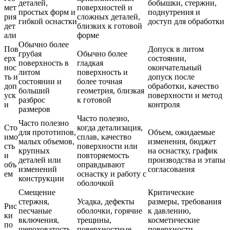
деталей,
бобышки, стержни,
мет
поверхностей и
простых форм и
поднутрения и
рия
сложных деталей,
гибкой оснастки
доступ для обработки
дет
близких к готовой
али
форме
Обычно более
Пов
Допуск в литом
грубая
Обычно более
ерх
состоянии,
поверхность в
гладкая
нос
окончательный
литом
поверхность и
ть и
допуск после
состоянии и
более точная
доп
обработки, качество
больший
геометрия, близкая
уск
поверхности и метод
разброс
к готовой
и
контроля
размеров
Часто полезно,
Часто полезно
Сто
когда детализация,
для прототипов,
Объем, ожидаемые
имо
сплав, качество
малых объемов,
изменения, бюджет
сть
поверхности или
крупных
на оснастку, график
и
повторяемость
деталей или
производства и этапы
объ
оправдывают
изменений
согласования
ем
оснастку и работу с
конструкции
оболочкой
Смещение
Критические
стержня,
Усадка, дефекты
размеры, требования
Рис
песчаные
оболочки, горячие
к давлению,
ки
включения,
трещины,
косметические
по
шероховатость,
поверхностные
поверхности,