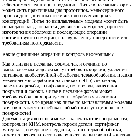
себестоимость единицы продукции. Литье в песчаные формы
может быть практичным для прототипов, мелкосерийного
производства, крупных отливок или изменяющихся
конструкций. Литье по выплавляемым моделям может быть
оправдано, когда оснастка для восковых моделей, процесс
изготовления оболочки и последующие операции
соответствуют геометрии, сплаву, качеству поверхности или
требованиям повторяемости.
Какие финишные операции и контроль необходимы?
Как отливки в песчаные формы, так и отливки по
выплавляемым моделям могут требовать обрезки, удаления
литников, дробеструйной обработки, термообработки, правки,
механической обработки на станках с ЧПУ, сверления,
нарезания резьбы, шлифования, полировки, нанесения
покрытий и сборки. Литье в песчаные формы может
требовать больших припусков на обработку и очистки
поверхности, в то время как литье по выплавляемым моделям
все равно может потребовать обработки функциональных
поверхностей.
Документация контроля может включать отчет по размерам,
контроль на КИМ, контроль первой детали, сертификат
материала, измерение твердости, запись термообработки,
отчет по шероховатости поверхности, капиллярный контроль,