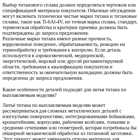
Выбор титанового сплава должен определяться чертежом или
спецификацией материала покупателя. Обычные обсуждения
могут включать технически чистые марки титана и титановые
сплавы, такие как Ti-6Al-4V, но точная марка сплава, стандарт,
термическая обработка и критерии приемки должны быть
подтверждены до запроса предложения.
Различные марки титана имеют разные прочность,
коррозионное поведение, обрабатываемость, реакцию на
термообработку и требования к контролю. Если деталь
используется в аэрокосмической, медицинской,
энергетической, морской или другой регламентируемой
области, требования к квалификации покупателя и
ответственность за окончательную валидацию должны быть
определены до запроса предложения.
Какие особенности деталей подходят для литья титана по
выплавляемым моделям?
Литьё титана по выплавляемым моделям может
рассматриваться для сложных металлических деталей с
изогнутыми поверхностями, интегрированными бобышками,
кронштейнами, корпусами, рабочими колёсами, тонкими и
средними сечениями или геометрией, которая потребовала бы
обширной механической обработки из титановой заготовки.
Этот процесс может уменьшить отходы материала для