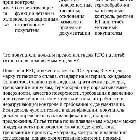
прин
контроля,
поверхностные
термообработки,
имает
соответствующие
трещины,
капиллярный
ся
функции детали и
отклонения
контроль, рентген,
отлив
квалификационным
размеров и
КТ или отчёт,
ка?
потребностям
пробелы в
указанный
покупателя
документации
покупателем
Что покупатели должны предоставить для RFQ на литьё
титана по выплавляемым моделям?
Полезный RFQ должен включать 2D-чертёж, 3D-модель,
марку титанового сплава, стандарт на материал, ожидаемое
количество, стадию производства, критические размеры,
требования к допускам, термообработку, обрабатываемые
поверхности, качество поверхности, требования к давлению
или герметичности, косметические зоны, потребности в
неразрушающем контроле и требования к документации.
Если деталь чувствительна к квалификации, покупатель
должен определить путь квалификации до запроса
предложения. Литьё титана по выплавляемым моделям может
поддерживать производство сложных деталей, когда
требования к процессу, материалу, контролю и валидации
согласованы, однако окончательные критерии приемки