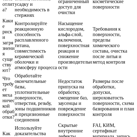
ограниченный
косметические
отлит
усадку и
доступ для
поверхности
а?
необходимость в
очистки
стержнях
Каки
Контролируйте
Насыщение
е
реакционную
кислородом,
Требования к
риск
способность
альфа-слой,
поверхности,
и
расплавленного
включения,
пределы
загря
титана,
поверхностная
химического
знени
совместимость
реакция и
состава, очистка
я
керамической
снижение
после литья и
суще
оболочки и
производительн
метод контроля
ству
атмосферу процесса
ости
ют?
Обработайте
Что
окончательные
Недостаток
Размеры после
требу
базы,
припуска на
обработки,
ет
уплотнительные
обработку,
допуски,
меха
поверхности,
смещение баз,
шероховатость
ничес
отверстия, резьбу,
заусенцы и
поверхности, схема
кой
зоны подшипников
повреждение
базирования и план
обраб
и прецизионные
поверхности
контроля
отки?
соединения
Скрытые
FAI, КИМ,
Используйте
внутренние
сертификат
Как
доказательства
дефекты,
материала, запись