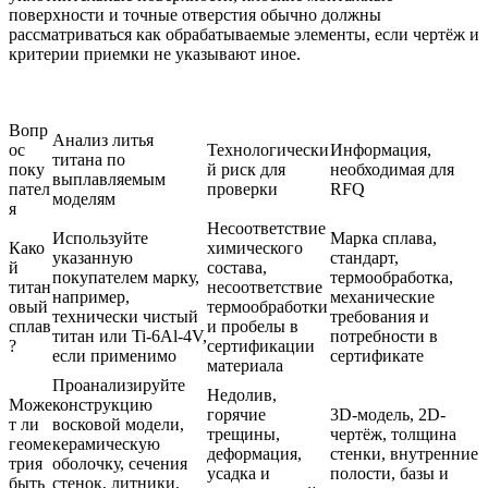
поверхности и точные отверстия обычно должны
рассматриваться как обрабатываемые элементы, если чертёж и
критерии приемки не указывают иное.
Вопр
Анализ литья
ос
Технологически
Информация,
титана по
поку
й риск для
необходимая для
выплавляемым
пател
проверки
RFQ
моделям
я
Несоответствие
Используйте
Марка сплава,
Како
химического
указанную
стандарт,
й
состава,
покупателем марку,
термообработка,
титан
несоответствие
например,
механические
овый
термообработки
технически чистый
требования и
сплав
и пробелы в
титан или Ti-6Al-4V,
потребности в
?
сертификации
если применимо
сертификате
материала
Проанализируйте
Недолив,
Може
конструкцию
горячие
3D-модель, 2D-
т ли
восковой модели,
трещины,
чертёж, толщина
геоме
керамическую
деформация,
стенки, внутренние
трия
оболочку, сечения
усадка и
полости, базы и
быть
стенок, литники,