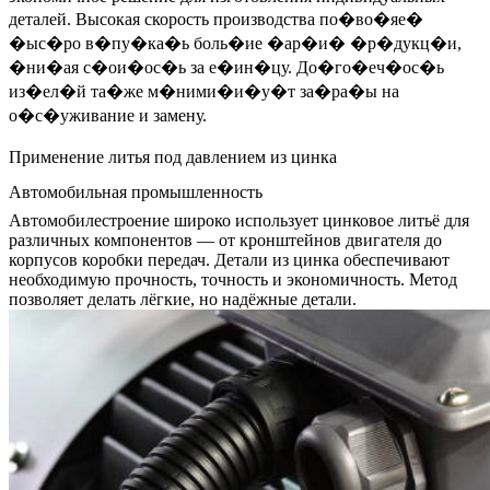
деталей. Высокая скорость производства по�во�яе�
�ыс�ро в�пу�ка�ь боль�ие �ар�и� �р�дукц�и,
�ни�ая с�ои�ос�ь за е�ин�цу. До�го�еч�ос�ь
из�ел�й та�же м�ними�и�у�т за�ра�ы на
о�с�уживание и замену.
Применение литья под давлением из цинка
Автомобильная промышленность
Автомобилестроение
широко использует цинковое литьё для
различных компонентов — от кронштейнов двигателя до
корпусов коробки передач. Детали из цинка обеспечивают
необходимую прочность, точность и экономичность. Метод
позволяет делать лёгкие, но надёжные детали.