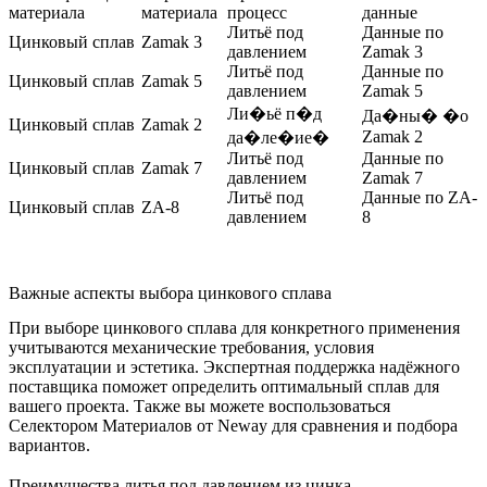
материала
материала
процесс
данные
Литьё под
Данные по
Цинковый сплав
Zamak 3
давлением
Zamak 3
Литьё под
Данные по
Цинковый сплав
Zamak 5
давлением
Zamak 5
Ли�ьё п�д
Да�ны� �о
Цинковый сплав
Zamak 2
Zamak 2
да�ле�ие�
Литьё под
Данные по
Цинковый сплав
Zamak 7
давлением
Zamak 7
Литьё под
Данные по ZA-
Цинковый сплав
ZA-8
давлением
8
Важные аспекты выбора цинкового сплава
При выборе цинкового сплава для конкретного применения
учитываются механические требования, условия
эксплуатации и эстетика. Экспертная поддержка надёжного
поставщика поможет определить оптимальный сплав для
вашего проекта. Также вы можете воспользоваться
Селектором Материалов
от Neway для сравнения и подбора
вариантов.
Преимущества литья под давлением из цинка