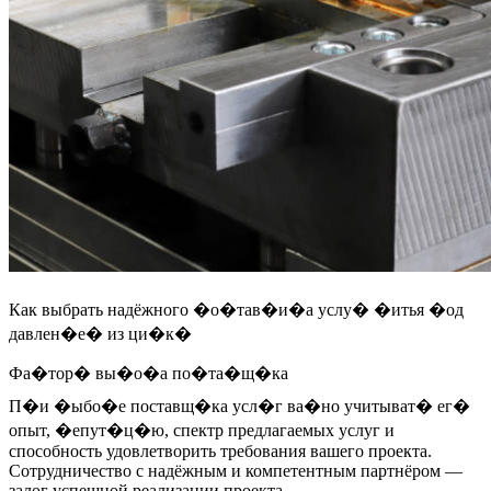
Как выбрать надёжного �о�тав�и�а услу� �итья �од
давлен�е� из ци�к�
Фа�тор� вы�о�а по�та�щ�ка
П�и �ыбо�е поставщ�ка усл�г ва�но учитыват� ег�
опыт, �епут�ц�ю, спектр предлагаемых услуг и
способность удовлетворить требования вашего проекта.
Сотрудничество с надёжным и компетентным партнёром —
залог успешной реализации проекта.