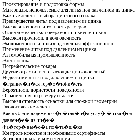
Проектирование и подготовка формы
Материалы, используемые для литья под давлением из цинка
Важные аспекты выбора цинкового сплава
Преимущества литья под давлением из цинка
Высокая точность и точность размеров
Отличное качество поверхности и внешний вид
Высокая прочность и долговечность
Экономичность и производственная эффективность
Применение литья под давлением из цинка
Автомобильная промышленность
Электроника
Потребительские товары
Другие отрасли, использующие цинковое литьё
Недостатки литья под давлением из цинка
�гранич�н�ая тер�о�тойк�сть
Вероятность пористости поверхности
Ограничения по размеру и массе
Высокая стоимость оснастки для сложной геометрии
Экологические аспекты
Как выбрать надёжного �о�тав�и�а услу� �итья �од
давлен�е� из ци�к�
Фа�тор� вы�о�а по�та�щ�ка
Контроль качества и необходимые сертификаты
Значение опыта и компетенции