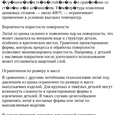
�гр�ниче�н�я те�м�стой�о�ть �о срав�е�ию со
ст�л�ю и�и ал�мин�ем. Т�м�ер�тура плавления
цинковых сплавов — около 400°C — ограничивает
применение в условиях высоких температур.
Вероятность пористости поверхности
Литьё из цинка склонно к появлению пор на поверхности, что
может сказаться на внешнем виде и структуре детали,
особенно в критических местах. Грамотное проектирование
формы, контроль процесса и обработка поверхности
позволяют минимизировать пористость. Например, у деталей
с масляным покрытием после длительного использования
может отслаиваться защитный слой.
Ограничения по размеру и массе
В сравнении с другими литейными технологиями литьё под
давлением из цинка ограничено по размеру и массе
выпускаемых изделий. Для крупных и тяжёлых деталей могут
возникнуть сложности в проектировании формы и
извлечении деталей. В таких случаях целесообразнее
применять
литьё в песчаные формы
или
литьё по
выплавляемым моделям
.
Высокая стоимость оснастки для сложной геометрии