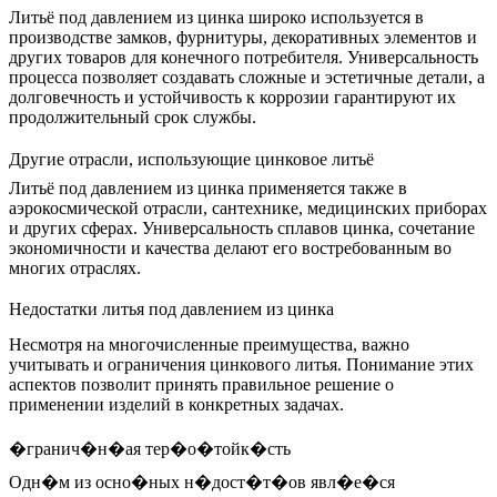
Литьё под давлением из цинка широко используется в
производстве замков, фурнитуры, декоративных элементов и
других товаров для конечного потребителя. Универсальность
процесса позволяет создавать сложные и эстетичные детали, а
долговечность и устойчивость к коррозии гарантируют их
продолжительный срок службы.
Другие отрасли, использующие цинковое литьё
Литьё под давлением из цинка применяется также в
аэрокосмической отрасли, сантехнике, медицинских приборах
и других сферах. Универсальность сплавов цинка, сочетание
экономичности и качества делают его востребованным во
многих отраслях.
Недостатки литья под давлением из цинка
Несмотря на многочисленные преимущества, важно
учитывать и ограничения цинкового литья. Понимание этих
аспектов позволит принять правильное решение о
применении изделий в конкретных задачах.
�гранич�н�ая тер�о�тойк�сть
Одн�м из осно�ных н�дост�т�ов явл�е�ся