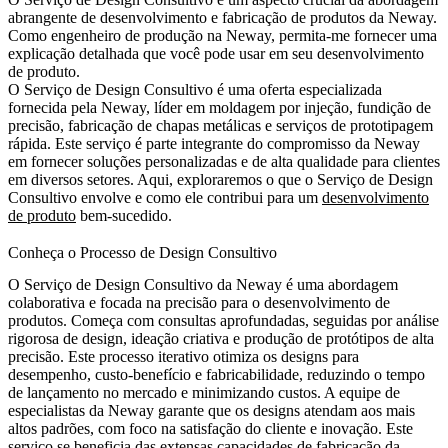
abrangente de desenvolvimento e fabricação de produtos da Neway.
Como engenheiro de produção na Neway, permita-me fornecer uma
explicação detalhada que você pode usar em seu desenvolvimento
de produto.
O Serviço de Design Consultivo é uma oferta especializada
fornecida pela Neway, líder em
moldagem por injeção
,
fundição de
precisão
,
fabricação de chapas metálicas
e
serviços de prototipagem
rápida
. Este serviço é parte integrante do compromisso da Neway
em fornecer soluções personalizadas e de alta qualidade para clientes
em diversos setores. Aqui, exploraremos o que o Serviço de Design
Consultivo envolve e como ele contribui para um
desenvolvimento
de produto
bem-sucedido.
Conheça o Processo de Design Consultivo
O Serviço de Design Consultivo da Neway é uma abordagem
colaborativa e focada na precisão para o desenvolvimento de
produtos. Começa com consultas aprofundadas, seguidas por análise
rigorosa de design, ideação criativa e produção de protótipos de alta
precisão. Este processo iterativo otimiza os designs para
desempenho, custo-benefício e fabricabilidade, reduzindo o tempo
de lançamento no mercado e minimizando custos. A equipe de
especialistas da Neway garante que os designs atendam aos mais
altos padrões, com foco na satisfação do cliente e inovação. Este
serviço se beneficia das extensas capacidades de fabricação da