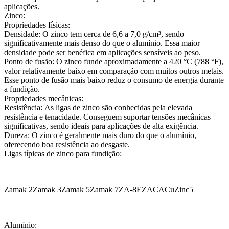
aplicações.
Zinco:
Propriedades físicas:
Densidade:
O zinco tem cerca de 6,6 a 7,0 g/cm³, sendo
significativamente mais denso do que o alumínio. Essa maior
densidade pode ser benéfica em aplicações sensíveis ao peso.
Ponto de fusão:
O zinco funde aproximadamente a 420 °C (788 °F),
valor relativamente baixo em comparação com muitos outros metais.
Esse ponto de fusão mais baixo reduz o consumo de energia durante
a fundição.
Propriedades mecânicas:
Resistência:
As ligas de zinco são conhecidas pela elevada
resistência e tenacidade. Conseguem suportar tensões mecânicas
significativas, sendo ideais para aplicações de alta exigência.
Dureza:
O zinco é geralmente mais duro do que o alumínio,
oferecendo boa resistência ao desgaste.
Ligas típicas de zinco para fundição:
Zamak 2
Zamak 3
Zamak 5
Zamak 7
ZA-8
EZAC
ACuZinc5
Alumínio: