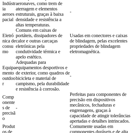
Indústr
aeronaves, como trem de
ia
aterragem e elementos
-
aeroes
estruturais, graças à baixa
pacial
densidade e resistência a
altas temperaturas.
Comuns em caixas de
Eletró
portáteis, dissipadores de
Usadas em conectores e caixas
nica de
calor e outras carcaças
de blindagem, pelas excelentes
consu
eletrónicas pela
propriedades de blindagem
mo
condutividade térmica e
eletromagnética.
apelo estético.
Adequadas para
Equipa
equipamentos desportivos e
mento
de exterior, como quadros de
-
outdoo
bicicleta e material de
r
campismo, pela durabilidade
e resistência à corrosão.
Perfeitas para componentes de
Comp
precisão em dispositivos
onente
mecânicos, fechaduras e
s de
-
engrenagens, graças à
precisã
capacidade de atingir tolerâncias
o
apertadas e detalhes intrincados.
Produt
Comumente usadas em
os de
componentes duráveis e de alta