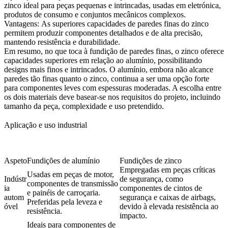
zinco ideal para peças pequenas e intrincadas, usadas em eletrónica,
produtos de consumo e conjuntos mecânicos complexos.
Vantagens:
As superiores capacidades de paredes finas do zinco
permitem produzir componentes detalhados e de alta precisão,
mantendo resistência e durabilidade.
Em resumo, no que toca à fundição de paredes finas, o zinco oferece
capacidades superiores em relação ao alumínio, possibilitando
designs mais finos e intrincados. O alumínio, embora não alcance
paredes tão finas quanto o zinco, continua a ser uma opção forte
para componentes leves com espessuras moderadas. A escolha entre
os dois materiais deve basear-se nos requisitos do projeto, incluindo
tamanho da peça, complexidade e uso pretendido.
Aplicação e uso industrial
Aspeto
Fundições de alumínio
Fundições de zinco
Empregadas em peças críticas
Usadas em peças de motor,
Indústr
de segurança, como
componentes de transmissão
ia
componentes de cintos de
e painéis de carroçaria.
autom
segurança e caixas de airbags,
Preferidas pela leveza e
óvel
devido à elevada resistência ao
resistência.
impacto.
Ideais para componentes de