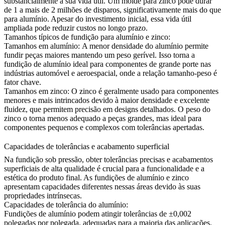
substancialmente a sua vida útil. Um molde para zinco pode durar
de 1 a mais de 2 milhões de disparos, significativamente mais do que
para alumínio. Apesar do investimento inicial, essa vida útil
ampliada pode reduzir custos no longo prazo.
Tamanhos típicos de fundição para alumínio e zinco:
Tamanhos em alumínio:
A menor densidade do alumínio permite
fundir peças maiores mantendo um peso gerível. Isso torna a
fundição de alumínio ideal para componentes de grande porte nas
indústrias automóvel e aeroespacial, onde a relação tamanho-peso é
fator chave.
Tamanhos em zinco:
O zinco é geralmente usado para componentes
menores e mais intrincados devido à maior densidade e excelente
fluidez, que permitem precisão em designs detalhados. O peso do
zinco o torna menos adequado a peças grandes, mas ideal para
componentes pequenos e complexos com tolerâncias apertadas.
Capacidades de tolerâncias e acabamento superficial
Na fundição sob pressão, obter tolerâncias precisas e acabamentos
superficiais de alta qualidade é crucial para a funcionalidade e a
estética do produto final. As fundições de alumínio e zinco
apresentam capacidades diferentes nessas áreas devido às suas
propriedades intrínsecas.
Capacidades de tolerância do alumínio:
Fundições de alumínio podem atingir tolerâncias de ±0,002
polegadas por polegada, adequadas para a maioria das aplicações.