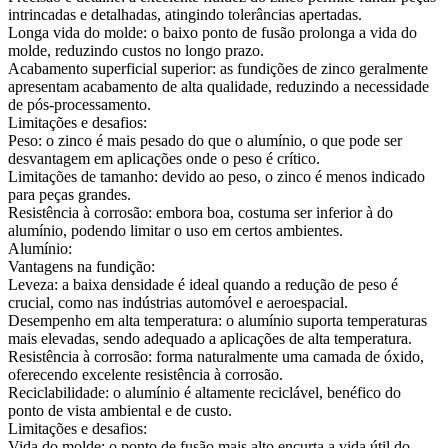
intrincadas e detalhadas, atingindo tolerâncias apertadas.
Longa vida do molde: o baixo ponto de fusão prolonga a vida do
molde, reduzindo custos no longo prazo.
Acabamento superficial superior: as fundições de zinco geralmente
apresentam acabamento de alta qualidade, reduzindo a necessidade
de pós-processamento.
Limitações e desafios:
Peso: o zinco é mais pesado do que o alumínio, o que pode ser
desvantagem em aplicações onde o peso é crítico.
Limitações de tamanho: devido ao peso, o zinco é menos indicado
para peças grandes.
Resistência à corrosão: embora boa, costuma ser inferior à do
alumínio, podendo limitar o uso em certos ambientes.
Alumínio:
Vantagens na fundição:
Leveza: a baixa densidade é ideal quando a redução de peso é
crucial, como nas indústrias automóvel e aeroespacial.
Desempenho em alta temperatura: o alumínio suporta temperaturas
mais elevadas, sendo adequado a aplicações de alta temperatura.
Resistência à corrosão: forma naturalmente uma camada de óxido,
oferecendo excelente resistência à corrosão.
Reciclabilidade: o alumínio é altamente reciclável, benéfico do
ponto de vista ambiental e de custo.
Limitações e desafios:
Vida do molde: o ponto de fusão mais alto encurta a vida útil do