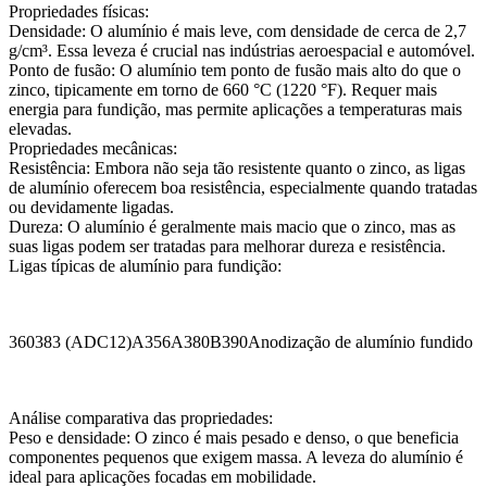
Propriedades físicas:
Densidade:
O alumínio é mais leve, com densidade de cerca de 2,7
g/cm³. Essa leveza é crucial nas indústrias aeroespacial e automóvel.
Ponto de fusão:
O alumínio tem ponto de fusão mais alto do que o
zinco, tipicamente em torno de 660 °C (1220 °F). Requer mais
energia para fundição, mas permite aplicações a temperaturas mais
elevadas.
Propriedades mecânicas:
Resistência:
Embora não seja tão resistente quanto o zinco, as ligas
de alumínio oferecem boa resistência, especialmente quando tratadas
ou devidamente ligadas.
Dureza:
O alumínio é geralmente mais macio que o zinco, mas as
suas ligas podem ser tratadas para melhorar dureza e resistência.
Ligas típicas de alumínio para fundição:
360
383 (ADC12)
A356
A380
B390
Anodização de alumínio fundido
Análise comparativa das propriedades:
Peso e densidade:
O zinco é mais pesado e denso, o que beneficia
componentes pequenos que exigem massa. A leveza do alumínio é
ideal para aplicações focadas em mobilidade.