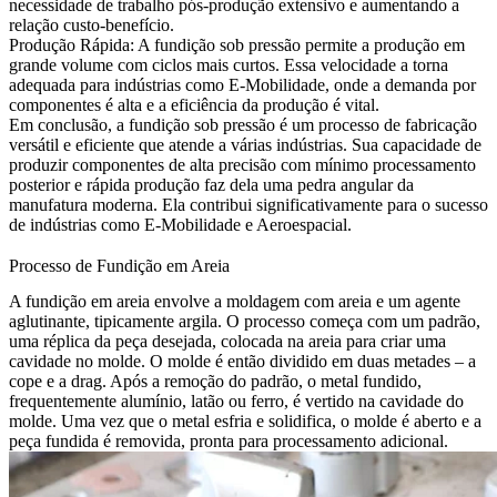
necessidade de trabalho pós-produção extensivo e aumentando a
relação custo-benefício.
Produção Rápida:
A fundição sob pressão permite a produção em
grande volume com ciclos mais curtos. Essa velocidade a torna
adequada para indústrias como E-Mobilidade, onde a demanda por
componentes é alta e a eficiência da produção é vital.
Em conclusão, a fundição sob pressão é um processo de fabricação
versátil e eficiente que atende a várias indústrias. Sua capacidade de
produzir componentes de alta precisão com mínimo processamento
posterior e rápida produção faz dela uma pedra angular da
manufatura moderna. Ela contribui significativamente para o sucesso
de indústrias como E-Mobilidade e Aeroespacial.
Processo de Fundição em Areia
A fundição em areia
envolve a moldagem com areia e um agente
aglutinante, tipicamente argila. O processo começa com um padrão,
uma réplica da peça desejada, colocada na areia para criar uma
cavidade no molde. O molde é então dividido em duas metades – a
cope e a drag. Após a remoção do padrão, o metal fundido,
frequentemente alumínio, latão ou ferro, é vertido na cavidade do
molde. Uma vez que o metal esfria e solidifica, o molde é aberto e a
peça fundida é removida, pronta para processamento adicional.