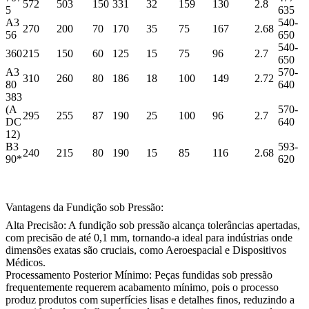
572
503
150
331
32
159
130
2.8
5
635
A3
540-
270
200
70
170
35
75
167
2.68
56
650
540-
360
215
150
60
125
15
75
96
2.7
650
A3
570-
310
260
80
186
18
100
149
2.72
80
640
383
(A
570-
295
255
87
190
25
100
96
2.7
DC
640
12)
B3
593-
240
215
80
190
15
85
116
2.68
90*
620
Vantagens da Fundição sob Pressão:
Alta Precisão:
A fundição sob pressão alcança tolerâncias apertadas,
com precisão de até 0,1 mm, tornando-a ideal para indústrias onde
dimensões exatas são cruciais, como Aeroespacial e Dispositivos
Médicos.
Processamento Posterior Mínimo:
Peças fundidas sob pressão
frequentemente requerem acabamento mínimo, pois o processo
produz produtos com superfícies lisas e detalhes finos, reduzindo a