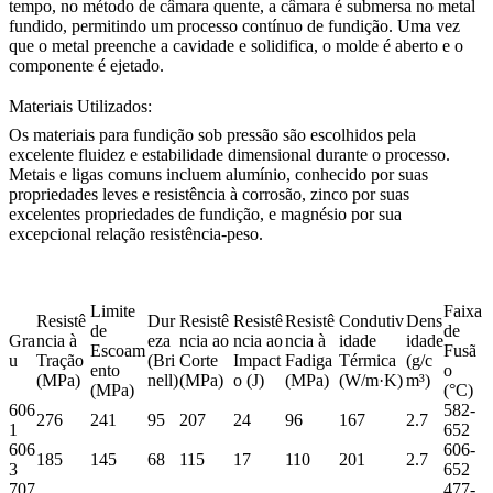
tempo, no
método de câmara quente
, a câmara é submersa no metal
fundido, permitindo um processo contínuo de fundição. Uma vez
que o metal preenche a cavidade e solidifica, o molde é aberto e o
componente é ejetado.
Materiais Utilizados:
Os materiais para fundição sob pressão
são escolhidos pela
excelente fluidez e estabilidade dimensional durante o processo.
Metais e ligas comuns incluem alumínio, conhecido por suas
propriedades leves e resistência à corrosão, zinco por suas
excelentes propriedades de fundição, e magnésio por sua
excepcional relação resistência-peso.
Limite
Faixa
Resistê
Dur
Resistê
Resistê
Resistê
Condutiv
Dens
de
de
Gra
ncia à
eza
ncia ao
ncia ao
ncia à
idade
idade
Escoam
Fusã
u
Tração
(Bri
Corte
Impact
Fadiga
Térmica
(g/c
ento
o
(MPa)
nell)
(MPa)
o (J)
(MPa)
(W/m·K)
m³)
(MPa)
(°C)
606
582-
276
241
95
207
24
96
167
2.7
1
652
606
606-
185
145
68
115
17
110
201
2.7
3
652
707
477-