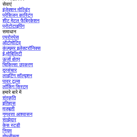
सेवाएं
इंजेक्शन मोल्डिंग
प्रेसिजन कास्टिंग
शीट मेटल फैब्रिकेशन
प्रोटोटाइपिंग
समाधान
एयरोस्पेस
ऑटोमोटिव
कंज़्यूमर इलेक्ट्रॉनिक्स
ई-मोबिलिटी
ऊर्जा क्षेत्र
चिकित्सा उपकरण
दूरसंचार
लाइटिंग सॉल्यूशन
पावर टूल्स
लॉकिंग सिस्टम
हमारे बारे में
संस्कृति
इतिहास
मजबूती
गुणवत्ता आश्वासन
साझेदार
केस स्टडी
नियम
गोपनीयता