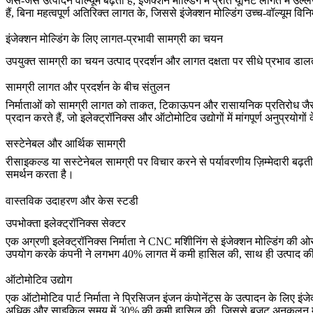
जैसे-जैसे उत्पादन वॉल्यूम बढ़ता है, इंजेक्शन मोल्डिंग में प्रति यूनिट लागत 
हैं, बिना महत्वपूर्ण अतिरिक्त लागत के, जिससे इंजेक्शन मोल्डिंग उच्च-वॉल्यूम वि
इंजेक्शन मोल्डिंग के लिए लागत-प्रभावी सामग्री का चयन
उपयुक्त सामग्री का चयन उत्पाद प्रदर्शन और लागत दक्षता पर सीधे प्रभाव डाल
सामग्री लागत और प्रदर्शन के बीच संतुलन
निर्माताओं को सामग्री लागत को ताकत, टिकाऊपन और रासायनिक प्रतिरोध जै
प्रदान करते हैं, जो इलेक्ट्रॉनिक्स और ऑटोमोटिव उद्योगों में मांगपूर्ण अनुप्रयोगों
सस्टेनेबल और आर्थिक सामग्री
रीसाइकल्ड या सस्टेनेबल सामग्री पर विचार करने से पर्यावरणीय ज़िम्मेदारी बढ
समर्थन करता है।
वास्तविक उदाहरण और केस स्टडी
उपभोक्ता इलेक्ट्रॉनिक्स सेक्टर
एक अग्रणी इलेक्ट्रॉनिक्स निर्माता ने CNC मशीिनिंग से इंजेक्शन मोल्डिंग 
उपयोग करके कंपनी ने लगभग 40% लागत में कमी हासिल की, साथ ही उत्पाद की स
ऑटोमोटिव उद्योग
एक ऑटोमोटिव पार्ट निर्माता ने प्रिसिजन इंजन कंपोनेंट्स के उत्पादन के लिए
अधिक और साइकिल समय में 30% की कमी हासिल की, जिससे बजट अनुकूलन में म