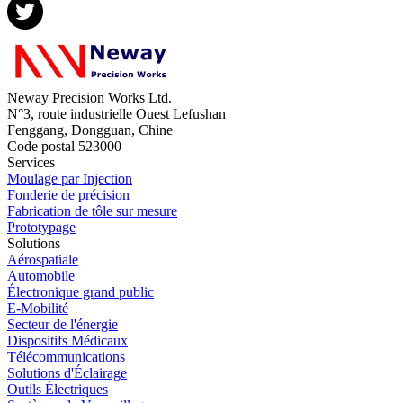
Neway Precision Works Ltd.
N°3, route industrielle Ouest Lefushan
Fenggang, Dongguan, Chine
Code postal 523000
Services
Moulage par Injection
Fonderie de précision
Fabrication de tôle sur mesure
Prototypage
Solutions
Aérospatiale
Automobile
Électronique grand public
E-Mobilité
Secteur de l'énergie
Dispositifs Médicaux
Télécommunications
Solutions d'Éclairage
Outils Électriques