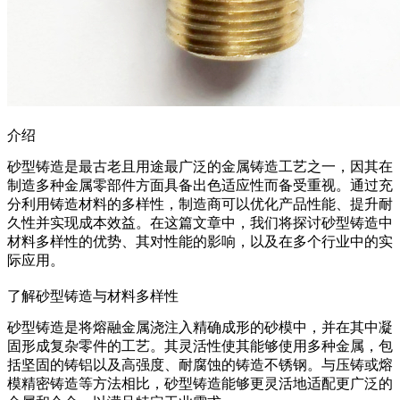
介绍
砂型铸造是最古老且用途最广泛的
金属铸造工艺
之一，因其在
制造多种金属零部件方面具备出色适应性而备受重视。通过充
分利用
铸造材料
的多样性，制造商可以优化产品性能、提升耐
久性并实现成本效益。在这篇文章中，我们将探讨砂型铸造中
材料多样性的优势、其对性能的影响，以及在多个行业中的实
际应用。
了解砂型铸造与材料多样性
砂型铸造是将熔融金属浇注入精确成形的砂模中，并在其中凝
固形成复杂零件的工艺。其灵活性使其能够使用多种金属，包
括坚固的
铸铝
以及高强度、耐腐蚀的
铸造不锈钢
。与
压铸
或
熔
模精密铸造
等方法相比，砂型铸造能够更灵活地适配更广泛的