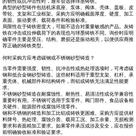
的韧性或抗冲击性时，通常会选择球墨铸铁。
典型的砂型铸件包括机床底座、泵体、阀体、壳体、盖板、皮
带轮、支架和工业框架。采购方应明确截面厚度、硬度、加工
表面、振动要求、载荷条件和检验标准。
局限性在于铸铁密度大，可能不适合对重量敏感的产品。灰铸
铁在冲击或拉伸载荷下的表现也与球墨铸铁不同。询价时应明
确零件主要是受压、结构、磨损还是振动相关，以便供应商推
荐正确的铸铁类型。
何时采购方应考虑碳钢或不锈钢砂型铸造？
当零件需要强度、韧性、抗冲击性或热处理选项时，可考虑碳
钢和低合金钢砂型铸造。这些材料适用于重型支架、杠杆、承
重壳体、机械部件和结构铸件，而铝或铸铁无法满足性能要
求。
不锈钢砂型铸造
在耐腐蚀性、耐热性、易清洁性或化学兼容性
重要时有用。不锈钢可选用于泵零件、阀门部件、食品设备相
关硬件、能源部件或腐蚀环境零件。
钢和不锈钢的铸造和加工比铝或铸铁更困难。采购方应提供材
料牌号、热处理、腐蚀介质、载荷工况、加工余量、无损检测
要求和表面精加工要求。如果零件承压或涉及安全，应在报价
前明确验收标准和验证要求。