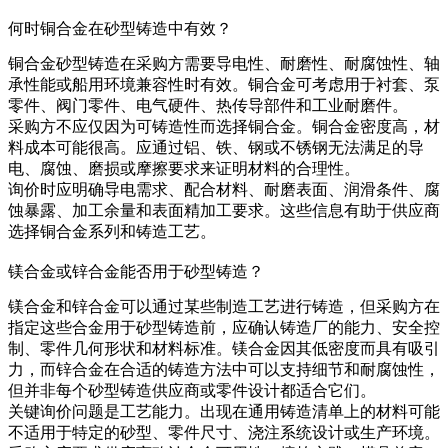
何时铜合金在砂型铸造中有效？
铜合金砂型铸造
在采购方需要导电性、耐磨性、耐腐蚀性、轴
承性能或船用环境兼容性时有效。铜合金可考虑用于衬套、泵
零件、阀门零件、电气硬件、热传导部件和工业耐磨件。
采购方不应仅因为可铸造性而选择铜合金。铜合金密度高，材
料成本可能很高。应通过铝、铁、钢或不锈钢无法满足的导
电、腐蚀、磨损或摩擦要求来证明材料的合理性。
询价时应明确导电需求、配合材料、耐磨表面、润滑条件、腐
蚀暴露、加工余量和表面精加工要求。这些信息有助于供应商
选择铜合金系列和铸造工艺。
镁合金或锌合金能否用于砂型铸造？
镁合金和锌合金可以通过某些制造工艺进行铸造，但采购方在
指定这些合金用于砂型铸造前，应确认铸造厂的能力、安全控
制、零件几何形状和材料标准。镁合金因其低密度而具有吸引
力，而锌合金在合适的铸造方法中可以支持细节和耐腐蚀性，
但并非每个砂型铸造供应商或零件设计都适合它们。
关键询价问题是工艺能力。出现在通用铸造清单上的材料可能
不适用于特定的砂型、零件尺寸、浇注系统设计或生产环境。