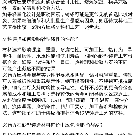
采购方应要求供应商确认合金可用性、熔炼实践、模具兼容
性、表面光洁度和检验方法。
如果轻量化设计是驱动因素，铸铝可能是更常见的首选比较对
象。如果精细细节和大批量生产是驱动因素，则压铸或其他工
艺值得比较。采购方应将材料和工艺一起考虑。
材料选择如何影响砂型铸件的性能？
材料选择影响强度、重量、耐腐蚀性、可加工性、热行为、导
电性、耐磨性、承压性能和使用寿命。相同的砂型铸造工艺根
据合金、壁厚、浇注系统、冒口、热处理和检验方案的不同，
可能产生截然不同的结果。
采购方应将金属与实际性能要求相匹配。铝可减轻重量。铸铁
可改善减振性和重载稳定性。钢可提高韧性。不锈钢可抵抗腐
蚀。铜合金可支持耐磨性或导电性。选择不必要的更高合金会
增加成本和加工负担；选择较低的合金可能导致失效或返工。
材料询价应包括图纸、CAD、预期载荷、工作温度、腐蚀介
质、流体暴露、磨损条件、精加工要求、加工基准和检验方
法。这些细节有助于供应商推荐适合砂型铸造工艺的材料。
采购方在砂型铸造材料询价中应包括哪些内容？