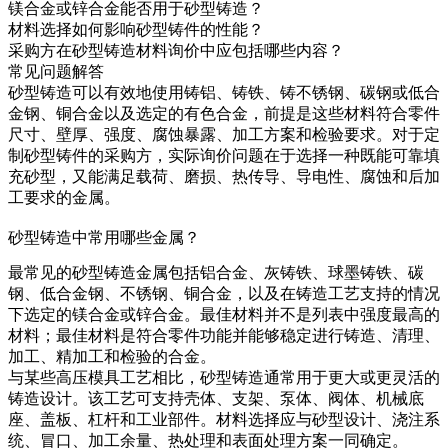
镁合金或锌合金能否用于砂型铸造？
材料选择如何影响砂型铸件的性能？
采购方在砂型铸造材料询价中应包括哪些内容？
常见问题解答
砂型铸造
可以有效地使用铸铝、铸铁、铸不锈钢、碳钢或低合
金钢、铜合金以及选定的有色合金，前提是这些材料符合零件
尺寸、壁厚、强度、腐蚀暴露、加工方案和检验要求。对于定
制砂型铸件的采购方，实际询价问题在于选择一种既能可靠填
充砂型，又能满足载荷、磨损、热传导、导电性、腐蚀和后加
工要求的金属。
砂型铸造中常用哪些金属？
最常见的砂型铸造金属包括铝合金、灰铸铁、球墨铸铁、碳
钢、低合金钢、不锈钢、铜合金，以及在铸造工艺支持的情况
下选定的镁合金或锌合金。最佳材料并不是列表中强度最高的
材料；最佳材料是符合零件功能并能够稳定进行铸造、清理、
加工、精加工和检验的合金。
与某些高压模具工艺相比，砂型铸造通常用于更大或更灵活的
铸造设计。该工艺可支持壳体、支架、泵体、阀体、机械底
座、盖板、杠杆和工业部件。材料选择应与砂型设计、浇注系
统、冒口、加工余量、热处理和表面处理方案一同确定。