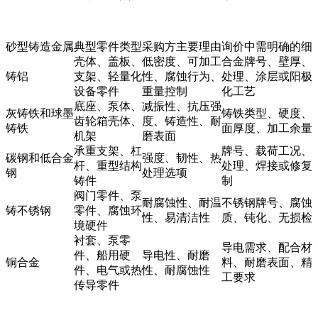
砂型铸造金属
典型零件类型
采购方主要理由
询价中需明确的细
壳体、盖板、
低密度、可加工
合金牌号、壁厚、
铸铝
支架、轻量化
性、腐蚀行为、
处理、涂层或阳极
设备零件
重量控制
化工艺
底座、泵体、
减振性、抗压强
灰铸铁和球墨
铸铁类型、硬度、
齿轮箱壳体、
度、铸造性、耐
铸铁
面厚度、加工余量
机架
磨表面
承重支架、杠
牌号、载荷工况、
碳钢和低合金
强度、韧性、热
杆、重型结构
处理、焊接或修复
钢
处理选项
铸件
制
阀门零件、泵
耐腐蚀性、耐温
不锈钢牌号、腐蚀
铸不锈钢
零件、腐蚀环
性、易清洁性
质、钝化、无损检
境硬件
衬套、泵零
导电需求、配合材
件、船用硬
导电性、耐磨
铜合金
料、耐磨表面、精
件、电气或热
性、耐腐蚀性
工要求
传导零件