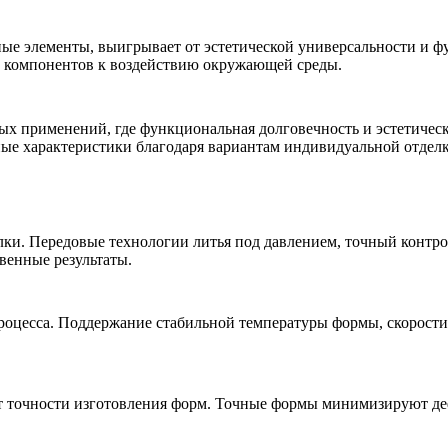
вные элементы, выигрывает от эстетической универсальности и
их компонентов к воздействию окружающей среды.
ых применений
, где функциональная долговечность и эстетичес
ые характеристики благодаря вариантам индивидуальной отделк
елки. Передовые технологии литья под давлением, точный конт
венные результаты.
роцесса. Поддержание стабильной температуры формы, скорости 
от точности изготовления форм. Точные формы минимизируют деф