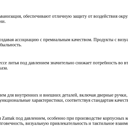
ьванизация, обеспечивают отличную защиту от воздействия окр
ни.
оздавая ассоциацию с премиальным качеством. Продукты с визу
быльность.
ессе
литья под давлением
значительно снижает потребность во в
аза.
ием для внутренних и внешних деталей, включая дверные ручки
 функциональные характеристики, соответствуя стандартам каче
я Zamak под давлением, особенно при производстве корпусных
говечность, визуальную привлекательность и тактильное взаим