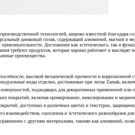
производственной технологией, широко известной благодаря со
ерсальный цинковый сплав, содержащий алюминий, магний и мед
й привлекательности. Достижение как эстетического, так и фун
ания требуют продуктов, которые хорошо работают и выглядят 
ванные преимущества.
способности,
высокой механической прочности
и коррозионной с
ивидуальные виды отделки, достижимые при литье Zamak, включ
поверхностей, подходящих для декоративных применений или 
их покрытий, включая хромирование, никелирование и меднение
окрытий, доступных в различных цветах и текстурах, защищающ
о взаимодействия, сцепления и эстетического разнообразия дл
 сравнению с другими материалами, такими как алюминий, позв