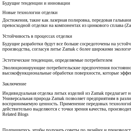
Будущие тенденции и инновации
Новые технологии отделки
Достижения, такие как лазерная полировка, передовая гальван
превосходной отделки на компонентах из цинкового сплава (Za
Устойчивость в процессах отделки
Будущие разработки будут все больше сосредоточены на устой
производства, согласуя литье Zamak с более широкими эколог
Эстетические тенденции, определяемые потребителем
Эволюционирующие потребительские предпочтения постоянно 
высокофункциональные обработки поверхности, которые эффе
Заключение
Индивидуальная отделка литых изделий из Zamak предлагает н
Универсальная природа Zamak позволяет предприятиям в разл
воспринимаемую ценность. Применение передовых технологий 
действительно выделяются с точки зрения качества, производи
Related Blogs
Подпишитесь, чтобы получать советы по дизайну и производст