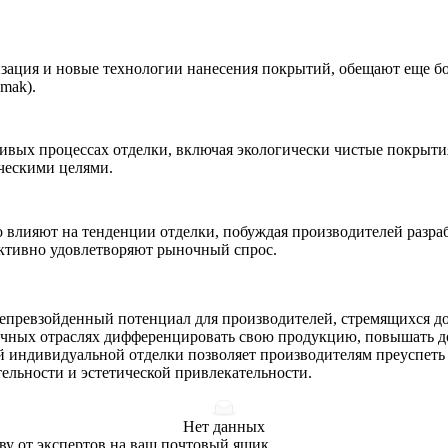
изация и
новые технологии нанесения покрытий
, обещают еще б
mak).
чивых процессах отделки, включая экологически чистые покрыт
ическими целями.
влияют на тенденции отделки, побуждая производителей разра
ктивно удовлетворяют рыночный спрос.
епревзойденный потенциал для производителей, стремящихся дос
ичных отраслях дифференцировать свою продукцию, повышать д
индивидуальной отделки позволяет производителям преуспеть 
тельности и эстетической привлекательности.
Нет данных
ву от экспертов на ваш почтовый ящик.