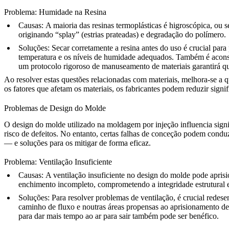
Problema: Humidade na Resina
Causas:
A maioria das resinas termoplásticas é higroscópica, ou 
originando “splay” (estrias prateadas) e degradação do polímero.
Soluções:
Secar corretamente a resina antes do uso é crucial para
temperatura e os níveis de humidade adequados. Também é aconse
um protocolo rigoroso de manuseamento de materiais garantirá q
Ao resolver estas questões relacionadas com materiais, melhora-se a
os fatores que afetam os materiais, os fabricantes podem reduzir sign
Problemas de Design do Molde
O design do molde utilizado na moldagem por injeção influencia sign
risco de defeitos. No entanto, certas falhas de conceção podem condu
— e soluções para os mitigar de forma eficaz.
Problema: Ventilação Insuficiente
Causas:
A ventilação insuficiente no design do molde pode aprisi
enchimento incompleto, comprometendo a integridade estrutural e 
Soluções:
Para resolver problemas de ventilação, é crucial redese
caminho de fluxo e noutras áreas propensas ao aprisionamento de 
para dar mais tempo ao ar para sair também pode ser benéfico.