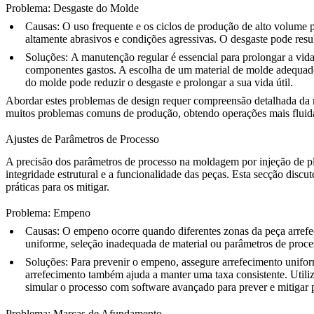
Problema: Desgaste do Molde
Causas:
O uso frequente e os ciclos de produção de alto volume
altamente abrasivos e condições agressivas. O desgaste pode res
Soluções:
A manutenção regular é essencial para prolongar a vida ú
componentes gastos. A escolha de um material de molde adequado a
do molde pode reduzir o desgaste e prolongar a sua vida útil.
Abordar estes problemas de design requer compreensão detalhada da 
muitos problemas comuns de produção, obtendo operações mais fluida
Ajustes de Parâmetros de Processo
A precisão dos parâmetros de processo na moldagem por injeção de plás
integridade estrutural e a funcionalidade das peças. Esta secção d
práticas para os mitigar.
Problema: Empeno
Causas:
O empeno ocorre quando diferentes zonas da peça arrefec
uniforme, seleção inadequada de material ou parâmetros de proce
Soluções:
Para prevenir o empeno, assegure arrefecimento unifor
arrefecimento também ajuda a manter uma taxa consistente. Utiliza
simular o processo com software avançado para prever e mitigar 
Problema: Marcas de Afundamento