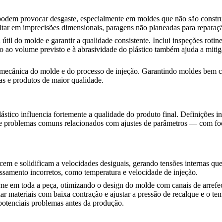
 podem provocar desgaste, especialmente em moldes que não são constr
ultar em imprecisões dimensionais, paragens não planeadas para reparaç
til do molde e garantir a qualidade consistente. Inclui inspeções rotine
o volume previsto e à abrasividade do plástico também ajuda a mitigar
mecânica do molde e do processo de injeção. Garantindo moldes bem co
s e produtos de maior qualidade.
tico influencia fortemente a qualidade do produto final. Definições inc
iscute problemas comuns relacionados com ajustes de parâmetros — com
em e solidificam a velocidades desiguais, gerando tensões internas q
ssamento incorretos, como temperatura e velocidade de injeção.
me em toda a peça, otimizando o design do molde com canais de arrefe
r materiais com baixa contração e ajustar a pressão de recalque e o temp
potenciais problemas antes da produção.