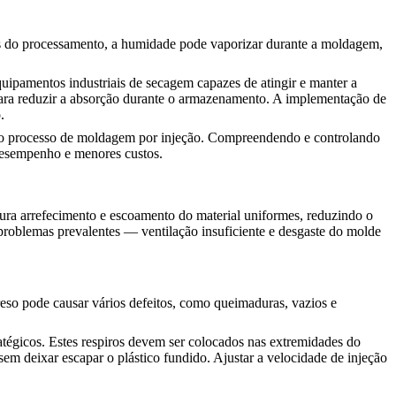
tes do processamento, a humidade pode vaporizar durante a moldagem,
quipamentos industriais de secagem capazes de atingir e manter a
para reduzir a absorção durante o armazenamento. A implementação de
.
de do processo de moldagem por injeção. Compreendendo e controlando
r desempenho e menores custos.
gura arrefecimento e escoamento do material uniformes, reduzindo o
problemas prevalentes — ventilação insuficiente e desgaste do molde
reso pode causar vários defeitos, como queimaduras, vazios e
ratégicos. Estes respiros devem ser colocados nas extremidades do
em deixar escapar o plástico fundido. Ajustar a velocidade de injeção