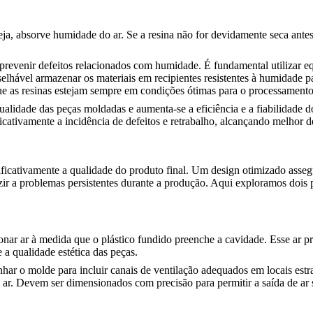
seja, absorve humidade do ar. Se a resina não for devidamente seca an
 prevenir defeitos relacionados com humidade. É fundamental utilizar e
lhável armazenar os materiais em recipientes resistentes à humidade 
ue as resinas estejam sempre em condições ótimas para o processamento
 qualidade das peças moldadas e aumenta-se a eficiência e a fiabilida
ificativamente a incidência de defeitos e retrabalho, alcançando melho
ificativamente a qualidade do produto final. Um design otimizado asse
zir a problemas persistentes durante a produção. Aqui exploramos dois 
onar ar à medida que o plástico fundido preenche a cavidade. Esse ar p
a qualidade estética das peças.
nhar o molde para incluir canais de ventilação adequados em locais est
ar. Devem ser dimensionados com precisão para permitir a saída de ar s