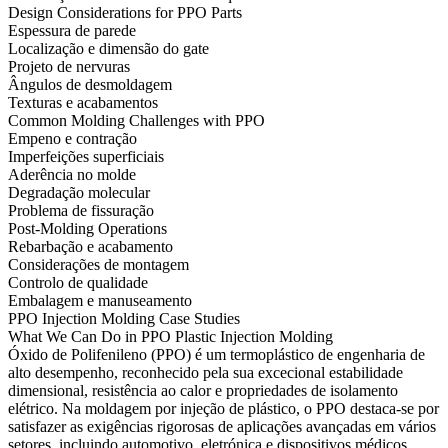
Design Considerations for PPO Parts
Espessura de parede
Localização e dimensão do gate
Projeto de nervuras
Ângulos de desmoldagem
Texturas e acabamentos
Common Molding Challenges with PPO
Empeno e contração
Imperfeições superficiais
Aderência no molde
Degradação molecular
Problema de fissuração
Post-Molding Operations
Rebarbação e acabamento
Considerações de montagem
Controlo de qualidade
Embalagem e manuseamento
PPO Injection Molding Case Studies
What We Can Do in PPO Plastic Injection Molding
Óxido de Polifenileno (PPO)
é um
termoplástico de engenharia
de
alto desempenho, reconhecido pela sua excecional estabilidade
dimensional, resistência ao calor e propriedades de isolamento
elétrico. Na
moldagem por injeção de plástico
, o PPO destaca-se por
satisfazer as exigências rigorosas de aplicações avançadas em vários
setores, incluindo automotivo, eletrónica e dispositivos médicos.