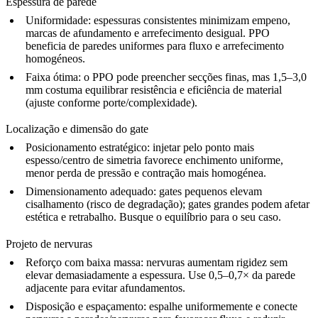
Espessura de parede
Uniformidade:
espessuras consistentes minimizam empeno,
marcas de afundamento e arrefecimento desigual. PPO
beneficia de paredes uniformes para fluxo e arrefecimento
homogéneos.
Faixa ótima:
o PPO pode preencher secções finas, mas 1,5–3,0
mm costuma equilibrar resistência e eficiência de material
(ajuste conforme porte/complexidade).
Localização e dimensão do gate
Posicionamento estratégico:
injetar pelo ponto mais
espesso/centro de simetria favorece enchimento uniforme,
menor perda de pressão e contração mais homogénea.
Dimensionamento adequado:
gates pequenos elevam
cisalhamento (risco de degradação); gates grandes podem afetar
estética e retrabalho. Busque o equilíbrio para o seu caso.
Projeto de nervuras
Reforço com baixa massa:
nervuras aumentam rigidez sem
elevar demasiadamente a espessura. Use 0,5–0,7× da parede
adjacente para evitar afundamentos.
Disposição e espaçamento:
espalhe uniformemente e conecte