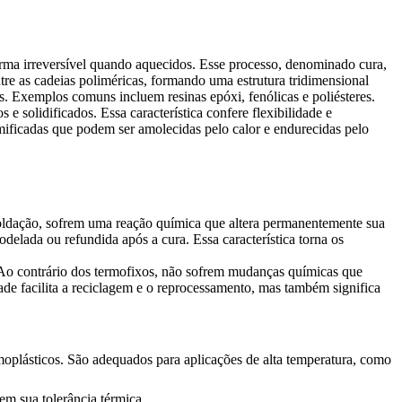
rma irreversível quando aquecidos. Esse processo, denominado cura,
re as cadeias poliméricas, formando uma estrutura tridimensional
s. Exemplos comuns incluem resinas epóxi, fenólicas e poliésteres.
 solidificados. Essa característica confere flexibilidade e
ramificadas que podem ser amolecidas pelo calor e endurecidas pelo
ldação, sofrem uma reação química que altera permanentemente sua
odelada ou refundida após a cura. Essa característica torna os
. Ao contrário dos termofixos, não sofrem mudanças químicas que
ade facilita a reciclagem e o reprocessamento, mas também significa
rmoplásticos. São adequados para aplicações de alta temperatura, como
em sua tolerância térmica.