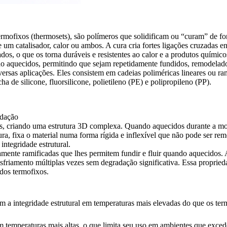
mofixos (thermosets), são polímeros que solidificam ou “curam” de fo
 catalisador, calor ou ambos. A cura cria fortes ligações cruzadas ent
os, o que os torna duráveis e resistentes ao calor e a produtos químico
 aquecidos, permitindo que sejam repetidamente fundidos, remodelados e
diversas aplicações. Eles consistem em cadeias poliméricas lineares ou 
cha de silicone
,
fluorsilicone
, polietileno (PE) e polipropileno (PP).
ldação
s, criando uma estrutura 3D complexa. Quando aquecidos durante a mo
ura, fixa o material numa forma rígida e inflexível que não pode ser rem
integridade estrutural.
ramente ramificadas que lhes permitem fundir e fluir quando aquecidos
sfriamento múltiplas vezes sem degradação significativa. Essa propried
 dos termofixos.
êm a integridade estrutural em temperaturas mais elevadas do que os te
m temperaturas mais altas, o que limita seu uso em ambientes que exced