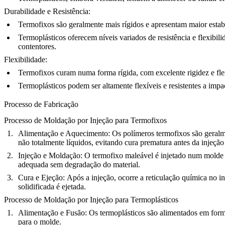
Durabilidade e Resistência:
Termofixos
são geralmente mais rígidos e apresentam maior estab
Termoplásticos
oferecem níveis variados de resistência e flexib
contentores.
Flexibilidade:
Termofixos
curam numa forma rígida, com excelente rigidez e flex
Termoplásticos
podem ser altamente flexíveis e resistentes a imp
Processo de Fabricação
Processo de Moldação por Injeção para Termofixos
Alimentação e Aquecimento:
Os polímeros termofixos são geralme
não totalmente líquidos, evitando cura prematura antes da injeçã
Injeção e Moldação:
O termofixo maleável é injetado num molde a
adequada sem degradação do material.
Cura e Ejeção:
Após a injeção, ocorre a reticulação química no in
solidificada é ejetada.
Processo de Moldação por Injeção para Termoplásticos
Alimentação e Fusão:
Os termoplásticos são alimentados em forma
para o molde.