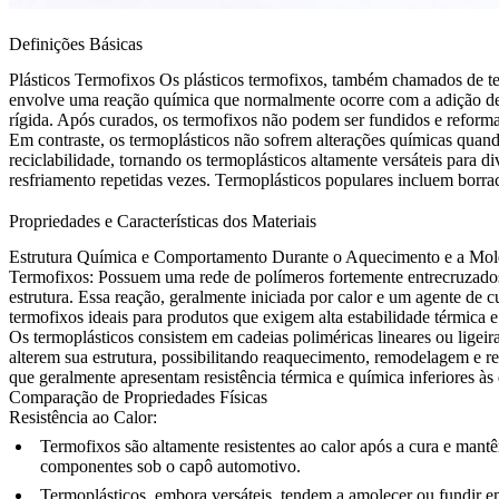
Definições Básicas
Plásticos Termofixos
Os plásticos termofixos, também chamados de ter
envolve uma reação química que normalmente ocorre com a adição de um
rígida. Após curados, os termofixos não podem ser fundidos e reformad
Em contraste, os termoplásticos não sofrem alterações químicas quando
reciclabilidade, tornando os termoplásticos altamente versáteis para 
resfriamento repetidas vezes. Termoplásticos populares incluem
borra
Propriedades e Características dos Materiais
Estrutura Química e Comportamento Durante o Aquecimento e a Mo
Termofixos:
Possuem uma rede de polímeros fortemente entrecruzado
estrutura. Essa reação, geralmente iniciada por calor e um agente de c
termofixos ideais para produtos que exigem alta estabilidade térmica e 
Os termoplásticos consistem em cadeias poliméricas lineares ou ligei
alterem sua estrutura, possibilitando reaquecimento, remodelagem e re
que geralmente apresentam resistência térmica e química inferiores às
Comparação de Propriedades Físicas
Resistência ao Calor:
Termofixos
são altamente resistentes ao calor após a cura e mant
componentes sob o capô automotivo.
Termoplásticos
, embora versáteis, tendem a amolecer ou fundir e