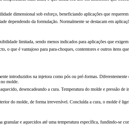
ilidade dimensional sob esforço, beneficiando aplicações que requerem 
ilidade dependendo da formulação. Normalmente se destacam em aplicaç
ibilidade limitada, sendo menos indicados para aplicações que exigem r
acto, o que é vantajoso para para-choques, contentores e outros itens q
nte introduzidos na injetora como pós ou pré-formas. Diferentemente d
o no molde.
quecido, desencadeando a cura. Temperatura do molde e pressão de inj
terior do molde, de forma irreversível. Concluída a cura, o molde é lig
 granular e aquecidos até uma temperatura específica, fundindo-se comp