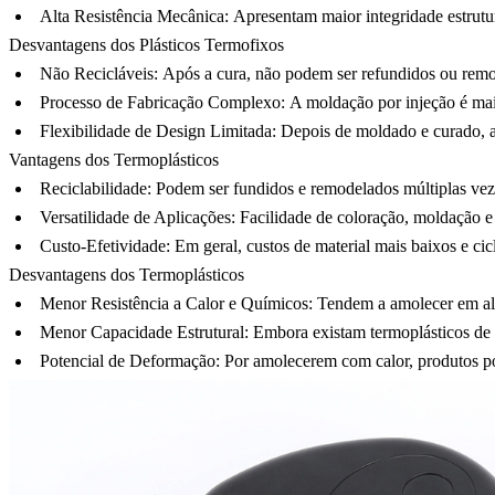
Alta Resistência Mecânica:
Apresentam maior integridade estrutur
Desvantagens dos Plásticos Termofixos
Não Recicláveis:
Após a cura, não podem ser refundidos ou remode
Processo de Fabricação Complexo:
A moldação por injeção é mais
Flexibilidade de Design Limitada:
Depois de moldado e curado, alt
Vantagens dos Termoplásticos
Reciclabilidade:
Podem ser fundidos e remodelados múltiplas veze
Versatilidade de Aplicações:
Facilidade de coloração, moldação e
Custo-Efetividade:
Em geral, custos de material mais baixos e ci
Desvantagens dos Termoplásticos
Menor Resistência a Calor e Químicos:
Tendem a amolecer em alt
Menor Capacidade Estrutural:
Embora existam termoplásticos de 
Potencial de Deformação:
Por amolecerem com calor, produtos p