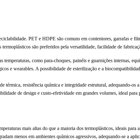
eciclabilidade. PET e HDPE são comuns em contentores, garrafas e fil
 termoplásticos são preferidos pela versatilidade, facilidade de fabrica
temperaturas, como para-choques, painéis e guarnições internas, equi
gicos e wearables. A possibilidade de esterilização e a biocompatibili
ade térmica, resistência química e integridade estrutural, adequando-os
bilidade de design e custo-efetividade em grandes volumes, ideal para
peraturas mais altas do que a maioria dos termoplásticos, ideais para 
egradam menos em ambientes químicos agressivos, adequando-se a aplica