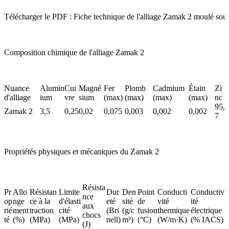
Télécharger le PDF : Fiche technique de l'alliage Zamak 2 moulé sous
Composition chimique de l'alliage Zamak 2
Nuance
Alumin
Cui
Magné
Fer
Plomb
Cadmium
Étain
Zi
d'alliage
ium
vre
sium
(max)
(max)
(max)
(max)
nc
95,
Zamak 2
3,5
0,25
0,02
0,075
0,003
0,002
0,002
7
Propriétés physiques et mécaniques du Zamak 2
Résista
Pr
Allo
Résistan
Limite
Dur
Den
Point
Conducti
Conductiv
nce
op
nge
ce à la
d'élasti
eté
sité
de
vité
ité
aux
rié
ment
traction
cité
(Bri
(g/c
fusion
thermique
électrique
chocs
té
(%)
(MPa)
(MPa)
nell)
m³)
(°C)
(W/m·K)
(% IACS)
(J)