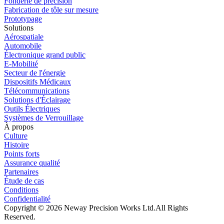
Fonderie de précision
Fabrication de tôle sur mesure
Prototypage
Solutions
Aérospatiale
Automobile
Électronique grand public
E-Mobilité
Secteur de l'énergie
Dispositifs Médicaux
Télécommunications
Solutions d'Éclairage
Outils Électriques
Systèmes de Verrouillage
À propos
Culture
Histoire
Points forts
Assurance qualité
Partenaires
Étude de cas
Conditions
Confidentialité
Copyright © 2026 Neway Precision Works Ltd.
All Rights
Reserved.