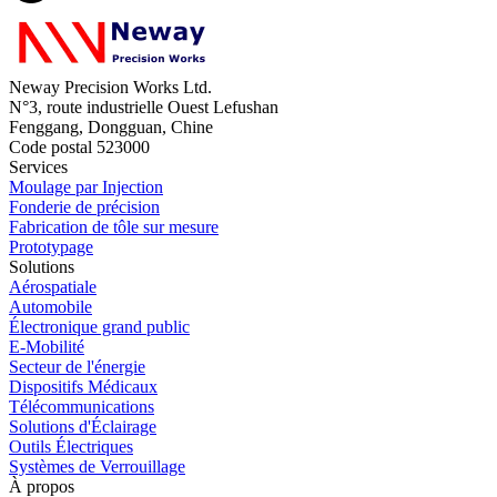
Neway Precision Works Ltd.
N°3, route industrielle Ouest Lefushan
Fenggang, Dongguan, Chine
Code postal 523000
Services
Moulage par Injection
Fonderie de précision
Fabrication de tôle sur mesure
Prototypage
Solutions
Aérospatiale
Automobile
Électronique grand public
E-Mobilité
Secteur de l'énergie
Dispositifs Médicaux
Télécommunications
Solutions d'Éclairage
Outils Électriques
Systèmes de Verrouillage
À propos