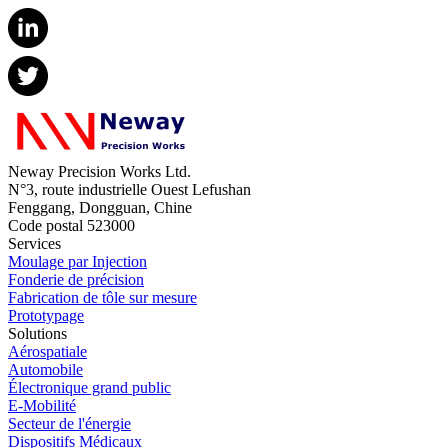
Neway Precision Works Ltd.
N°3, route industrielle Ouest Lefushan
Fenggang, Dongguan, Chine
Code postal 523000
Services
Moulage par Injection
Fonderie de précision
Fabrication de tôle sur mesure
Prototypage
Solutions
Aérospatiale
Automobile
Électronique grand public
E-Mobilité
Secteur de l'énergie
Dispositifs Médicaux