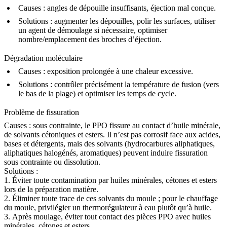
Causes :
angles de dépouille insuffisants, éjection mal conçue.
Solutions :
augmenter les dépouilles, polir les surfaces, utiliser
un agent de démoulage si nécessaire, optimiser
nombre/emplacement des broches d’éjection.
Dégradation moléculaire
Causes :
exposition prolongée à une chaleur excessive.
Solutions :
contrôler précisément la température de fusion (vers
le bas de la plage) et optimiser les temps de cycle.
Problème de fissuration
Causes :
sous contrainte, le PPO fissure au contact d’huile minérale,
de solvants cétoniques et esters. Il n’est pas corrosif face aux acides,
bases et détergents, mais des solvants (hydrocarbures aliphatiques,
aliphatiques halogénés, aromatiques) peuvent induire fissuration
sous contrainte ou dissolution.
Solutions :
1. Éviter toute contamination par huiles minérales, cétones et esters
lors de la préparation matière.
2. Éliminer toute trace de ces solvants du moule ; pour le chauffage
du moule, privilégier un thermorégulateur à eau plutôt qu’à huile.
3. Après moulage, éviter tout contact des pièces PPO avec huiles
minérales, cétones et esters.