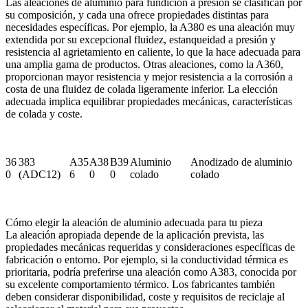
Las aleaciones de aluminio para fundición a presión se clasifican por
su composición, y cada una ofrece propiedades distintas para
necesidades específicas. Por ejemplo, la A380 es una aleación muy
extendida por su excepcional fluidez, estanqueidad a presión y
resistencia al agrietamiento en caliente, lo que la hace adecuada para
una amplia gama de productos. Otras aleaciones, como la A360,
proporcionan mayor resistencia y mejor resistencia a la corrosión a
costa de una fluidez de colada ligeramente inferior. La elección
adecuada implica equilibrar propiedades mecánicas, características
de colada y coste.
36
383
A35
A38
B39
Aluminio
Anodizado de aluminio
0
(ADC12)
6
0
0
colado
colado
Cómo elegir la aleación de aluminio adecuada para tu pieza
La aleación apropiada depende de la aplicación prevista, las
propiedades mecánicas requeridas y consideraciones específicas de
fabricación o entorno. Por ejemplo, si la conductividad térmica es
prioritaria, podría preferirse una aleación como A383, conocida por
su excelente comportamiento térmico. Los fabricantes también
deben considerar disponibilidad, coste y requisitos de reciclaje al