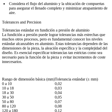
Considera el flujo del aluminio y la ubicación de compuertas
para asegurar el llenado completo y minimizar atrapamiento de
aire.
Tolerances and Precision
Tolerancias estándar en fundición a presión de aluminio
La fundición a presión puede lograr tolerancias más estrechas que
muchos otros procesos, pero es fundamental conocer los niveles
estándar alcanzables en aluminio. Estas tolerancias dependen de las
dimensiones de la pieza, la aleación específica y la complejidad del
diseño. Es esencial especificar tolerancias tan estrictas como sea
necesario para la función de la pieza y evitar incrementos de coste
innecesarios.
Rango de dimensión básica (mm)
Tolerancia estándar (± mm)
0 a 10
0,02
10 a 18
0,03
18 a 30
0,04
30 a 50
0,05
50 a 80
0,07
80 a 120
0,08
120 a 180
0,12