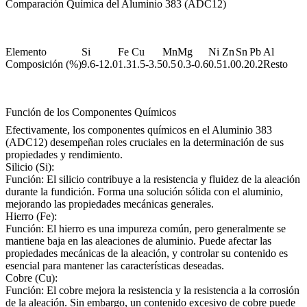
Comparación Química del Aluminio 383 (ADC12)
Elemento
Si
Fe
Cu
Mn
Mg
Ni
Zn
Sn
Pb
Al
Composición (%)
9.6-12.0
1.3
1.5-3.5
0.5
0.3-0.6
0.5
1.0
0.2
0.2
Resto
Función de los Componentes Químicos
Efectivamente, los componentes químicos en el Aluminio 383
(ADC12) desempeñan roles cruciales en la determinación de sus
propiedades y rendimiento.
Silicio (Si):
Función: El silicio contribuye a la resistencia y fluidez de la aleación
durante la fundición. Forma una solución sólida con el aluminio,
mejorando las propiedades mecánicas generales.
Hierro (Fe):
Función: El hierro es una impureza común, pero generalmente se
mantiene baja en las aleaciones de aluminio. Puede afectar las
propiedades mecánicas de la aleación, y controlar su contenido es
esencial para mantener las características deseadas.
Cobre (Cu):
Función: El cobre mejora la resistencia y la resistencia a la corrosión
de la aleación. Sin embargo, un contenido excesivo de cobre puede