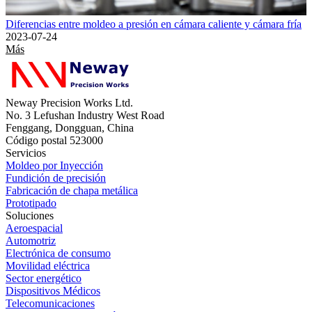
Diferencias entre moldeo a presión en cámara caliente y cámara fría
2023-07-24
Más
Neway Precision Works Ltd.
No. 3 Lefushan Industry West Road
Fenggang, Dongguan, China
Código postal 523000
Servicios
Moldeo por Inyección
Fundición de precisión
Fabricación de chapa metálica
Prototipado
Soluciones
Aeroespacial
Automotriz
Electrónica de consumo
Movilidad eléctrica
Sector energético
Dispositivos Médicos
Telecomunicaciones