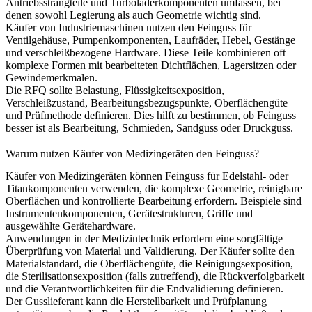
Antriebsstrangteile und Turboladerkomponenten umfassen, bei
denen sowohl Legierung als auch Geometrie wichtig sind.
Käufer von Industriemaschinen nutzen den Feinguss für
Ventilgehäuse, Pumpenkomponenten, Laufräder, Hebel, Gestänge
und verschleißbezogene Hardware. Diese Teile kombinieren oft
komplexe Formen mit bearbeiteten Dichtflächen, Lagersitzen oder
Gewindemerkmalen.
Die RFQ sollte Belastung, Flüssigkeitsexposition,
Verschleißzustand, Bearbeitungsbezugspunkte, Oberflächengüte
und Prüfmethode definieren. Dies hilft zu bestimmen, ob Feinguss
besser ist als Bearbeitung, Schmieden, Sandguss oder Druckguss.
Warum nutzen Käufer von Medizingeräten den Feinguss?
Käufer von
Medizingeräten
können Feinguss für Edelstahl- oder
Titankomponenten verwenden, die komplexe Geometrie, reinigbare
Oberflächen und kontrollierte Bearbeitung erfordern. Beispiele sind
Instrumentenkomponenten, Gerätestrukturen, Griffe und
ausgewählte Gerätehardware.
Anwendungen in der Medizintechnik erfordern eine sorgfältige
Überprüfung von Material und Validierung. Der Käufer sollte den
Materialstandard, die Oberflächengüte, die Reinigungsexposition,
die Sterilisationsexposition (falls zutreffend), die Rückverfolgbarkeit
und die Verantwortlichkeiten für die Endvalidierung definieren.
Der Gusslieferant kann die Herstellbarkeit und Prüfplanung