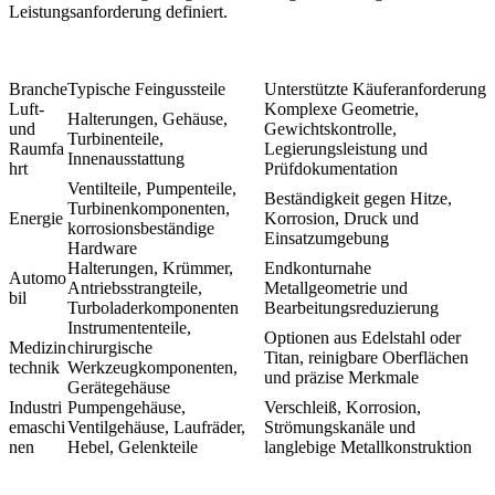
Leistungsanforderung definiert.
Branche
Typische Feingussteile
Unterstützte Käuferanforderung
Luft-
Komplexe Geometrie,
Halterungen, Gehäuse,
und
Gewichtskontrolle,
Turbinenteile,
Raumfa
Legierungsleistung und
Innenausstattung
hrt
Prüfdokumentation
Ventilteile, Pumpenteile,
Beständigkeit gegen Hitze,
Turbinenkomponenten,
Energie
Korrosion, Druck und
korrosionsbeständige
Einsatzumgebung
Hardware
Halterungen, Krümmer,
Endkonturnahe
Automo
Antriebsstrangteile,
Metallgeometrie und
bil
Turboladerkomponenten
Bearbeitungsreduzierung
Instrumententeile,
Optionen aus Edelstahl oder
Medizin
chirurgische
Titan, reinigbare Oberflächen
technik
Werkzeugkomponenten,
und präzise Merkmale
Gerätegehäuse
Industri
Pumpengehäuse,
Verschleiß, Korrosion,
emaschi
Ventilgehäuse, Laufräder,
Strömungskanäle und
nen
Hebel, Gelenkteile
langlebige Metallkonstruktion