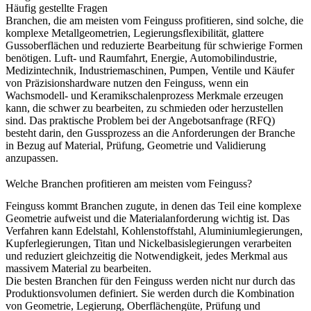
Häufig gestellte Fragen
Branchen, die am meisten vom Feinguss profitieren, sind solche, die
komplexe Metallgeometrien, Legierungsflexibilität, glattere
Gussoberflächen und reduzierte Bearbeitung für schwierige Formen
benötigen. Luft- und Raumfahrt, Energie, Automobilindustrie,
Medizintechnik, Industriemaschinen, Pumpen, Ventile und Käufer
von Präzisionshardware nutzen den Feinguss, wenn ein
Wachsmodell- und Keramikschalenprozess Merkmale erzeugen
kann, die schwer zu bearbeiten, zu schmieden oder herzustellen
sind. Das praktische Problem bei der Angebotsanfrage (RFQ)
besteht darin, den Gussprozess an die Anforderungen der Branche
in Bezug auf Material, Prüfung, Geometrie und Validierung
anzupassen.
Welche Branchen profitieren am meisten vom Feinguss?
Feinguss
kommt Branchen zugute, in denen das Teil eine komplexe
Geometrie aufweist und die Materialanforderung wichtig ist. Das
Verfahren kann Edelstahl, Kohlenstoffstahl, Aluminiumlegierungen,
Kupferlegierungen, Titan und Nickelbasislegierungen verarbeiten
und reduziert gleichzeitig die Notwendigkeit, jedes Merkmal aus
massivem Material zu bearbeiten.
Die besten Branchen für den Feinguss werden nicht nur durch das
Produktionsvolumen definiert. Sie werden durch die Kombination
von Geometrie, Legierung, Oberflächengüte, Prüfung und