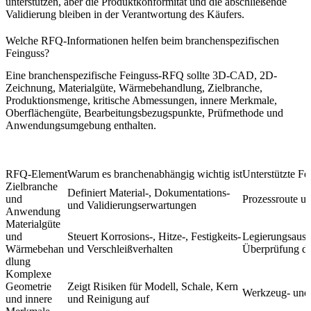
unterstützen, aber die Produktkonformität und die abschließende
Validierung bleiben in der Verantwortung des Käufers.
Welche RFQ-Informationen helfen beim branchenspezifischen
Feinguss?
Eine branchenspezifische Feinguss-RFQ sollte 3D-CAD, 2D-
Zeichnung, Materialgüte, Wärmebehandlung, Zielbranche,
Produktionsmenge, kritische Abmessungen, innere Merkmale,
Oberflächengüte, Bearbeitungsbezugspunkte, Prüfmethode und
Anwendungsumgebung enthalten.
RFQ-Element
Warum es branchenabhängig wichtig ist
Unterstützte Fe
Zielbranche
Definiert Material-, Dokumentations-
und
Prozessroute un
und Validierungserwartungen
Anwendung
Materialgüte
und
Steuert Korrosions-, Hitze-, Festigkeits-
Legierungsaus
Wärmebehan
und Verschleißverhalten
Überprüfung de
dlung
Komplexe
Geometrie
Zeigt Risiken für Modell, Schale, Kern
Werkzeug- und
und innere
und Reinigung auf