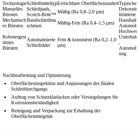
Technologie
Schleifmitteltyp
Erreichbare Oberflächenrauheit
Typische
Manuelles
Schleifpads,
Dekoration
Mäßig (Ra 0,8–2,0 µm)
Bürsten
Scotch-Brite™
limitierte
Mechanisch
Bandschleifma
Haushaltsg
Mäßig-Fein (Ra 0,4–1,5 µm)
es Bürsten
schinen
Automobil
Hochwert
Robotergest
Unterhalt
Automatisierte
Fein & konsistent (Ra 0,2–1,0
ütztes
,
Schleifräder
µm)
Bürsten
Automobil
ung
Nachbearbeitung und Optimierung
Oberflächeninspektion und Anpassungen des finalen
Schleifdurchgangs
Auftrag von Schutzklarlacken oder Versiegelungen für
Korrosionsbeständigkeit
Reinigung und Verpackung zur Erhaltung der
Oberflächenintegrität