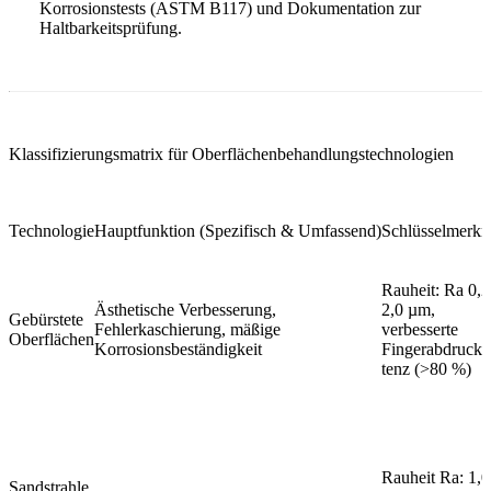
Korrosionstests (ASTM B117) und Dokumentation zur
Haltbarkeitsprüfung.
Klassifizierungsmatrix für Oberflächenbehandlungstechnologien
Technologie
Hauptfunktion (Spezifisch & Umfassend)
Schlüsselmerkm
Rauheit: Ra 0,
Ästhetische Verbesserung,
2,0 µm,
Gebürstete
Fehlerkaschierung, mäßige
verbesserte
Oberflächen
Korrosionsbeständigkeit
Fingerabdruckre
tenz (>80 %)
Rauheit Ra: 1,
Sandstrahle