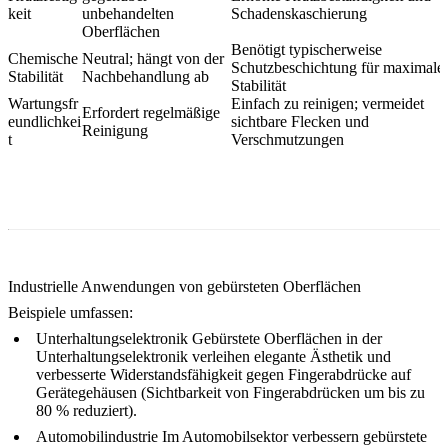
keit
unbehandelten
Schadenskaschierung
Oberflächen
Benötigt typischerweise
Chemische
Neutral; hängt von der
Schutzbeschichtung für maximale
Stabilität
Nachbehandlung ab
Stabilität
Wartungsfr
Einfach zu reinigen; vermeidet
Erfordert regelmäßige
eundlichkei
sichtbare Flecken und
Reinigung
t
Verschmutzungen
Industrielle Anwendungen von gebürsteten Oberflächen
Beispiele umfassen:
Unterhaltungselektronik
Gebürstete Oberflächen in der
Unterhaltungselektronik
verleihen elegante Ästhetik und
verbesserte Widerstandsfähigkeit gegen Fingerabdrücke auf
Gerätegehäusen (Sichtbarkeit von Fingerabdrücken um bis zu
80 % reduziert).
Automobilindustrie
Im
Automobilsektor
verbessern gebürstete