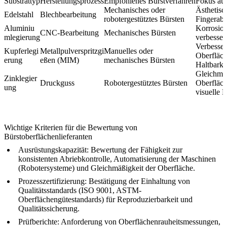
Substrattyp
Herstellungsprozess
Empfohlenes Bürstverfahren
Fokus au
Mechanisches oder
Ästhetisc
Edelstahl
Blechbearbeitung
robotergestütztes Bürsten
Fingerabd
Aluminiu
Korrosion
CNC-Bearbeitung
Mechanisches Bürsten
mlegierung
verbesser
Verbesser
Kupferlegi
Metallpulverspritzgi
Manuelles oder
Oberfläc
erung
eßen (MIM)
mechanisches Bürsten
Haltbarke
Gleichmä
Zinklegier
Druckguss
Robotergestütztes Bürsten
Oberfläch
ung
visuelle 
Wichtige Kriterien für die Bewertung von
Bürstoberflächenlieferanten
Ausrüstungskapazität:
Bewertung der Fähigkeit zur
konsistenten Abriebkontrolle, Automatisierung der Maschinen
(Robotersysteme) und Gleichmäßigkeit der Oberfläche.
Prozesszertifizierung:
Bestätigung der Einhaltung von
Qualitätsstandards (ISO 9001, ASTM-
Oberflächengütestandards) für Reproduzierbarkeit und
Qualitätssicherung.
Prüfberichte:
Anforderung von Oberflächenrauheitsmessungen,