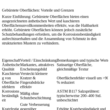
Gebürstete Oberflächen: Vorteile und Grenzen
Kurze Einführung: Gebürstete Oberflächen bieten einen
ausgezeichneten ästhetischen Wert und kaschieren
Oberflächenunvollkommenheiten effektiv, was die Haltbarkeit
erhöht. Gebürstete Oberflächen können jedoch zusätzliche
Schutzbehandlungen erfordern, um die Korrosionsbeständigkeit
aufrechtzuerhalten und die Ansammlung von Schmutz in den
strukturierten Mustern zu verhindern.
Eigenschaft
Vorteil / Einschränkung
Bemerkungen und typische Werte
Ästhetische
Markantes, attraktives
Satinartige Oberfläche,
Qualität
Erscheinungsbild
gleichmäßige Textur
Kaschierun
Versteckt kleinere
g von
Kratzer &
Oberflächenfehler visuell um >90
Oberfläche
Fingerabdrücke
% reduziert
nfehlern
effektiv
Korrosions
ASTM B117 Salzsprühtest:
Mäßig ohne
beständigk
typischerweise 200–400 Std.
Schutzbeschichtung
eit
unbeschichtet
Gute Verbesserung
Kratzfestig
gegenüber
Erhöhte Kratzbeständigkeit und