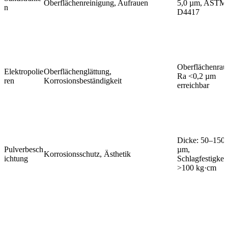
Oberflächenreinigung, Aufrauen
5,0 µm, ASTM
n
D4417
Oberflächenrau
Elektropolie
Oberflächenglättung,
Ra <0,2 µm
ren
Korrosionsbeständigkeit
erreichbar
Dicke: 50–150
Pulverbesch
µm,
Korrosionsschutz, Ästhetik
ichtung
Schlagfestigkeit
>100 kg·cm