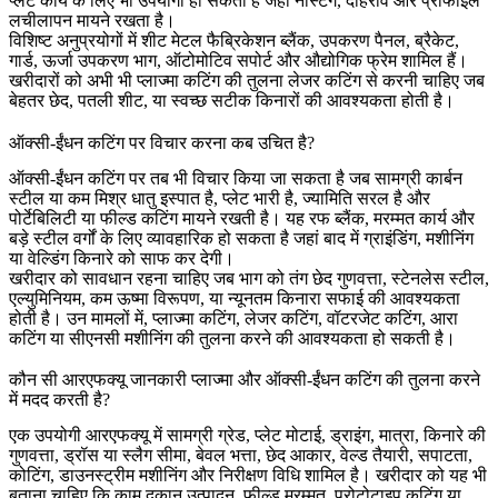
प्लेट कार्य के लिए भी उपयोगी हो सकती है जहां नेस्टिंग, दोहराव और प्रोफाइल
लचीलापन मायने रखता है।
विशिष्ट अनुप्रयोगों में
शीट मेटल फैब्रिकेशन
ब्लैंक, उपकरण पैनल, ब्रैकेट,
गार्ड, ऊर्जा उपकरण भाग, ऑटोमोटिव सपोर्ट और औद्योगिक फ्रेम शामिल हैं।
खरीदारों को अभी भी प्लाज्मा कटिंग की तुलना
लेजर कटिंग
से करनी चाहिए जब
बेहतर छेद, पतली शीट, या स्वच्छ सटीक किनारों की आवश्यकता होती है।
ऑक्सी-ईंधन कटिंग पर विचार करना कब उचित है?
ऑक्सी-ईंधन कटिंग पर तब भी विचार किया जा सकता है जब सामग्री कार्बन
स्टील या कम मिश्र धातु इस्पात है, प्लेट भारी है, ज्यामिति सरल है और
पोर्टेबिलिटी या फील्ड कटिंग मायने रखती है। यह रफ ब्लैंक, मरम्मत कार्य और
बड़े स्टील वर्गों के लिए व्यावहारिक हो सकता है जहां बाद में ग्राइंडिंग, मशीनिंग
या वेल्डिंग किनारे को साफ कर देगी।
खरीदार को सावधान रहना चाहिए जब भाग को तंग छेद गुणवत्ता, स्टेनलेस स्टील,
एल्युमिनियम, कम ऊष्मा विरूपण, या न्यूनतम किनारा सफाई की आवश्यकता
होती है। उन मामलों में, प्लाज्मा कटिंग, लेजर कटिंग, वॉटरजेट कटिंग, आरा
कटिंग या सीएनसी मशीनिंग की तुलना करने की आवश्यकता हो सकती है।
कौन सी आरएफक्यू जानकारी प्लाज्मा और ऑक्सी-ईंधन कटिंग की तुलना करने
में मदद करती है?
एक उपयोगी आरएफक्यू में सामग्री ग्रेड, प्लेट मोटाई, ड्राइंग, मात्रा, किनारे की
गुणवत्ता, ड्रॉस या स्लैग सीमा, बेवल भत्ता, छेद आकार, वेल्ड तैयारी, सपाटता,
कोटिंग, डाउनस्ट्रीम मशीनिंग और निरीक्षण विधि शामिल है। खरीदार को यह भी
बताना चाहिए कि काम दुकान उत्पादन, फील्ड मरम्मत, प्रोटोटाइप कटिंग या