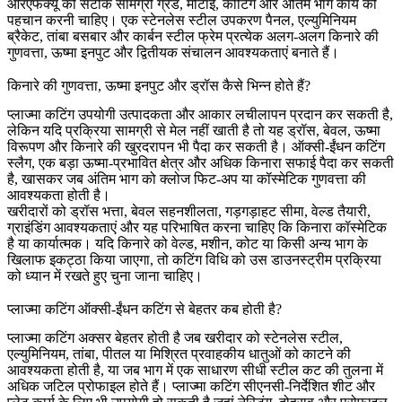
आरएफक्यू को सटीक सामग्री ग्रेड, मोटाई, कोटिंग और अंतिम भाग कार्य की
पहचान करनी चाहिए। एक स्टेनलेस स्टील उपकरण पैनल, एल्युमिनियम
ब्रैकेट, तांबा बसबार और कार्बन स्टील फ्रेम प्रत्येक अलग-अलग किनारे की
गुणवत्ता, ऊष्मा इनपुट और द्वितीयक संचालन आवश्यकताएं बनाते हैं।
किनारे की गुणवत्ता, ऊष्मा इनपुट और ड्रॉस कैसे भिन्न होते हैं?
प्लाज्मा कटिंग उपयोगी उत्पादकता और आकार लचीलापन प्रदान कर सकती है,
लेकिन यदि प्रक्रिया सामग्री से मेल नहीं खाती है तो यह ड्रॉस, बेवल, ऊष्मा
विरूपण और किनारे की खुरदरापन भी पैदा कर सकती है। ऑक्सी-ईंधन कटिंग
स्लैग, एक बड़ा ऊष्मा-प्रभावित क्षेत्र और अधिक किनारा सफाई पैदा कर सकती
है, खासकर जब अंतिम भाग को क्लोज फिट-अप या कॉस्मेटिक गुणवत्ता की
आवश्यकता होती है।
खरीदारों को ड्रॉस भत्ता, बेवल सहनशीलता, गड़गड़ाहट सीमा, वेल्ड तैयारी,
ग्राइंडिंग आवश्यकताएं और यह परिभाषित करना चाहिए कि किनारा कॉस्मेटिक
है या कार्यात्मक। यदि किनारे को वेल्ड, मशीन, कोट या किसी अन्य भाग के
खिलाफ इकट्ठा किया जाएगा, तो कटिंग विधि को उस डाउनस्ट्रीम प्रक्रिया
को ध्यान में रखते हुए चुना जाना चाहिए।
प्लाज्मा कटिंग ऑक्सी-ईंधन कटिंग से बेहतर कब होती है?
प्लाज्मा कटिंग अक्सर बेहतर होती है जब खरीदार को स्टेनलेस स्टील,
एल्युमिनियम, तांबा, पीतल या मिश्रित प्रवाहकीय धातुओं को काटने की
आवश्यकता होती है, या जब भाग में एक साधारण सीधी स्टील कट की तुलना में
अधिक जटिल प्रोफाइल होते हैं। प्लाज्मा कटिंग सीएनसी-निर्देशित शीट और