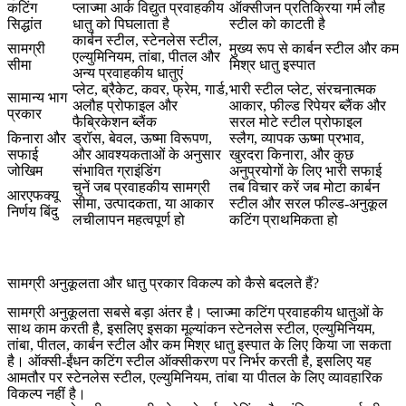
कटिंग
प्लाज्मा आर्क विद्युत प्रवाहकीय
ऑक्सीजन प्रतिक्रिया गर्म लौह
सिद्धांत
धातु को पिघलाता है
स्टील को काटती है
कार्बन स्टील, स्टेनलेस स्टील,
सामग्री
मुख्य रूप से कार्बन स्टील और कम
एल्युमिनियम, तांबा, पीतल और
सीमा
मिश्र धातु इस्पात
अन्य प्रवाहकीय धातुएं
प्लेट, ब्रैकेट, कवर, फ्रेम, गार्ड,
भारी स्टील प्लेट, संरचनात्मक
सामान्य भाग
अलौह प्रोफाइल और
आकार, फील्ड रिपेयर ब्लैंक और
प्रकार
फैब्रिकेशन ब्लैंक
सरल मोटे स्टील प्रोफाइल
किनारा और
ड्रॉस, बेवल, ऊष्मा विरूपण,
स्लैग, व्यापक ऊष्मा प्रभाव,
सफाई
और आवश्यकताओं के अनुसार
खुरदरा किनारा, और कुछ
जोखिम
संभावित ग्राइंडिंग
अनुप्रयोगों के लिए भारी सफाई
चुनें जब प्रवाहकीय सामग्री
तब विचार करें जब मोटा कार्बन
आरएफक्यू
सीमा, उत्पादकता, या आकार
स्टील और सरल फील्ड-अनुकूल
निर्णय बिंदु
लचीलापन महत्वपूर्ण हो
कटिंग प्राथमिकता हो
सामग्री अनुकूलता और धातु प्रकार विकल्प को कैसे बदलते हैं?
सामग्री अनुकूलता सबसे बड़ा अंतर है। प्लाज्मा कटिंग प्रवाहकीय धातुओं के
साथ काम करती है, इसलिए इसका मूल्यांकन स्टेनलेस स्टील, एल्युमिनियम,
तांबा, पीतल, कार्बन स्टील और कम मिश्र धातु इस्पात के लिए किया जा सकता
है। ऑक्सी-ईंधन कटिंग स्टील ऑक्सीकरण पर निर्भर करती है, इसलिए यह
आमतौर पर स्टेनलेस स्टील, एल्युमिनियम, तांबा या पीतल के लिए व्यावहारिक
विकल्प नहीं है।