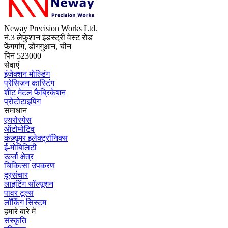
Neway Precision Works Ltd.
नं.3 लेफुशान इंडस्ट्री वेस्ट रोड
फेंगगांग, डोंगगुआन, चीन
पिन 523000
सेवाएं
इंजेक्शन मोल्डिंग
प्रेसिजन कास्टिंग
शीट मेटल फैब्रिकेशन
प्रोटोटाइपिंग
समाधान
एयरोस्पेस
ऑटोमोटिव
कंज़्यूमर इलेक्ट्रॉनिक्स
ई-मोबिलिटी
ऊर्जा क्षेत्र
चिकित्सा उपकरण
दूरसंचार
लाइटिंग सॉल्यूशन
पावर टूल्स
लॉकिंग सिस्टम
हमारे बारे में
संस्कृति