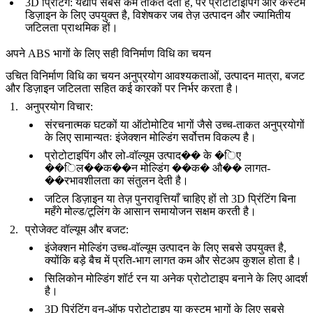
3D प्रिंटिंग
: यद्यपि सबसे कम ताकत देती है, पर
प्रोटोटाइपिंग और कस्टम
डिज़ाइन
के लिए उपयुक्त है, विशेषकर जब तेज़ उत्पादन और ज्यामितीय
जटिलता प्राथमिक हों।
अपने ABS भागों के लिए सही विनिर्माण विधि का चयन
उचित विनिर्माण विधि का चयन अनुप्रयोग आवश्यकताओं, उत्पादन मात्रा, बजट
और डिज़ाइन जटिलता सहित कई कारकों पर निर्भर करता है।
अनुप्रयोग विचार
:
संरचनात्मक घटकों या ऑटोमोटिव भागों जैसे
उच्च-ताकत अनुप्रयोगों
के लिए सामान्यतः इंजेक्शन मोल्डिंग सर्वोत्तम विकल्प है।
प्रोटोटाइपिंग और लो-वॉल्यूम उत्पाद��
के �िए
��िल��क��न मोल्डिंग ��क� औ�� लागत-
��रभावशीलता का संतुलन देती है।
जटिल डिज़ाइन या तेज़ पुनरावृत्तियाँ
चाहिए हों तो 3D प्रिंटिंग बिना
महँगे मोल्ड/टूलिंग के आसान समायोजन सक्षम करती है।
प्रोजेक्ट वॉल्यूम और बजट
:
इंजेक्शन मोल्डिंग
उच्च-वॉल्यूम उत्पादन के लिए सबसे उपयुक्त है,
क्योंकि बड़े बैच में प्रति-भाग लागत कम और सेटअप कुशल होता है।
सिलिकोन मोल्डिंग
शॉर्ट रन या अनेक प्रोटोटाइप बनाने के लिए आदर्श
है।
3D प्रिंटिंग
वन-ऑफ प्रोटोटाइप या कस्टम भागों के लिए सबसे