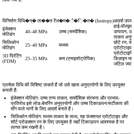
विनिर्माण विधि
�न्� ता��त रेंज
�म�ै�ि�त� (Isotropy)
आदर्श उपयो
हाई-वॉल्यूम
इंजेक्शन
40–48 MPa
उच्च (समदैशिक)
उत्पादन, उच
मोल्डिंग
ताकत अनुप्
सिलिकोन
छोटे रन, फ
25–40 MPa
मध्यम
मोल्डिंग
प्रोटोटाइप
प्रोटोटाइपिं
3D प्रिंटिंग
25–35 MPa
कम (एनाइसोट्रोपिक)
डिज़ाइन मा
(FDM)
जटिल ज्यामि
प्रत्येक विधि की विशिष्ट ताकतें हैं जो उसे खास अनुप्रयोगों के लिए उपयुक्त
बनाती हैं:
इंजेक्शन मोल्डिंग
: उच्च तन्य ताकत, समदैशिक संरचना और प्रभाव-
प्रतिरोध इसे
लोड-बेयरिंग अनुप्रयोगों
और उच्च टिकाऊपन/सटीकता की
माँग वाले भागों के लिए आदर्श बनाते हैं।
सिलिकोन मोल्डिंग
: मध्यम ताकत के साथ, यह
फंक्शनल प्रोटोटाइप और
शॉर्ट प्रोडक्शन रन
के लिए उपयुक्त है जहाँ टिकाऊपन आवश्यक है पर
लागत कम रखनी है।