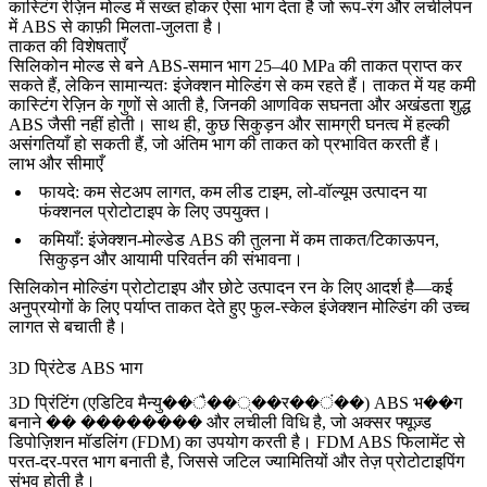
कास्टिंग रेज़िन मोल्ड में सख्त होकर ऐसा भाग देता है जो रूप-रंग और लचीलेपन
में ABS से काफ़ी मिलता-जुलता है।
ताकत की विशेषताएँ
सिलिकोन मोल्ड से बने ABS-समान भाग 25–40 MPa की ताकत प्राप्त कर
सकते हैं, लेकिन सामान्यतः इंजेक्शन मोल्डिंग से कम रहते हैं। ताकत में यह कमी
कास्टिंग रेज़िन के गुणों से आती है, जिनकी आणविक सघनता और अखंडता शुद्ध
ABS जैसी नहीं होती। साथ ही, कुछ सिकुड़न और सामग्री घनत्व में हल्की
असंगतियाँ हो सकती हैं, जो अंतिम भाग की ताकत को प्रभावित करती हैं।
लाभ और सीमाएँ
फायदे
: कम सेटअप लागत, कम लीड टाइम, लो-वॉल्यूम उत्पादन या
फंक्शनल प्रोटोटाइप के लिए उपयुक्त।
कमियाँ
: इंजेक्शन-मोल्डेड ABS की तुलना में कम ताकत/टिकाऊपन,
सिकुड़न और आयामी परिवर्तन की संभावना।
सिलिकोन मोल्डिंग
प्रोटोटाइप और छोटे उत्पादन रन
के लिए आदर्श है—कई
अनुप्रयोगों के लिए पर्याप्त ताकत देते हुए फुल-स्केल इंजेक्शन मोल्डिंग की उच्च
लागत से बचाती है।
3D प्रिंटेड ABS भाग
3D प्रिंटिंग (एडिटिव मैन्यु��ै��्��र��ं��) ABS भ��ग
बनाने �� �������� और लचीली विधि है, जो अक्सर फ्यूज़्ड
डिपोज़िशन मॉडलिंग (FDM) का उपयोग करती है। FDM ABS फिलामेंट से
परत-दर-परत भाग बनाती है, जिससे जटिल ज्यामितियों और तेज़ प्रोटोटाइपिंग
संभव होती है।