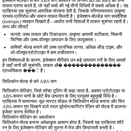
इंजेक्शन मोल्डिंग से बने ABS भाग आमतौर पर लगभग 40–48 MPa की तन्य
ताकत प्राप्त करते हैं, जो यहाँ चर्चा की गई तीनों विधियों में सबसे अधिक है। यह
प्रक्रिया एक सुसंगत आणविक संरचना देती है, जिसके परिणामस्वरूप उत्कृष्ट
प्रभाव-प्रतिरोध और समान ताकत मिलती है। इंजेक्शन-मोल्डेड भाग समदैशिक
(isotropic) व्यवहार दिखाते हैं—अर्थात सभी दिशाओं में ताकत सुसंगत रहती है।
लाभ और सीमाएँ
फायदे
: उच्च ताकत और टिकाऊपन, उत्कृष्ट आयामी सटीकता, चिकनी
फिनिश और उच्च-वॉल्यूम उत्पादन के लिए उपयुक्तता।
कमियाँ
: मोल्ड बनाने की उच्च प्रारंभिक लागत, अधिक लीड टाइम, और
लो-वॉल्यूम/प्रोटोटाइप में कम लचीलापन।
इन विशेषताओं के कारण, इंजेक्शन मोल्डिंग उन बड़े उत्पादन रनों के लिए आदर्श
है जहाँ भागों की सुसंगति, ताकत औ� ��������������
प्राथमिकता ���े हैं।
सिलिकोन मोल्ड से बने ABS भाग
सिलिकोन मोल्डिंग
, जिसे सॉफ्ट टूलिंग भी कहा जाता है, अक्सर प्रोटोटाइप या
ABS-समान भागों के छोटे बैच उत्पादन के लिए प्रयुक्त बहुमुखी विधि है।
प्रक्रिया में सामान्यतः मूल मास्टर मॉडल से सिलिकोन मोल्ड बनाना और फिर
ABS-समान गुण दिखाने वाले तरल यूरेथेन/कास्टिंग रेज़िन को मोल्ड में डालना/
इंजेक्ट करना शामिल है।
सिलिकोन मोल्डिंग का अवलोकन
सिलिकोन मोल्ड बनाना अपेक्षाकृत आसान होता है, जिससे यह प्रक्रिया शॉर्ट
रन के लिए इंजेक्शन मोल्डिंग की तुलना में तेज़ और किफायती बनती है।