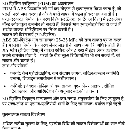
3D प्रिंटिंग प्रक्रिया (FDM) का अवलोकन
FDM
में ABS फिलामेंट को गर्म कर नोज़ल से एक्सट्रूड किया जाता है, जो
पतली परतें जमा करता है और वे परतें आपस में फ्यूज़ होकर भाग बनाती हैं।
परत-दर-परत निर्माण के कारण विशेषकर Z-अक्ष (वर्टिकल दिशा) में इंटर-लेयर
बॉन्ड अपेक्षाकृत कमजोर हो सकते हैं, जिससे भाग एनाइसोट्रोपिक हो जाते हैं—
अर्थात ताकत ओरिएंटेशन पर निर्भर करती है।
ताकत की विशेषताएँ (3D-प्रिंटेड)
ABS 3D-प्रिंटेड भाग सामान्यतः 25–35 MPa की तन्य ताकत प्राप्त करते
हैं। परतदार निर्माण के कारण लेयर लाइनों के साथ कमजोरी अधिक होती है।
XY प्लेन (क्षैतिज दिशा) में ताकत अधिक और Z-अक्ष में इंटर-लेयर एडहेशन
सबसे कमजोर होता है। परतों के बीच सूक्ष्म रिक्तियाँ/गैप भी बन सकते हैं, जो
ताकत और घटाते हैं।
लाभ और सीमाएँ
फायदे
: तेज़ प्रोटोटाइपिंग, कम सेटअप लागत, जटिल/कस्टम ज्यामिति
बनाना, डिज़ाइन समायोजन में लचीलापन।
कमियाँ
: इंजेक्शन मोल्डिंग से कम ताकत, दृश्य लेयर लाइन्स, सीमित
टिकाऊपन, और ओरिएंटेशन के अनुसार बदलती ताकत।
3D प्रिंटिंग डिज़ाइन मान्यकरण और कम-तनाव अनुप्रयोगों के लिए उपयुक्त है,
पर उच्च-लोड या प्रभाव-प्रतिरोधी भागों के लिए सामान्यतः पर्याप्त नहीं रहती।
तुलनात्मक ताकत विश्लेषण
अधिक सटीक तुलना के लिए, प्रत्येक विधि की ताकत विशेषताओं का सार नीचे
दिया गया है: