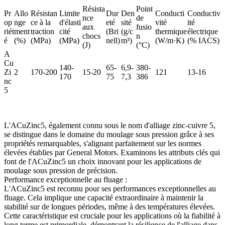
Résista
Point
Pr
Allo
Résistan
Limite
Dur
Den
Conducti
Conductiv
nce
de
op
nge
ce à la
d'élasti
eté
sité
vité
ité
aux
fusio
riét
ment
traction
cité
(Bri
(g/c
thermique
électrique
chocs
n
é
(%)
(MPa)
(MPa)
nell)
m³)
(W/m·K)
(% IACS)
(J)
(°C)
A
Cu
140-
65-
6,9-
380-
Zi
2
170-200
15-20
121
13-16
170
75
7,3
386
nc
5
L'ACuZinc5, également connu sous le nom d'alliage zinc-cuivre 5,
se distingue dans le domaine du moulage sous pression grâce à ses
propriétés remarquables, s'alignant parfaitement sur les normes
élevées établies par General Motors. Examinons les attributs clés qui
font de l'ACuZinc5 un choix innovant pour les applications de
moulage sous pression de précision.
Performance exceptionnelle au fluage :
L'ACuZinc5 est reconnu pour ses performances exceptionnelles au
fluage. Cela implique une capacité extraordinaire à maintenir la
stabilité sur de longues périodes, même à des températures élevées.
Cette caractéristique est cruciale pour les applications où la fiabilité à
long terme est primordiale, démontrant la résilience de l'alliage dans