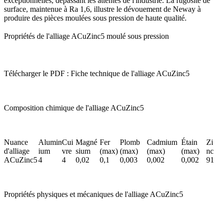
exceptionnelles, dépassant les attentes de l'industrie. La rugosité de
surface, maintenue à Ra 1,6, illustre le dévouement de Neway à
produire des pièces moulées sous pression de haute qualité.
Propriétés de l'alliage ACuZinc5 moulé sous pression
Télécharger le PDF : Fiche technique de l'alliage ACuZinc5
Composition chimique de l'alliage ACuZinc5
Nuance
Alumin
Cui
Magné
Fer
Plomb
Cadmium
Étain
Zi
d'alliage
ium
vre
sium
(max)
(max)
(max)
(max)
nc
ACuZinc5
4
4
0,02
0,1
0,003
0,002
0,002
91
Propriétés physiques et mécaniques de l'alliage ACuZinc5