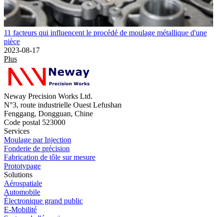
11 facteurs qui influencent le procédé de moulage métallique d'une
pièce
2023-08-17
Plus
Neway Precision Works Ltd.
N°3, route industrielle Ouest Lefushan
Fenggang, Dongguan, Chine
Code postal 523000
Services
Moulage par Injection
Fonderie de précision
Fabrication de tôle sur mesure
Prototypage
Solutions
Aérospatiale
Automobile
Électronique grand public
E-Mobilité