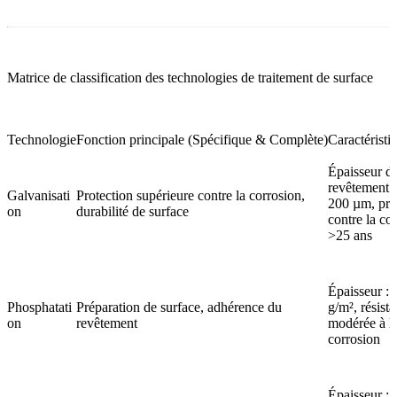
Matrice de classification des technologies de traitement de surface
Technologie
Fonction principale (Spécifique & Complète)
Caractéristi
Épaisseur d
revêtement 
Galvanisati
Protection supérieure contre la corrosion,
200 µm, pro
on
durabilité de surface
contre la co
>25 ans
Épaisseur : 
Phosphatati
Préparation de surface, adhérence du
g/m², résist
on
revêtement
modérée à l
corrosion
Épaisseur :