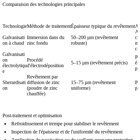
Comparaison des technologies principales
Technologie
Méthode de traitement
Épaisseur typique du revêtement
Ap
Ac
Galvanisati
Immersion dans du
50–200 µm (revêtement
co
on à chaud
zinc fondu
robuste)
ma
co
Galvanisati
Pi
on
Procédé
5–15 µm (revêtement précis)
él
électrolytiqu
d'électrodéposition
pu
e
Revêtement par
Sherardisati
diffusion de zinc
15–75 µm (revêtement
Pe
on
(poudre de zinc
uniforme)
pr
chauffée)
Post-traitement et optimisation
Refroidissement et trempe pour stabiliser le revêtement
Inspection de l'épaisseur et de l'uniformité du revêtement
Application de passivation ou de scellants pour une protection