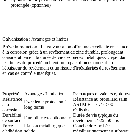
prolongée (optionnel)
Galvanisation : Avantages et limites
Brève introduction : La galvanisation offre une excellente résistance
à la corrosion grâce à un revêtement de zinc durable, prolongeant
considérablement la durée de vie des pièces métalliques. Cependant,
les limites du procédé incluent un impact dimensionnel dû à
l'épaisseur du revêtement et un risque d'irrégularités du revêtement
en cas de contrôle inadéquat.
Propriété
Avantage / Limitation
Remarques et valeurs typiques
Résistance
Résistance au brouillard salin
Excellente protection à
à la
ASTM B117 : >1500 h
long terme
corrosion
réalisable
Durabilité
Durée de vie typique du
Durabilité exceptionnelle
de surface
revêtement : >25–50 ans
Force
Liaison métallurgique
Couche de zinc liée
d'adhésion
solide
métallurgiquement au substrat