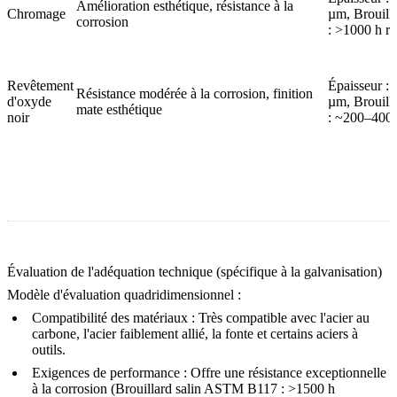
Amélioration esthétique, résistance à la
Chromage
µm, Brouilla
corrosion
: >1000 h ré
Revêtement
Épaisseur : 
Résistance modérée à la corrosion, finition
d'oxyde
µm, Brouilla
mate esthétique
noir
: ~200–400 
Évaluation de l'adéquation technique (spécifique à la galvanisation)
Modèle d'évaluation quadridimensionnel :
Compatibilité des matériaux :
Très compatible avec l'acier au
carbone, l'acier faiblement allié, la fonte et certains aciers à
outils.
Exigences de performance :
Offre une résistance exceptionnelle
à la corrosion (Brouillard salin ASTM B117 : >1500 h