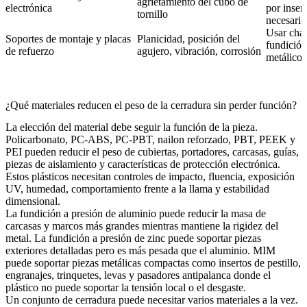
agrietamiento del cubo de
electrónica
por inser
tornillo
necesario
Usar chap
Soportes de montaje y placas
Planicidad, posición del
fundición
de refuerzo
agujero, vibración, corrosión
metálico 
¿Qué materiales reducen el peso de la cerradura sin perder función?
La elección del material debe seguir la función de la pieza.
Policarbonato
, PC-ABS, PC-PBT,
nailon
reforzado,
PBT
,
PEEK
y
PEI
pueden reducir el peso de cubiertas, portadores, carcasas, guías,
piezas de aislamiento y características de protección electrónica.
Estos plásticos necesitan controles de impacto, fluencia, exposición
UV, humedad, comportamiento frente a la llama y estabilidad
dimensional.
La
fundición a presión de aluminio
puede reducir la masa de
carcasas y marcos más grandes mientras mantiene la rigidez del
metal. La fundición a presión de zinc puede soportar piezas
exteriores detalladas pero es más pesada que el aluminio.
MIM
puede soportar piezas metálicas compactas como insertos de pestillo,
engranajes, trinquetes, levas y pasadores antipalanca donde el
plástico no puede soportar la tensión local o el desgaste.
Un conjunto de cerradura puede necesitar varios materiales a la vez.