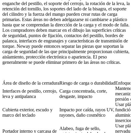
enganche del pestillo, el soporte del cerrojo, la rotación de la leva, la
retención del tornillo, los soportes del lado de la bisagra, el soporte
del cilindro y la fuerza del mango pueden crear rutas de carga
primarias. Estas áreas no deben adelgazarse ni cambiarse a plástico
hasta que se comprendan la dirección de la carga y el modo de falla.
Los compradores deben marcar en el dibujo las superficies críticas
de seguridad, puntos de fijación, contactos del pestillo, bordes de
palanca, interfaces de engranajes y características de transmisión de
torque. Neway puede entonces separar las piezas que soportan la
carga de seguridad de las que principalmente proporcionan cubierta,
aislamiento, protección electrónica o apariencia. El peso
generalmente se puede eliminar primero de las áreas no críticas.
Área de diseño de la cerradura
Riesgo de carga o durabilidad
Enfoque 
Mantener
Interfaces de pestillo, cerrojo,
Carga concentrada, corte,
mecaniza
leva y antipalanca
desgaste, impacto
presión e
Usar plás
Cubierta exterior, escudo y
Impacto por caída, rayos UV,
fundición
marco del teclado
rayones, daño cosmético
aluminio,
insercion
Usar plás
Alabeo, fuga de sello,
Portador interno y carcasa de
nervadur