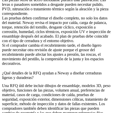
levas o pasadores sometidos a desgaste pueden necesitar pulido,
PVD, nitruración o tratamiento térmico según la aleación y la pieza
correspondiente.
Las pruebas deben confirmar el diseño completo, no solo los datos
del material. Neway revisa el impacto por caída, carga de palanca,
torque, retención del tornillo, desgaste cíclico, exposición a
corrosión, humedad, ciclos térmicos, exposición UV e inspección de
ensamblaje después del acabado. El plan de pruebas debe coincidir
con el tipo de cerradura y el entorno objetivo.
Si el comprador cambia el recubrimiento tarde, el diseño ligero
puede necesitar otra revisión de ajuste porque el grosor del
recubrimiento puede afectar los ajustes a presión, las roscas, el
movimiento del pestillo, la compresión de la junta y los espacios
decorativos.
¿Qué detalles de la RFQ ayudan a Neway a diseñar cerraduras
ligeras y duraderas?
Una RFQ útil debe incluir dibujos de ensamblaje, modelos 3D, peso
objetivo, funciones de las piezas, volumen anual, preferencias de
material, casos de carga, condiciones de caída, pruebas de
seguridad, exposición exterior, dimensiones críticas, tratamiento de
superficie, método de inspección y datos de fallas existentes. Los
compradores también deben identificar las piezas que pueden
cambiar de geometría y las que deben mantener referencias fijas.