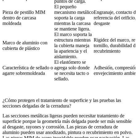
puntos de carga.
El pequeño
Pieza de pestillo MIM
mecanismo metálico
Engranaje, contacto del
dentro de carcasa
soporta la carga
referencia del orificio,
moldeada
mientras la carcasa
desgaste
se mantiene ligera.
El marco soporta la
estructura mientras
Rigidez del marco, ret
Marco de aluminio con
la cubierta maneja
tornillo, durabilidad de
cubierta de plástico
la apariencia y el
recubrimiento
aislamiento.
El elastómero se
Característica de sellado o
agrega solo donde
Adhesión, compresión
agarre sobremoldeada
se necesita tacto o
envejecimiento ambien
sellado.
¿Cómo protegen el tratamiento de superficie y las pruebas las
secciones delgadas de la cerradura?
Las secciones metálicas ligeras pueden necesitar tratamiento de
superficie porque la geometría más delgada puede ser más sensible
al desgaste, rayones y corrosión. Las piezas de cerradura de
aluminio pueden usar anodizado, pintura o recubrimiento en polvo.
Las piezas MIM de acero inoxidable pueden usar pasivación. Las