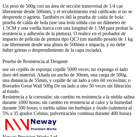
Un peso de 500g con un área de sección transversal de 1/4 cae
libremente desde 500mm, y el recubrimiento está calificado si no se
desprende o agrieta. También es útil la prueba de caída de bola:
prueba de caída de bola (use una bola sólida con un diámetro de
1.5CM y una varilla hueca con una longitud de 1.5M para probar la
resistencia y adhesión de la pintura). O realice en el probador de
impacto de película de pintura tipo QCJ (un martillo pesado de 1 kg
cae libremente desde una altura de 500mm e impacta, y no debe
haber grietas o desprendimiento de la capa rociada).
Prueba de Resistencia al Desgaste
use un cepillo de esponja; cepille 5000 veces; no exponga el lado
duro del material. Añada un ancho de 30mm, una carga de 500g,
una distancia de 55mm, y cepille de un lado a otro 60 veces/min; o
Borrador Great Wall 500g De un lado a otro 50 veces sin filtración
al fondo.
Resistencia a la corrosión: sin cambio en resistencia a la niebla salina
durante 1000 horas; sin cambio en resistencia al calor y la humedad
durante 500 horas; o niebla salina sin burbujas y óxido (salmuera al
5% a 35 grados Celsius, pulverización continua durante 400 horas)
Neway Precision Works Ltd.