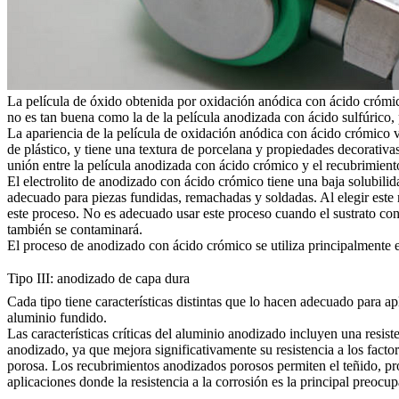
La película de óxido obtenida por oxidación anódica con ácido crómico
no es tan buena como la de la película anodizada con ácido sulfúrico, 
La apariencia de la película de oxidación anódica con ácido crómico va
de plástico, y tiene una textura de porcelana y propiedades decorativas
unión entre la película anodizada con ácido crómico y el recubrimient
El electrolito de anodizado con ácido crómico tiene una baja solubilida
adecuado para piezas fundidas, remachadas y soldadas. Al elegir este 
este proceso. No es adecuado usar este proceso cuando el sustrato conti
también se contaminará.
El proceso de anodizado con ácido crómico se utiliza principalmente e
Tipo III: anodizado de capa dura
Cada tipo tiene características distintas que lo hacen adecuado para a
aluminio fundido.
Las características críticas del aluminio anodizado incluyen una resi
anodizado, ya que mejora significativamente su resistencia a los fact
porosa. Los recubrimientos anodizados porosos permiten el teñido, pr
aplicaciones donde la resistencia a la corrosión es la principal preocu