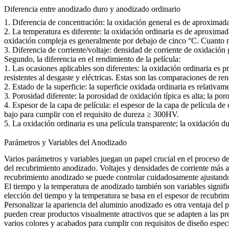
Diferencia entre anodizado duro y anodizado ordinario
1. Diferencia de concentración: la oxidación general es de aproxim
2. La temperatura es diferente: la oxidación ordinaria es de aproxima
oxidación compleja es generalmente por debajo de cinco °C. Cuanto má
3. Diferencia de corriente/voltaje: densidad de corriente de oxidació
Segundo, la diferencia en el rendimiento de la película:
1. Las ocasiones aplicables son diferentes: la oxidación ordinaria es
resistentes al desgaste y eléctricas. Estas son las comparaciones de 
2. Estado de la superficie: la superficie oxidada ordinaria es relativa
3. Porosidad diferente: la porosidad de oxidación típica es alta; la por
4. Espesor de la capa de película: el espesor de la capa de película 
bajo para cumplir con el requisito de dureza ≥ 300HV.
5. La oxidación ordinaria es una película transparente; la oxidación du
Parámetros y Variables del Anodizado
Varios parámetros y variables juegan un papel crucial en el proceso de
del recubrimiento anodizado. Voltajes y densidades de corriente más 
recubrimiento anodizado se puede controlar cuidadosamente ajustando
El tiempo y la temperatura de anodizado también son variables signif
elección del tiempo y la temperatura se basa en el espesor de recubrimi
Personalizar la apariencia del aluminio anodizado es otra ventaja del
pueden crear productos visualmente atractivos que se adapten a las p
varios colores y acabados para cumplir con requisitos de diseño especí