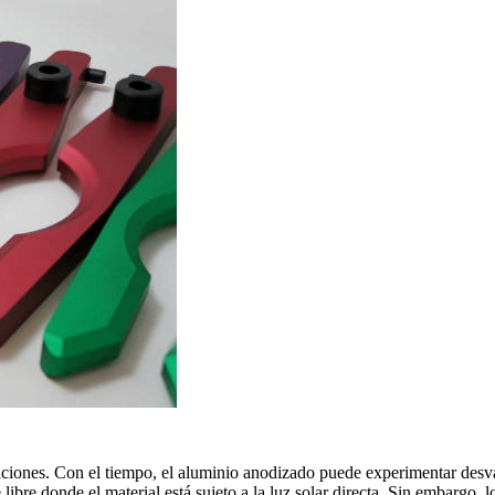
taciones. Con el tiempo, el aluminio anodizado puede experimentar desv
libre donde el material está sujeto a la luz solar directa. Sin embargo, 