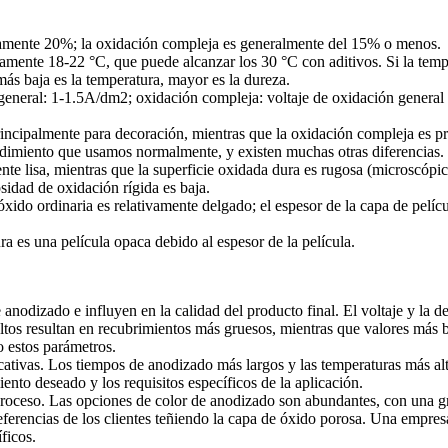
adamente 20%; la oxidación compleja es generalmente del 15% o menos.
damente 18-22 °C, que puede alcanzar los 30 °C con aditivos. Si la temp
s baja es la temperatura, mayor es la dureza.
n general: 1-1.5A/dm2; oxidación compleja: voltaje de oxidación genera
 principalmente para decoración, mientras que la oxidación compleja es 
rendimiento que usamos normalmente, y existen muchas otras diferencias.
mente lisa, mientras que la superficie oxidada dura es rugosa (microscópi
osidad de oxidación rígida es baja.
de óxido ordinaria es relativamente delgado; el espesor de la capa de pe
ra es una película opaca debido al espesor de la película.
 anodizado e influyen en la calidad del producto final. El voltaje y la d
altos resultan en recubrimientos más gruesos, mientras que valores más
 estos parámetros.
icativas. Los tiempos de anodizado más largos y las temperaturas más a
ento deseado y los requisitos específicos de la aplicación.
 proceso. Las opciones de color de anodizado son abundantes, con una gr
referencias de los clientes teñiendo la capa de óxido porosa. Una empre
ficos.