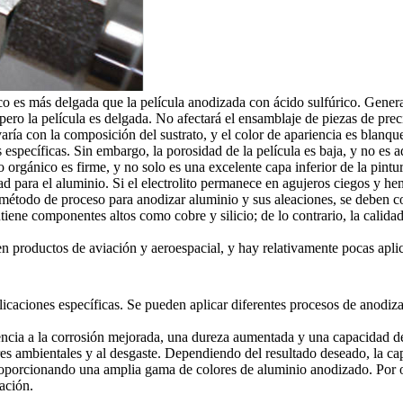
 es más delgada que la película anodizada con ácido sulfúrico. Generalm
pero la película es delgada. No afectará el ensamblaje de piezas de preci
ría con la composición del sustrato, y el color de apariencia es blanque
 específicas. Sin embargo, la porosidad de la película es baja, y no es a
o orgánico es firme, y no solo es una excelente capa inferior de la pi
d para el aluminio. Si el electrolito permanece en agujeros ciegos y hen
método de proceso para anodizar aluminio y sus aleaciones, se deben con
ene componentes altos como cobre y silicio; de lo contrario, la calidad 
n productos de aviación y aeroespacial, y hay relativamente pocas aplic
plicaciones específicas. Se pueden aplicar diferentes procesos de anodiza
stencia a la corrosión mejorada, una dureza aumentada y una capacidad 
ores ambientales y al desgaste. Dependiendo del resultado deseado, la 
oporcionando una amplia gama de colores de aluminio anodizado. Por otr
pación.