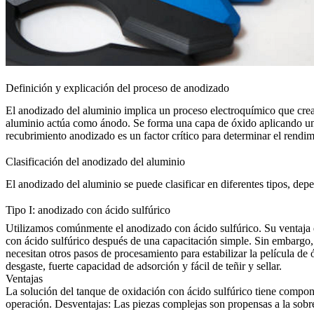
Definición y explicación del proceso de anodizado
El anodizado del aluminio implica un proceso electroquímico que crea u
aluminio actúa como ánodo. Se forma una capa de óxido aplicando una c
recubrimiento anodizado es un factor crítico para determinar el rendi
Clasificación del anodizado del aluminio
El anodizado del aluminio se puede clasificar en diferentes tipos, d
Tipo I: anodizado con ácido sulfúrico
Utilizamos comúnmente el anodizado con ácido sulfúrico. Su ventaja e
con ácido sulfúrico después de una capacitación simple. Sin embargo, d
necesitan otros pasos de procesamiento para estabilizar la película de 
desgaste, fuerte capacidad de adsorción y fácil de teñir y sellar.
Ventajas
La solución del tanque de oxidación con ácido sulfúrico tiene compon
operación. Desventajas: Las piezas complejas son propensas a la sobre