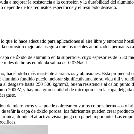
uda a mejorar la resistencia a la corrosión y la durabilidad del aluminio
do depende de los requisitos específicos y el resultado deseado.
o que lo hace adecuado para aplicaciones al aire libre y entornos hostil
 a la corrosión mejorada asegura que los metales anodizados permanezcan
 capa de óxido de aluminio en la superficie, cuyo espesor es de 5-30 m
 de miles de horas en niebla salina ω=0.03NaCl
o, haciéndola más resistente a arañazos y abrasiones. Esta propiedad es
e aluminio fundido puede mejorar significativamente su vida útil y rend
a al desgaste hasta 250-500 kg/mm2, buena resistencia al calor, punto 
o como 2000V, y hay una gran cantidad de microporos en la capa delgada d
desgaste.
ión de microporos y se puede colorear en varios colores hermosos y bri
de teñir la capa de óxido porosa, los fabricantes pueden crear productos
lectrónica, donde el atractivo visual juega un papel importante. Las em
ecíficas.