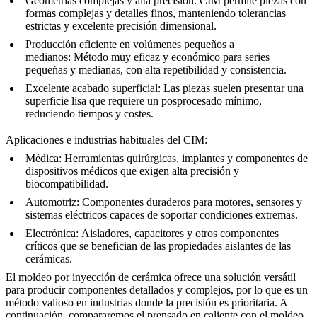
Geometrías complejas y alta precisión:
CIM permite piezas con
formas complejas y detalles finos, manteniendo tolerancias
estrictas y excelente precisión dimensional.
Producción eficiente en volúmenes pequeños a
medianos:
Método muy eficaz y económico para series
pequeñas y medianas, con alta repetibilidad y consistencia.
Excelente acabado superficial:
Las piezas suelen presentar una
superficie lisa que requiere un posprocesado mínimo,
reduciendo tiempos y costes.
Aplicaciones e industrias habituales del CIM:
Médica:
Herramientas quirúrgicas, implantes y componentes de
dispositivos médicos que exigen alta precisión y
biocompatibilidad.
Automotriz:
Componentes duraderos para motores, sensores y
sistemas eléctricos capaces de soportar condiciones extremas.
Electrónica:
Aisladores, capacitores y otros componentes
críticos que se benefician de las propiedades aislantes de las
cerámicas.
El moldeo por inyección de cerámica ofrece una solución versátil
para producir componentes detallados y complejos, por lo que es un
método valioso en industrias donde la precisión es prioritaria. A
continuación, compararemos el prensado en caliente con el moldeo