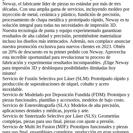
Neway, el fabricante líder de piezas no estándar por más de tres
décadas. Con una amplia gama de servicios, incluyendo moldeo por
inyección de metal, cerámica y plástico, fundición de precisión,
procesamiento de chapa metálica y prototipado rápido, Neway es tu
solución integral para todas tus necesidades de
impresión 3D
.
Nuestra tecnología de punta y equipo experimentado garantizan
resultados de alta calidad y precisión, permitiéndote materializar
incluso los diseños más intrincados. Además, nos complace anunciar
nuestra promoción exclusiva para nuevos clientes en 2023. Obtén
un 20% de descuento en tu primer pedido con Neway. Aprovecha
esta increíble oportunidad para revolucionar tu proceso de
fabricación y experimentar resultados incomparables. ¡Elige Neway
para impresión 3D y desbloquea posibilidades ilimitadas hoy
mismo!
Servicio de Fusión Selectiva por Láser (SLM):
Prototipado rápido y
producción de superaleaciones de níquel, cobalto y acero
inoxidable.
Servicio de Modelado por Deposición Fundida (FDM):
Prototipos y
piezas funcionales, plantillas y accesorios, modelos de bajo costo.
Servicio de Estereolitografía (SLA):
Modelos de alta precisión,
aplicaciones dentales y médicas, joyería y arte.
Servicio de Sinterizado Selectivo por Láser (SLS):
Geometrías
complejas, piezas para uso final, piezas con ajuste a presión.
Servicio de Multi Jet Fusion (MJF):
Prototipos funcionales y piezas
para uso final, ensamblajes complejos, producción en gran volumen.