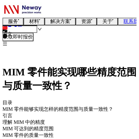
服务
材料
解决方案
资源
关于
联系我
中文
获取即时报价
MIM 零件能实现哪些精度范围
与质量一致性？
目录
MIM 零件能够实现怎样的精度范围与质量一致性？
引言
理解 MIM 中的精度
MIM 可达到的精度范围
MIM 零件的质量一致性