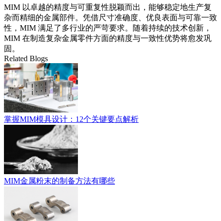
MIM 以卓越的精度与可重复性脱颖而出，能够稳定地生产复
杂而精细的金属部件。凭借尺寸准确度、优良表面与可靠一致
性，MIM 满足了多行业的严苛要求。随着持续的技术创新，
MIM 在制造复杂金属零件方面的精度与一致性优势将愈发巩
固。
Related Blogs
掌握MIM模具设计：12个关键要点解析
MIM金属粉末的制备方法有哪些