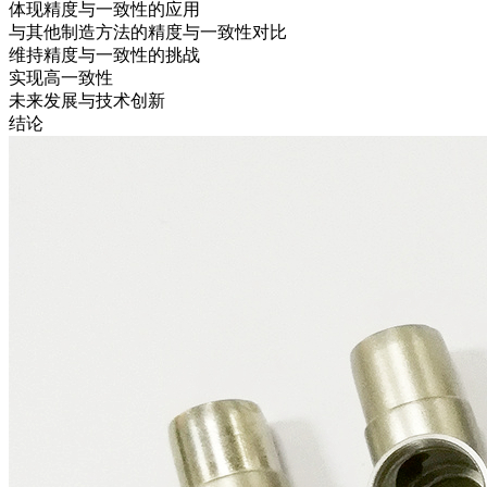
体现精度与一致性的应用
与其他制造方法的精度与一致性对比
维持精度与一致性的挑战
实现高一致性
未来发展与技术创新
结论