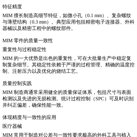
特征精度
MIM 擅长制造高细节特征，如微小孔（0.1 mm）、复杂螺纹
与薄壁结构（0.3 mm）。典型应用包括精密电子连接器、外科
器械以及精密工程中的螺纹部件。
MIM 零件的质量一致性
重复性与过程稳定性
MIM 的一大优势是出色的重复性，可在大批量生产中稳定复
制复杂细节。其稳定性依赖于严谨的过程管理、精确的温度控
制、注射压力以及
优化的烧结工艺
。
质量控制实践
MIM 制造商通常采用健全的质量保证体系，包括尺寸与表面
检测以及先进的无损检测。统计过程控制（SPC）可及时识别
并纠正偏差，确保性能一致。
体现精度与一致性的应用
医疗器械
MIM 常用于制造对公差与一致性要求极高的外科工具与植入