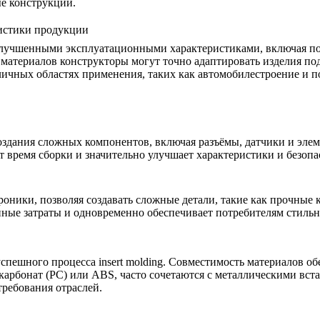
е конструкции.
истики продукции
ют улучшенными эксплуатационными характеристиками, включая
материалов конструкторы могут точно адаптировать изделия по
личных областях применения, таких как автомобилестроение и п
создания сложных компонентов, включая разъёмы, датчики и эле
т время сборки и значительно улучшает
характеристики
и безопа
троники, позволяя создавать сложные детали, такие как
прочные 
нные затраты и одновременно обеспечивает потребителям стиль
пешного процесса insert molding. Совместимость материалов о
карбонат (PC)
или ABS, часто сочетаются с металлическими вст
требования отраслей
.