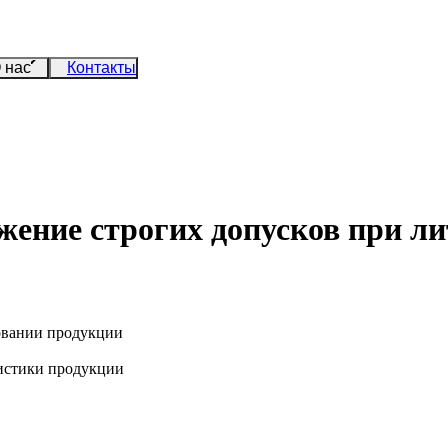
 нас
Контакты
ижение строгих допусков при л
ровании продукции
истики продукции