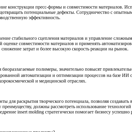
мание конструкции пресс-формы и совместимости материалов. И
дотвращать потенциальные дефекты. Сотрудничество с опытными
зводственную эффективность
.
ижение стабильного сцепления материалов и управление сложным
ой оценке
совместимости материалов
и применять автоматизиров
 снижение затрат и более высокую скорость реакции на рынок.
ая
биоразлагаемые полимеры
, значительно повысят привлекательн
ированной автоматизации
и оптимизации процессов на базе
 аэрокосмической и медицинской отраслях.
енты для раскрытия творческого потенциала, позволяя создават
 преимуществу, должны рассмотреть использование технологий 
рение insert molding стратегически помогает бизнесу успешно 