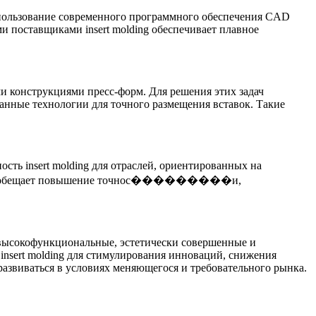
спользование современного
программного обеспечения CAD
 поставщиками insert molding обеспечивает плавное
и конструкциями пресс-форм. Для решения этих задач
анные технологии для точного размещения вставок. Такие
ость insert molding для отраслей, ориентированных на
 ИИ обещает повышение точнос���������и,
ь высокофункциональные, эстетически совершенные и
insert molding для стимулирования инноваций, снижения
развиваться в условиях меняющегося и требовательного рынка.