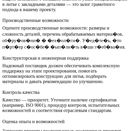
в литье с закладными деталями — это залог грамотного
подхода к вашему проекту.
Производственные возможности
Оцените производственные возможности: размеры и
сложность деталей, перечень обрабатываемых материа�ов,
об�ру�ов�ни� � �ех�ол�ги�. У�ед�те�ь, �то
п�рт�ер с�ос�бе� �ып�лн�ть в�ши т�еб�ва�ия.
Конструкторская и инженерная поддержка
Надежный поставщик должен обеспечивать комплексную
поддержку на этапе проектирования, помогать
оптимизировать конструкцию для литья, подбирать
материалы и давать рекомендации по улучшению.
Контроль качества
Качество — приоритет. Уточните наличие сертификатов
(например, ISO 9001), процедур контроля, испытательных
возможностей и соответствия отраслевым стандартам.
Оценка опыта и возможностей
Запросите примеры реализованных аналогичных проектов —