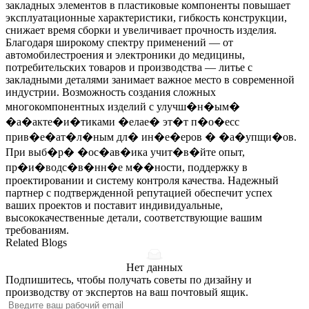
закладных элементов в пластиковые компоненты повышает
эксплуатационные характеристики, гибкость конструкции,
снижает время сборки и увеличивает прочность изделия.
Благодаря широкому спектру применений — от
автомобилестроения и электроники до медицины,
потребительских товаров и производства — литье с
закладными деталями занимает важное место в современной
индустрии. Возможность создания сложных
многокомпонентных изделий с улучш�н�ым�
�а�акте�и�тиками �елае� эт�т п�о�есс
прив�е�ат�л�ным дл� ин�е�еров � �а�упщи�ов.
При выб�р� �ос�ав�ика учит�в�йте опыт,
пр�и�водс�в�нн�е м��ности, поддержку в
проектировании и систему контроля качества. Надежный
партнер с подтвержденной репутацией обеспечит успех
ваших проектов и поставит индивидуальные,
высококачественные детали, соответствующие вашим
требованиям.
Related Blogs
Нет данных
Подпишитесь, чтобы получать советы по дизайну и
производству от экспертов на ваш почтовый ящик.