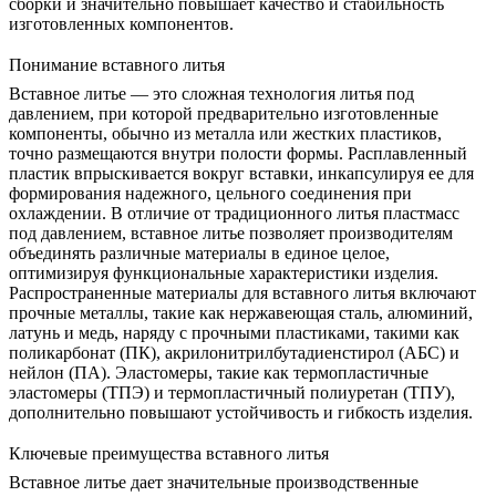
сборки и значительно повышает качество и стабильность
изготовленных компонентов.
Понимание вставного литья
Вставное литье — это сложная технология литья под
давлением, при которой предварительно изготовленные
компоненты, обычно из металла или жестких пластиков,
точно размещаются внутри полости формы. Расплавленный
пластик впрыскивается вокруг вставки, инкапсулируя ее для
формирования надежного, цельного соединения при
охлаждении. В отличие от традиционного литья пластмасс
под давлением, вставное литье позволяет производителям
объединять различные материалы в единое целое,
оптимизируя функциональные характеристики изделия.
Распространенные материалы для вставного литья включают
прочные металлы, такие как
нержавеющая сталь
, алюминий,
латунь и медь, наряду с прочными пластиками, такими как
поликарбонат (ПК)
, акрилонитрилбутадиенстирол (
АБС
) и
нейлон (ПА). Эластомеры, такие как термопластичные
эластомеры (ТПЭ) и
термопластичный полиуретан (ТПУ)
,
дополнительно повышают устойчивость и гибкость изделия.
Ключевые преимущества вставного литья
Вставное литье дает значительные производственные