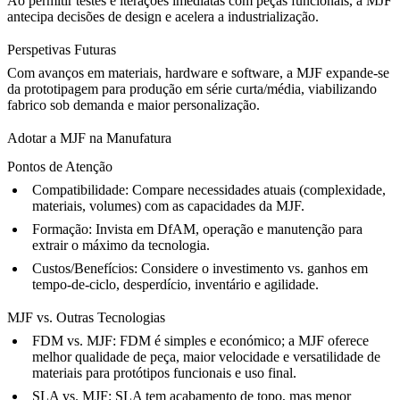
Ao permitir testes e iterações imediatas com peças funcionais, a MJF
antecipa decisões de design e acelera a industrialização.
Perspetivas Futuras
Com avanços em materiais, hardware e software, a MJF expande-se
da prototipagem para produção em série curta/média, viabilizando
fabrico sob demanda e maior personalização.
Adotar a MJF na Manufatura
Pontos de Atenção
Compatibilidade:
Compare necessidades atuais (complexidade,
materiais, volumes) com as capacidades da MJF.
Formação:
Invista em DfAM, operação e manutenção para
extrair o máximo da tecnologia.
Custos/Benefícios:
Considere o investimento vs. ganhos em
tempo-de-ciclo, desperdício, inventário e agilidade.
MJF vs. Outras Tecnologias
FDM vs. MJF:
FDM é simples e económico; a MJF oferece
melhor qualidade de peça, maior velocidade e versatilidade de
materiais para protótipos funcionais e uso final.
SLA vs. MJF:
SLA tem acabamento de topo, mas menor