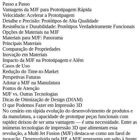
Passo a Passo
Vantagens da MJF para Prototipagem Rápida
Velocidade: Acelerar a Prototipagem
Detalhe e Precisão: Protótipos de Alta Qualidade
Resistência e Durabilidade: Protótipos Verdadeiramente Funcionais
Opções de Materiais na MJF
Materiais para MJF: Panorama
Principais Materiais
Comparação de Propriedades
Inovação em Materiais
Impacto da MJF na Prototipagem e Além
Casos de Uso
Redução do Time-to-Market
Perspetivas Futuras
Adotar a MJF na Manufatura
Pontos de Atenção
MJF vs. Outras Tecnologias
Dicas de Otimização de Design (DfAM)
O que Podemos Fazer em Impressão 3D
No cenário em rápida evolução do desenvolvimento de produtos e
da manufatura, a capacidade de prototipar peças funcionais com
rapidez deixou de ser uma vantagem — é uma necessidade. Entre as
inúmeras tecnologias de impressão 3D que alimentam essa
revolução, a Multi Jet Fusion (MJF) destaca-se como um farol de
inovação. Desenvolvida pela HP, a MJF representa um salto à frente