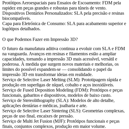
Protótipos Aeroespaciais para Ensaios de Escoamento:
FDM pela
rapidez em peças grandes e robustas para túneis de vento.
Dispositivos Dentários Personalizados:
SLA pela precisão e resinas
biocompatíveis.
Capa para Eletrónica de Consumo:
SLA para acabamento superior e
logótipos detalhados.
O que Podemos Fazer em Impressão 3D?
O futuro da manufatura aditiva continua a evoluir com SLA e FDM
na vanguarda. Avanços em resinas e filamentos estão a ampliar
capacidades, tornando a impressão 3D mais acessível, versátil e
poderosa. À medida que surgem novos materiais e melhorias, os
limites do possível expandem-se — consolidando o papel da
impressão 3D em transformar ideias em realidade.
Serviço de Selective Laser Melting (SLM):
Prototipagem rápida e
produção em superligas de níquel, cobalto e aços inoxidáveis.
Serviço de Fused Deposition Modeling (FDM):
Protótipos e peças
funcionais, gabaritos e dispositivos, modelos de baixo custo.
Serviço de Stereolithography (SLA):
Modelos de alto detalhe,
aplicações dentárias e médicas, joalharia e arte.
Serviço de Selective Laser Sintering (SLS):
Geometrias complexas,
peças de uso final, encaixes de pressão.
Serviço de Multi Jet Fusion (MJF):
Protótipos funcionais e peças
finais, conjuntos complexos, produção em maior volume.