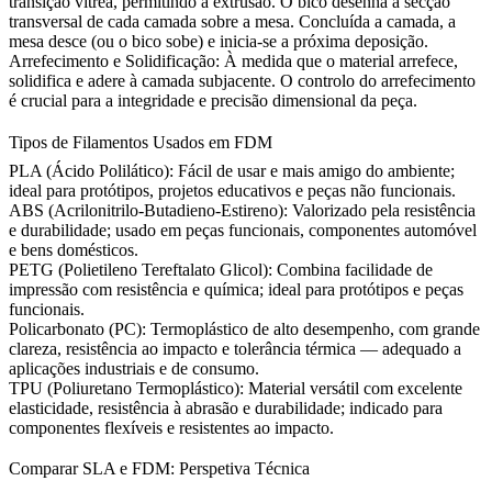
transição vítrea, permitindo a extrusão. O bico desenha a secção
transversal de cada camada sobre a mesa. Concluída a camada, a
mesa desce (ou o bico sobe) e inicia-se a próxima deposição.
Arrefecimento e Solidificação:
À medida que o material arrefece,
solidifica e adere à camada subjacente. O controlo do arrefecimento
é crucial para a integridade e precisão dimensional da peça.
Tipos de Filamentos Usados em FDM
PLA (Ácido Polilático):
Fácil de usar e mais amigo do ambiente;
ideal para protótipos, projetos educativos e peças não funcionais.
ABS (Acrilonitrilo-Butadieno-Estireno):
Valorizado pela resistência
e durabilidade; usado em peças funcionais, componentes automóvel
e bens domésticos.
PETG (Polietileno Tereftalato Glicol):
Combina facilidade de
impressão com resistência e química; ideal para protótipos e peças
funcionais.
Policarbonato (PC):
Termoplástico de alto desempenho, com grande
clareza, resistência ao impacto e tolerância térmica — adequado a
aplicações industriais e de consumo.
TPU (Poliuretano Termoplástico):
Material versátil com excelente
elasticidade, resistência à abrasão e durabilidade; indicado para
componentes flexíveis e resistentes ao impacto.
Comparar SLA e FDM: Perspetiva Técnica