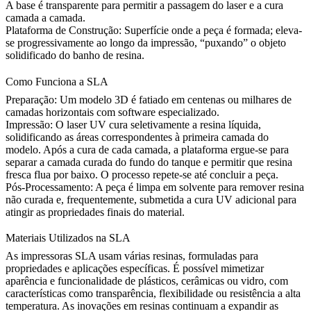
A base é transparente para permitir a passagem do laser e a cura
camada a camada.
Plataforma de Construção:
Superfície onde a peça é formada; eleva-
se progressivamente ao longo da impressão, “puxando” o objeto
solidificado do banho de resina.
Como Funciona a SLA
Preparação:
Um modelo 3D é fatiado em centenas ou milhares de
camadas horizontais com software especializado.
Impressão:
O laser UV cura seletivamente a resina líquida,
solidificando as áreas correspondentes à primeira camada do
modelo. Após a cura de cada camada, a plataforma ergue-se para
separar a camada curada do fundo do tanque e permitir que resina
fresca flua por baixo. O processo repete-se até concluir a peça.
Pós-Processamento:
A peça é limpa em solvente para remover resina
não curada e, frequentemente, submetida a cura UV adicional para
atingir as propriedades finais do material.
Materiais Utilizados na SLA
As impressoras SLA usam várias resinas, formuladas para
propriedades e aplicações específicas. É possível mimetizar
aparência e funcionalidade de plásticos, cerâmicas ou vidro, com
características como transparência, flexibilidade ou resistência a alta
temperatura. As inovações em resinas continuam a expandir as