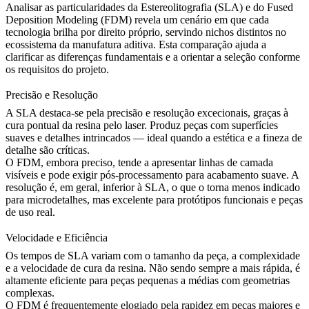
Analisar as particularidades da Estereolitografia (SLA) e do Fused
Deposition Modeling (FDM) revela um cenário em que cada
tecnologia brilha por direito próprio, servindo nichos distintos no
ecossistema da manufatura aditiva. Esta comparação ajuda a
clarificar as diferenças fundamentais e a orientar a seleção conforme
os requisitos do projeto.
Precisão e Resolução
A SLA destaca-se pela precisão e resolução excecionais, graças à
cura pontual da resina pelo laser. Produz peças com superfícies
suaves e detalhes intrincados — ideal quando a estética e a fineza de
detalhe são críticas.
O FDM, embora preciso, tende a apresentar linhas de camada
visíveis e pode exigir pós-processamento para acabamento suave. A
resolução é, em geral, inferior à SLA, o que o torna menos indicado
para microdetalhes, mas excelente para protótipos funcionais e peças
de uso real.
Velocidade e Eficiência
Os tempos de SLA variam com o tamanho da peça, a complexidade
e a velocidade de cura da resina. Não sendo sempre a mais rápida, é
altamente eficiente para peças pequenas a médias com geometrias
complexas.
O FDM é frequentemente elogiado pela rapidez em peças maiores e