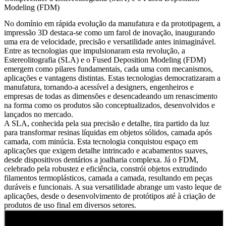
Modeling (FDM)
No domínio em rápida evolução da manufatura e da prototipagem, a
impressão 3D destaca-se como um farol de inovação, inaugurando
uma era de velocidade, precisão e versatilidade antes inimaginável.
Entre as tecnologias que impulsionaram esta revolução, a
Estereolitografia (SLA) e o
Fused Deposition Modeling (FDM)
emergem como pilares fundamentais, cada uma com mecanismos,
aplicações e vantagens distintas. Estas tecnologias democratizaram a
manufatura, tornando-a acessível a designers, engenheiros e
empresas de todas as dimensões e desencadeando um renascimento
na forma como os produtos são conceptualizados, desenvolvidos e
lançados no mercado.
A SLA, conhecida pela sua precisão e detalhe, tira partido da luz
para transformar resinas líquidas em objetos sólidos, camada após
camada, com minúcia. Esta tecnologia conquistou espaço em
aplicações que exigem detalhe intrincado e acabamentos suaves,
desde dispositivos dentários a joalharia complexa. Já o FDM,
celebrado pela robustez e eficiência, constrói objetos extrudindo
filamentos termoplásticos, camada a camada, resultando em peças
duráveis e funcionais. A sua versatilidade abrange um vasto leque de
aplicações, desde o
desenvolvimento de protótipos
até à criação de
produtos de uso final em diversos setores.