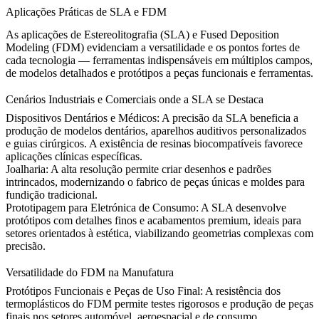
Aplicações Práticas de SLA e FDM
As aplicações de Estereolitografia (SLA) e Fused Deposition
Modeling (FDM) evidenciam a versatilidade e os pontos fortes de
cada tecnologia — ferramentas indispensáveis em múltiplos campos,
de modelos detalhados e protótipos a peças funcionais e ferramentas.
Cenários Industriais e Comerciais onde a SLA se Destaca
Dispositivos Dentários e Médicos:
A precisão da SLA beneficia a
produção de modelos dentários, aparelhos auditivos personalizados
e guias cirúrgicos. A existência de resinas biocompatíveis favorece
aplicações clínicas específicas.
Joalharia:
A alta resolução permite criar desenhos e padrões
intrincados, modernizando o fabrico de peças únicas e moldes para
fundição tradicional.
Prototipagem para Eletrónica de Consumo:
A SLA desenvolve
protótipos com detalhes finos e acabamentos premium, ideais para
setores orientados à estética, viabilizando geometrias complexas com
precisão.
Versatilidade do FDM na Manufatura
Protótipos Funcionais e Peças de Uso Final:
A resistência dos
termoplásticos do FDM permite testes rigorosos e produção de peças
finais nos setores automóvel, aeroespacial e de consumo.