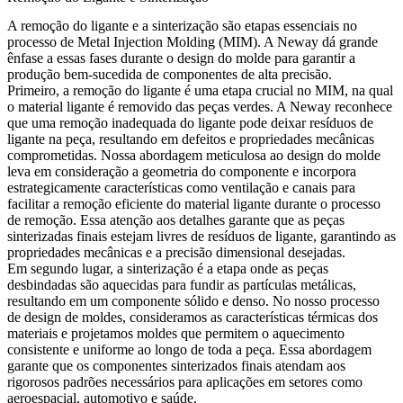
A remoção do ligante e a sinterização são etapas essenciais no
processo de Metal Injection Molding (MIM). A Neway dá grande
ênfase a essas fases durante o design do molde para garantir a
produção bem-sucedida de componentes de alta precisão.
Primeiro, a remoção do ligante é uma etapa crucial no MIM, na qual
o material ligante é removido das peças verdes. A Neway reconhece
que uma remoção inadequada do ligante pode deixar resíduos de
ligante na peça, resultando em defeitos e propriedades mecânicas
comprometidas. Nossa abordagem meticulosa ao design do molde
leva em consideração a geometria do componente e incorpora
estrategicamente características como ventilação e canais para
facilitar a remoção eficiente do material ligante durante o processo
de remoção. Essa atenção aos detalhes garante que as peças
sinterizadas finais estejam livres de resíduos de ligante, garantindo as
propriedades mecânicas e a precisão dimensional desejadas.
Em segundo lugar, a sinterização é a etapa onde as peças
desbindadas são aquecidas para fundir as partículas metálicas,
resultando em um componente sólido e denso. No nosso processo
de design de moldes, consideramos as características térmicas dos
materiais e projetamos moldes que permitem o aquecimento
consistente e uniforme ao longo de toda a peça. Essa abordagem
garante que os componentes sinterizados finais atendam aos
rigorosos padrões necessários para aplicações em setores como
aeroespacial, automotivo e saúde.