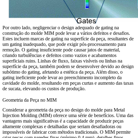
Por outro lado, negligenciar o design adequado de gating na
construção do molde MIM pode levar a vários defeitos e desafios.
Estes incluem marcas de gating na superfície da peça, resultantes de
um gating inadequado, que pode exigir pós-processamento para
remoção. O gating insuficiente pode causar jatos de material,
criando turbulências e defeitos como vazios e acabamentos
superficiais ruins. Linhas de fluxo, faixas visíveis ou linhas na
superfície da peça, também podem se desenvolver devido ao design
subótimo do gating, afetando a estética da peça. Além disso, o
gating ineficiente pode levar ao preenchimento incompleto da
cavidade do molde, resultando em peças curtas e aumento das taxas
de sucata, elevando os custos de produção.
Geometria da Peça no MIM
Considerar a geometria da peça no design do molde para Metal
Injection Molding (MIM) oferece uma série de benefícios. Uma das
vantagens mais significativas é a capacidade de produzir peças
altamente complexas e detalhadas que seriam desafiadoras ou
impossíveis de fabricar com métodos tradicionais. O MIM permite
criar peças com paredes finas (mínimo 0,4 mm), detalhes finos,